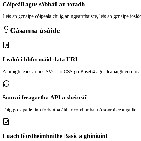
Cóipeáil agus sábháil an toradh
Leis an gcnaipe cóipeála chuig an ngearrthaisce, leis an gcnaipe íosl
Cásanna úsáide
Leabú i bhformáid data URI
Athraigh téacs ar nós SVG nó CSS go Base64 agus leabaigh go dír
Sonraí freagartha API a sheiceáil
Tuig go tapa le linn forbartha ábhar comharthaí nó sonraí ceangailte 
Luach fíordheimhnithe Basic a ghiniúint