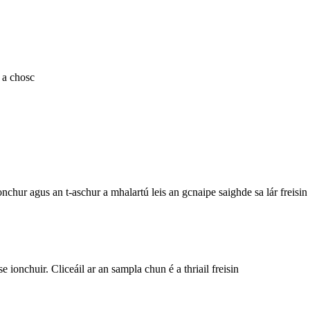
ú a chosc
ionchur agus an t-aschur a mhalartú leis an gcnaipe saighde sa lár freisin
 ionchuir. Cliceáil ar an sampla chun é a thriail freisin