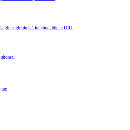
ódaigh teaghráin atá ionchódaithe le URL
 shonraí
s am