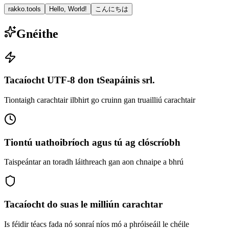
rakko.tools
Hello, World!
こんにちは
Gnéithe
Tacaíocht UTF-8 don tSeapáinis srl.
Tiontaigh carachtair ilbhirt go cruinn gan truailliú carachtair
Tiontú uathoibríoch agus tú ag clóscríobh
Taispeántar an toradh láithreach gan aon chnaipe a bhrú
Tacaíocht do suas le milliún carachtar
Is féidir téacs fada nó sonraí níos mó a phróiseáil le chéile