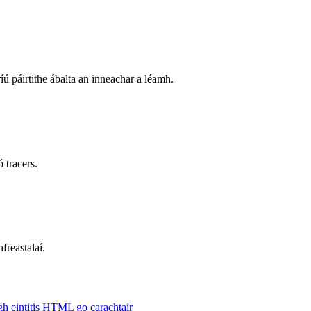
íú páirtithe ábalta an inneachar a léamh.
 tracers.
freastalaí.
gh eintitis HTML go carachtair