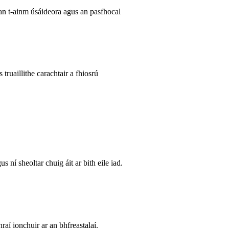
n t-ainm úsáideora agus an pasfhocal
ruaillithe carachtair a fhiosrú
 ní sheoltar chuig áit ar bith eile iad.
nraí ionchuir ar an bhfreastalaí.