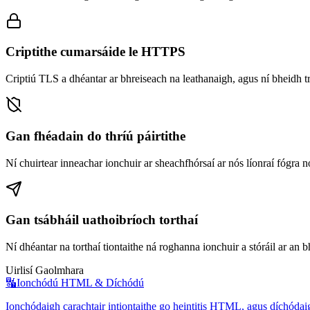
Criptithe cumarsáide le HTTPS
Criptiú TLS a dhéantar ar bhreiseach na leathanaigh, agus ní bheidh tr
Gan fhéadain do thríú páirtithe
Ní chuirtear inneachar ionchuir ar sheachfhórsaí ar nós líonraí fógra nó
Gan tsábháil uathoibríoch torthaí
Ní dhéantar na torthaí tiontaithe ná roghanna ionchuir a stóráil ar an bh
Uirlisí Gaolmhara
🔣
Ionchódú HTML & Díchódú
Ionchódaigh carachtair intiontaithe go heintitis HTML, agus díchódai