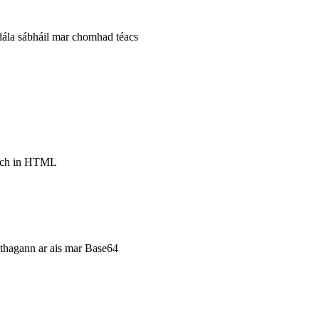
ódála sábháil mar chomhad téacs
each in HTML
a thagann ar ais mar Base64