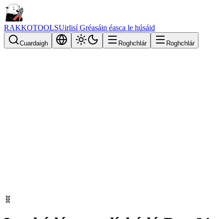
RAKKOTOOLS
Uirlisí Gréasáin éasca le húsáid
Cuardaigh
Roghchlár
Roghchlár
🧬