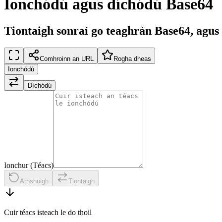
Ionchódú agus díchódú Base64
Tiontaigh sonraí go teaghrán Base64, agus
Comhroinn an URL
Rogha dheas
Ionchódú
Díchódú
Ionchur (Téacs)
Athshuigh
Tiontaigh
Cuir téacs isteach le do thoil