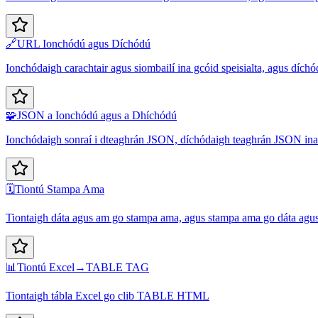
🔗
URL Ionchódú agus Díchódú
Ionchódaigh carachtair agus siombailí ina gcóid speisialta, agus dích
🧩
JSON a Ionchódú agus a Dhíchódú
Ionchódaigh sonraí i dteaghrán JSON, díchódaigh teaghrán JSON ina
🗓️
Tiontú Stampa Ama
Tiontaigh dáta agus am go stampa ama, agus stampa ama go dáta agu
📊
Tiontú Excel→TABLE TAG
Tiontaigh tábla Excel go clib TABLE HTML