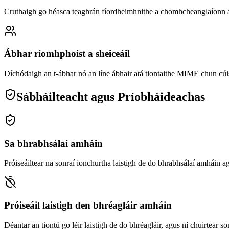
Cruthaigh go héasca teaghrán fíordheimhnithe a chomhcheanglaíonn a
Ábhar ríomhphoist a sheiceáil
Díchódaigh an t-ábhar nó an líne ábhair atá tiontaithe MIME chun cúis t
Sábháilteacht agus Príobháideachas
Sa bhrabhsálaí amháin
Próiseáiltear na sonraí ionchurtha laistigh de do bhrabhsálaí amháin agus
Próiseáil laistigh den bhréagláir amháin
Déantar an tiontú go léir laistigh de do bhréagláir, agus ní chuirtear so