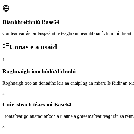
Dianbhreithniú Base64
Cuirtear earráid ar taispeáint le teaghráin neamhbhailí chun mí-thiont
Conas é a úsáid
1
Roghnaigh ionchódú/díchódú
Roghnaigh treo an tiontaithe leis na cnaipí ag an mbarr. Is féidir an t-
2
Cuir isteach téacs nó Base64
Tiontaítear go huathoibríoch a luaithe a ghreamaítear teaghrán sa réimse
3