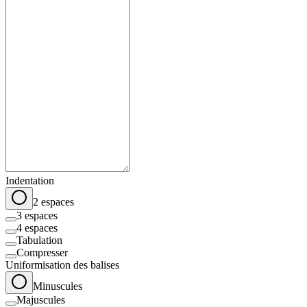
Indentation
2 espaces
3 espaces
4 espaces
Tabulation
Compresser
Uniformisation des balises
Minuscules
Majuscules