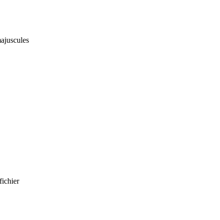
majuscules
fichier