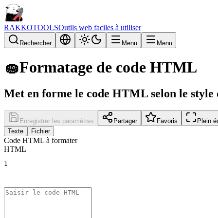
RAKKOTOOLS
Outils web faciles à utiliser
Rechercher
Menu
Menu
🧽
Formatage de code HTML
Met en forme le code HTML selon le style 
Enregistrer les paramètres
Partager
Favoris
Plein é
Texte
Fichier
Code HTML à formater
HTML
1