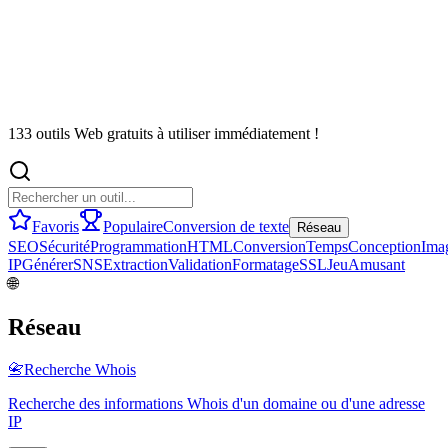
133 outils Web gratuits à utiliser immédiatement !
Favoris
Populaire
Conversion de texte
Réseau
SEO
Sécurité
Programmation
HTML
Conversion
Temps
Conception
Ima
IP
Générer
SNS
Extraction
Validation
Formatage
SSL
Jeu
Amusant
🌐
Réseau
📇
Recherche Whois
Recherche des informations Whois d'un domaine ou d'une adresse
IP