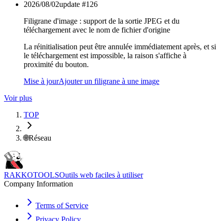
2026/08/02
update #
126
Filigrane d'image : support de la sortie JPEG et du
téléchargement avec le nom de fichier d'origine
La réinitialisation peut être annulée immédiatement après, et si
le téléchargement est impossible, la raison s'affiche à
proximité du bouton.
Mise à jour
Ajouter un filigrane à une image
Voir plus
TOP
🌐
Réseau
RAKKOTOOLS
Outils web faciles à utiliser
Company Information
Terms of Service
Privacy Policy