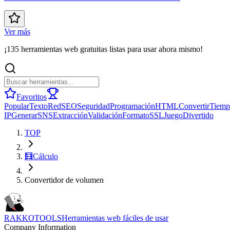
Ver más
¡135 herramientas web gratuitas listas para usar ahora mismo!
Favoritos
Popular
Texto
Red
SEO
Seguridad
Programación
HTML
Convertir
Tiemp
IP
Generar
SNS
Extracción
Validación
Formato
SSL
Juego
Divertido
TOP
🧮
Cálculo
Convertidor de volumen
RAKKOTOOLS
Herramientas web fáciles de usar
Company Information