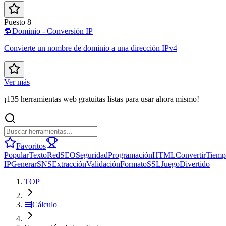
Puesto 8
🔁
Dominio - Conversión IP
Convierte un nombre de dominio a una dirección IPv4
Ver más
¡135 herramientas web gratuitas listas para usar ahora mismo!
Favoritos
Popular
Texto
Red
SEO
Seguridad
Programación
HTML
Convertir
Tiemp
IP
Generar
SNS
Extracción
Validación
Formato
SSL
Juego
Divertido
TOP
🧮
Cálculo