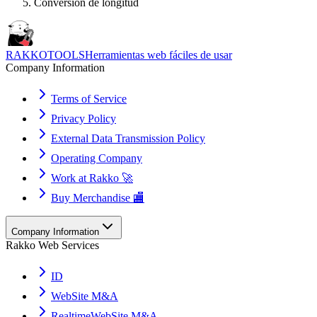
Conversión de longitud
RAKKOTOOLS
Herramientas web fáciles de usar
Company Information
Terms of Service
Privacy Policy
External Data Transmission Policy
Operating Company
Work at Rakko 🚀
Buy Merchandise 🏬
Company Information
Rakko Web Services
ID
WebSite M&A
RealtimeWebSite M&A