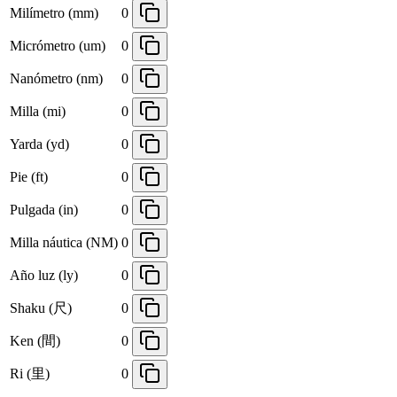
Milímetro (mm)
0
Micrómetro (um)
0
Nanómetro (nm)
0
Milla (mi)
0
Yarda (yd)
0
Pie (ft)
0
Pulgada (in)
0
Milla náutica (NM)
0
Año luz (ly)
0
Shaku (尺)
0
Ken (間)
0
Ri (里)
0