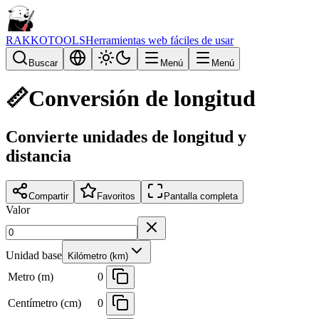
RAKKOTOOLS
Herramientas web fáciles de usar
Buscar
Menú
Menú
📏
Conversión de longitud
Convierte unidades de longitud y
distancia
Compartir
Favoritos
Pantalla completa
Valor
Unidad base
Kilómetro (km)
Metro (m)
0
Centímetro (cm)
0