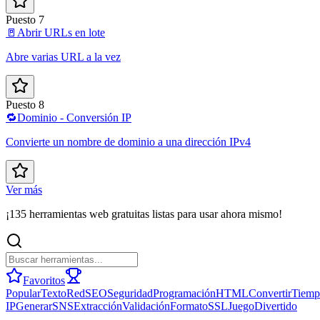
Puesto 7
🚪
Abrir URLs en lote
Abre varias URL a la vez
Puesto 8
🔁
Dominio - Conversión IP
Convierte un nombre de dominio a una dirección IPv4
Ver más
¡135 herramientas web gratuitas listas para usar ahora mismo!
Favoritos
Popular
Texto
Red
SEO
Seguridad
Programación
HTML
Convertir
Tiemp
IP
Generar
SNS
Extracción
Validación
Formato
SSL
Juego
Divertido