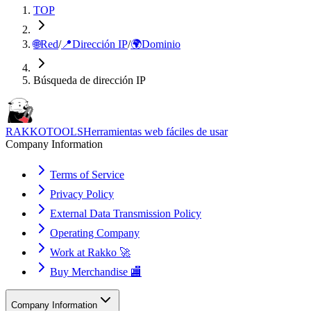
TOP
🌐
Red
/
📍
Dirección IP
/
🌍
Dominio
Búsqueda de dirección IP
RAKKOTOOLS
Herramientas web fáciles de usar
Company Information
Terms of Service
Privacy Policy
External Data Transmission Policy
Operating Company
Work at Rakko 🚀
Buy Merchandise 🏬
Company Information