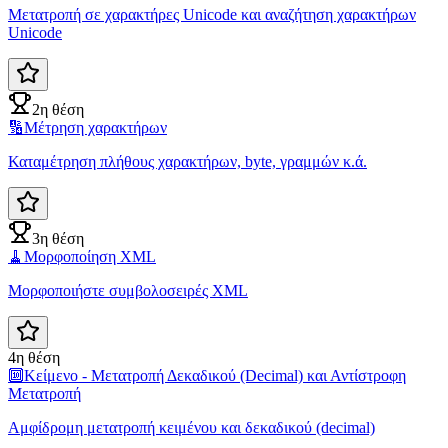
Μετατροπή σε χαρακτήρες Unicode και αναζήτηση χαρακτήρων
Unicode
2η θέση
🔢
Μέτρηση χαρακτήρων
Καταμέτρηση πλήθους χαρακτήρων, byte, γραμμών κ.ά.
3η θέση
🧹
Μορφοποίηση XML
Μορφοποιήστε συμβολοσειρές XML
4η θέση
🔟
Κείμενο - Μετατροπή Δεκαδικού (Decimal) και Αντίστροφη
Μετατροπή
Αμφίδρομη μετατροπή κειμένου και δεκαδικού (decimal)