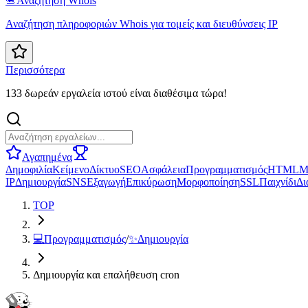
📇
Αναζήτηση Whois
Αναζήτηση πληροφοριών Whois για τομείς και διευθύνσεις IP
Περισσότερα
133 δωρεάν εργαλεία ιστού είναι διαθέσιμα τώρα!
Αγαπημένα
Δημοφιλία
Κείμενο
Δίκτυο
SEO
Ασφάλεια
Προγραμματισμός
HTML
Μ
IP
Δημιουργία
SNS
Εξαγωγή
Επικύρωση
Μορφοποίηση
SSL
Παιχνίδι
Δι
TOP
💻
Προγραμματισμός
/
✨
Δημιουργία
Δημιουργία και επαλήθευση cron