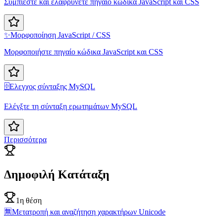
Συμπιέστε και ελαφρύνετε πηγαίο κώδικα JavaScript και CSS
✨
Μορφοποίηση JavaScript / CSS
Μορφοποιήστε πηγαίο κώδικα JavaScript και CSS
🗄️
Ελεγχος σύνταξης MySQL
Ελέγξτε τη σύνταξη ερωτημάτων MySQL
Περισσότερα
Δημοφιλή Κατάταξη
1η θέση
🈚
Μετατροπή και αναζήτηση χαρακτήρων Unicode