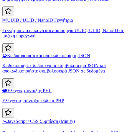
🆔
UUID / ULID / NanoID Γεννήτρια
Γεννήτρια για επιλογή και δημιουργία UUID, ULID, NanoID σε
μαζική παραγωγή
🧩
Κωδικοποίηση και αποκωδικοποίηση JSON
Κωδικοποιήστε δεδομένα σε συμβολοσειρά JSON και
αποκωδικοποιήστε συμβολοσειρά JSON σε δεδομένα
🐘
Έλεγχος σύνταξης PHP
Ελέγχει τη σύνταξη κώδικα PHP
✂️
JavaScript / CSS Συμπίεση (Minify)