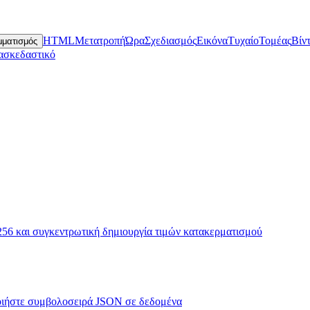
HTML
Μετατροπή
Ώρα
Σχεδιασμός
Εικόνα
Τυχαίο
Τομέας
Βίν
ματισμός
ασκεδαστικό
 και συγκεντρωτική δημιουργία τιμών κατακερματισμού
οιήστε συμβολοσειρά JSON σε δεδομένα