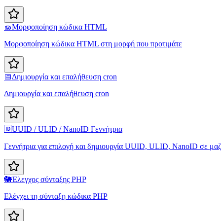
🧽
Μορφοποίηση κώδικα HTML
Μορφοποίηση κώδικα HTML στη μορφή που προτιμάτε
📅
Δημιουργία και επαλήθευση cron
Δημιουργία και επαλήθευση cron
🆔
UUID / ULID / NanoID Γεννήτρια
Γεννήτρια για επιλογή και δημιουργία UUID, ULID, NanoID σε μα
🐘
Έλεγχος σύνταξης PHP
Ελέγχει τη σύνταξη κώδικα PHP