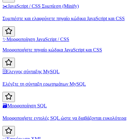
✂️
JavaScript / CSS Συμπίεση (Minify)
Συμπιέστε και ελαφρύνετε πηγαίο κώδικα JavaScript και CSS
✨
Μορφοποίηση JavaScript / CSS
Μορφοποιήστε πηγαίο κώδικα JavaScript και CSS
🗄️
Ελεγχος σύνταξης MySQL
Ελέγξτε τη σύνταξη ερωτημάτων MySQL
🗃️
Μορφοποίηση SQL
Μορφοποιήστε εντολές SQL ώστε να διαβάζονται ευκολότερα
✅
Επικύρωση XML