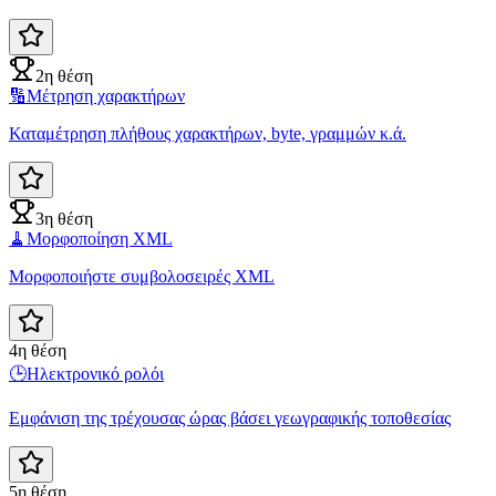
2η θέση
🔢
Μέτρηση χαρακτήρων
Καταμέτρηση πλήθους χαρακτήρων, byte, γραμμών κ.ά.
3η θέση
🧹
Μορφοποίηση XML
Μορφοποιήστε συμβολοσειρές XML
4η θέση
🕒
Ηλεκτρονικό ρολόι
Εμφάνιση της τρέχουσας ώρας βάσει γεωγραφικής τοποθεσίας
5η θέση