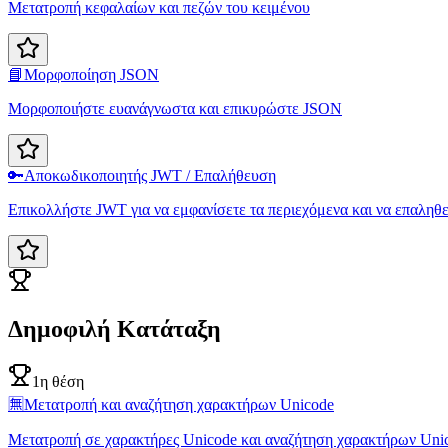
Μετατροπή κεφαλαίων και πεζών του κειμένου
📘
Μορφοποίηση JSON
Μορφοποιήστε ευανάγνωστα και επικυρώστε JSON
🔑
Αποκωδικοποιητής JWT / Επαλήθευση
Επικολλήστε JWT για να εμφανίσετε τα περιεχόμενα και να επαληθ
Δημοφιλή Κατάταξη
1η θέση
🈚
Μετατροπή και αναζήτηση χαρακτήρων Unicode
Μετατροπή σε χαρακτήρες Unicode και αναζήτηση χαρακτήρων Uni