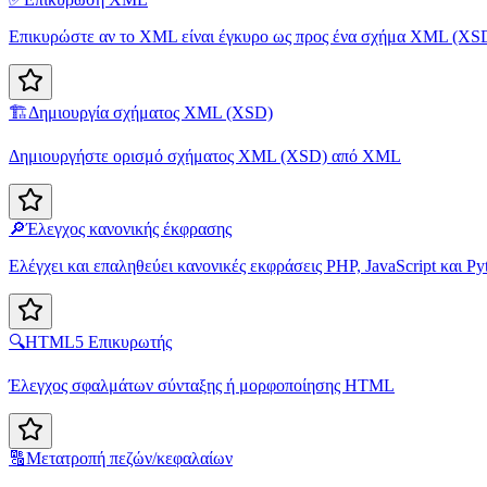
Επικυρώστε αν το XML είναι έγκυρο ως προς ένα σχήμα XML (XS
🏗️
Δημιουργία σχήματος XML (XSD)
Δημιουργήστε ορισμό σχήματος XML (XSD) από XML
🔎
Έλεγχος κανονικής έκφρασης
Ελέγχει και επαληθεύει κανονικές εκφράσεις PHP, JavaScript και Py
🔍
HTML5 Επικυρωτής
Έλεγχος σφαλμάτων σύνταξης ή μορφοποίησης HTML
🔠
Μετατροπή πεζών/κεφαλαίων