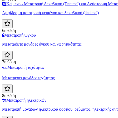
🔟
Κείμενο - Μετατροπή Δεκαδικού (Decimal) και Αντίστροφη Μετα
Αμφίδρομη μετατροπή κειμένου και δεκαδικού (decimal)
6η θέση
🧪
Μετατροπή Όγκου
Μετατρέψτε μονάδες όγκου και χωρητικότητας
7η θέση
🏎️
Μετατροπή ταχύτητας
Μετατρέπει μονάδες ταχύτητας
8η θέση
🔌
Μετατροπή ηλεκτρικών
Μετατροπή μονάδων ηλεκτρικού φορτίου, ρεύματος, ηλεκτρικής αντ