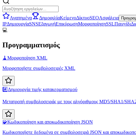
Αγαπημένα
Δημοφιλία
Κείμενο
Δίκτυο
SEO
Ασφάλεια
Προγραμ
IP
Δημιουργία
SNS
Εξαγωγή
Επικύρωση
Μορφοποίηση
SSL
Παιχνίδι
Δι
💻
Προγραμματισμός
🧹
Μορφοποίηση XML
Μορφοποιήστε συμβολοσειρές XML
#️⃣
Δημιουργία τιμής κατακερματισμού
Μετατροπή συμβολοσειράς με τους αλγόριθμους MD5/SHA1/SHA256
🧩
Κωδικοποίηση και αποκωδικοποίηση JSON
Κωδικοποιήστε δεδομένα σε συμβολοσειρά JSON και αποκωδικοπ