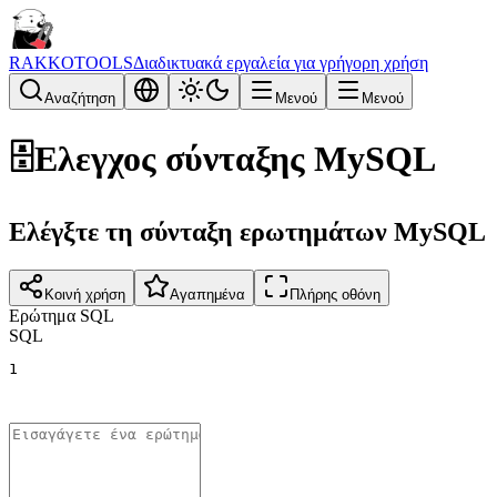
RAKKOTOOLS
Διαδικτυακά εργαλεία για γρήγορη χρήση
Αναζήτηση
Μενού
Μενού
🗄️
Ελεγχος σύνταξης MySQL
Ελέγξτε τη σύνταξη ερωτημάτων MySQL
Κοινή χρήση
Αγαπημένα
Πλήρης οθόνη
Ερώτημα SQL
SQL
1