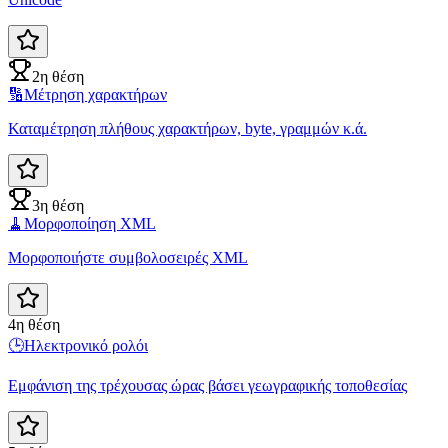
2η θέση
🔢
Μέτρηση χαρακτήρων
Καταμέτρηση πλήθους χαρακτήρων, byte, γραμμών κ.ά.
3η θέση
🧹
Μορφοποίηση XML
Μορφοποιήστε συμβολοσειρές XML
4η θέση
🕒
Ηλεκτρονικό ρολόι
Εμφάνιση της τρέχουσας ώρας βάσει γεωγραφικής τοποθεσίας