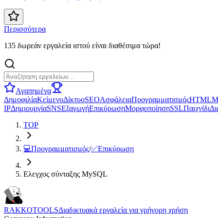
Περισσότερα
135 δωρεάν εργαλεία ιστού είναι διαθέσιμα τώρα!
Αγαπημένα
Δημοφιλία
Κείμενο
Δίκτυο
SEO
Ασφάλεια
Προγραμματισμός
HTML
Μ
IP
Δημιουργία
SNS
Εξαγωγή
Επικύρωση
Μορφοποίηση
SSL
Παιχνίδι
Δι
TOP
💻
Προγραμματισμός
/
✅
Επικύρωση
Ελεγχος σύνταξης MySQL
RAKKOTOOLS
Διαδικτυακά εργαλεία για γρήγορη χρήση