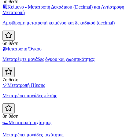
5η θέση
🔟
Κείμενο - Μετατροπή Δεκαδικού (Decimal) και Αντίστροφη
Μετατροπή
Αμφίδρομη μετατροπή κειμένου και δεκαδικού (decimal)
6η θέση
🧪
Μετατροπή Όγκου
Μετατρέψτε μονάδες όγκου και χωρητικότητας
7η θέση
🎈
Μετατροπή Πίεσης
Μετατρέπει μονάδες πίεσης
8η θέση
🏎️
Μετατροπή ταχύτητας
Μετατρέπει μονάδες ταχύτητας