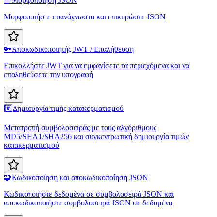
📘
Μορφοποίηση JSON
Μορφοποιήστε ευανάγνωστα και επικυρώστε JSON
🔑
Αποκωδικοποιητής JWT / Επαλήθευση
Επικολλήστε JWT για να εμφανίσετε τα περιεχόμενα και να
επαληθεύσετε την υπογραφή
#️⃣
Δημιουργία τιμής κατακερματισμού
Μετατροπή συμβολοσειράς με τους αλγόριθμους
MD5/SHA1/SHA256 και συγκεντρωτική δημιουργία τιμών
κατακερματισμού
🧩
Κωδικοποίηση και αποκωδικοποίηση JSON
Κωδικοποιήστε δεδομένα σε συμβολοσειρά JSON και
αποκωδικοποιήστε συμβολοσειρά JSON σε δεδομένα