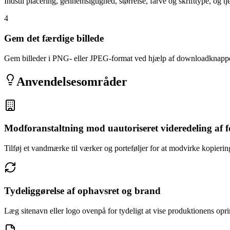
Indstil placering, gennemsigtighed, størrelse, farve og skrifttype, og t
4
Gem det færdige billede
Gem billeder i PNG- eller JPEG-format ved hjælp af downloadknapp
Anvendelsesområder
Modforanstaltning mod uautoriseret videredeling af f
Tilføj et vandmærke til værker og porteføljer for at modvirke kopierin
Tydeliggørelse af ophavsret og brand
Læg sitenavn eller logo ovenpå for tydeligt at vise produktionens opr