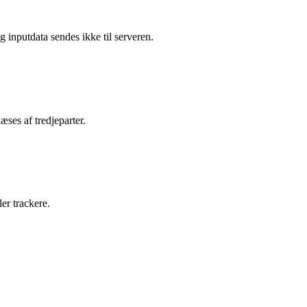
og inputdata sendes ikke til serveren.
ses af tredjeparter.
er trackere.