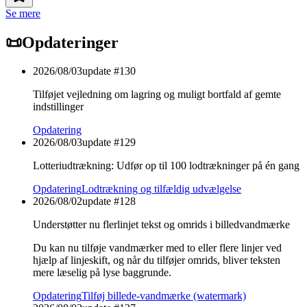
Se mere
📜
Opdateringer
2026/08/03
update #
130
Tilføjet vejledning om lagring og muligt bortfald af gemte
indstillinger
Opdatering
2026/08/03
update #
129
Lotteriudtrækning: Udfør op til 100 lodtrækninger på én gang
Opdatering
Lodtrækning og tilfældig udvælgelse
2026/08/02
update #
128
Understøtter nu flerlinjet tekst og omrids i billedvandmærke
Du kan nu tilføje vandmærker med to eller flere linjer ved
hjælp af linjeskift, og når du tilføjer omrids, bliver teksten
mere læselig på lyse baggrunde.
Opdatering
Tilføj billede-vandmærke (watermark)