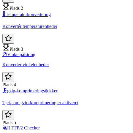
Plads 2
🌡️
Temperaturkonvertering
Konvertér temperaturenheder
Plads 3
🧭
Vinkelpåføring
Konverter vinkelenheder
Plads 4
🗜️
gzip-komprimeringstjekker
Tjek, om gzip-komprimering er aktiveret
Plads 5
🚀
HTTP/2 Checker