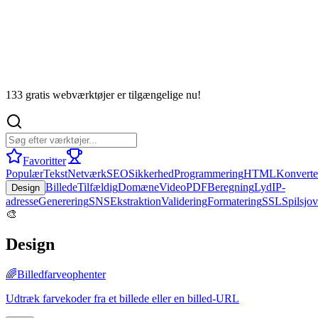
133 gratis webværktøjer er tilgængelige nu!
Favoritter
Populær
Tekst
Netværk
SEO
Sikkerhed
Programmering
HTML
Konverte
Billede
Tilfældig
Domæne
Video
PDF
Beregning
Lyd
IP-
Design
adresse
Generering
SNS
Ekstraktion
Validering
Formatering
SSL
Spil
sjov
🎨
Design
🌈
Billedfarveophenter
Udtræk farvekoder fra et billede eller en billed-URL