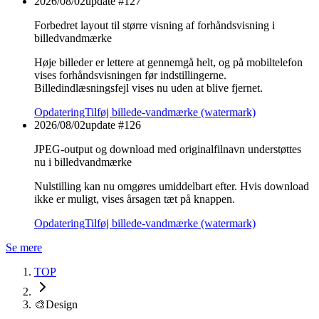
2026/08/02
update #
127
Forbedret layout til større visning af forhåndsvisning i
billedvandmærke
Høje billeder er lettere at gennemgå helt, og på mobiltelefon
vises forhåndsvisningen før indstillingerne.
Billedindlæsningsfejl vises nu uden at blive fjernet.
Opdatering
Tilføj billede-vandmærke (watermark)
2026/08/02
update #
126
JPEG-output og download med originalfilnavn understøttes
nu i billedvandmærke
Nulstilling kan nu omgøres umiddelbart efter. Hvis download
ikke er muligt, vises årsagen tæt på knappen.
Opdatering
Tilføj billede-vandmærke (watermark)
Se mere
TOP
🎨
Design