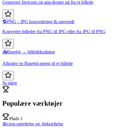
Genererer favicons og app-ikoner ud fra et billede
🔁
PNG - JPG konvertering & omvendt
Konverter billeder fra PNG til JPG eller fra JPG til PNG
📥
Base64 → billedekodning
Afkoder en Base64-streng til et billede
Se mere
Populære værktøjer
Plads 1
📅
cron-oprettelse og -bekræftelse