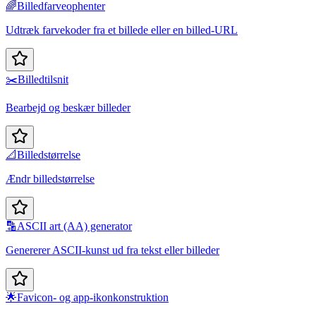
🌈
Billedfarveophenter
Udtræk farvekoder fra et billede eller en billed-URL
✂️
Billedtilsnit
Bearbejd og beskær billeder
📐
Billedstørrelse
Ændr billedstørrelse
🔡
ASCII art (AA) generator
Genererer ASCII-kunst ud fra tekst eller billeder
🌟
Favicon- og app-ikonkonstruktion