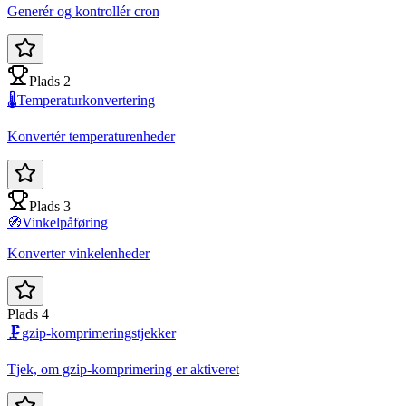
Generér og kontrollér cron
Plads 2
🌡️
Temperaturkonvertering
Konvertér temperaturenheder
Plads 3
🧭
Vinkelpåføring
Konverter vinkelenheder
Plads 4
🗜️
gzip-komprimeringstjekker
Tjek, om gzip-komprimering er aktiveret