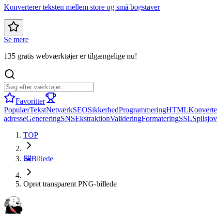
Konverterer teksten mellem store og små bogstaver
Se mere
135 gratis webværktøjer er tilgængelige nu!
Favoritter
Populær
Tekst
Netværk
SEO
Sikkerhed
Programmering
HTML
Konverte
adresse
Generering
SNS
Ekstraktion
Validering
Formatering
SSL
Spil
sjov
TOP
🖼️
Billede
Opret transparent PNG-billede