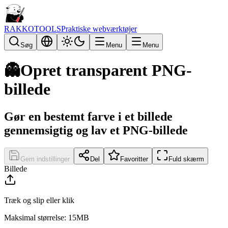
RAKKOTOOLS
Praktiske webværktøjer
Søg
Menu
Menu
👻
Opret transparent PNG-
billede
Gør en bestemt farve i et billede
gennemsigtig og lav et PNG-billede
Gem indstillinger
Del
Favoritter
Fuld skærm
Billede
Træk og slip eller klik
Maksimal størrelse: 15MB