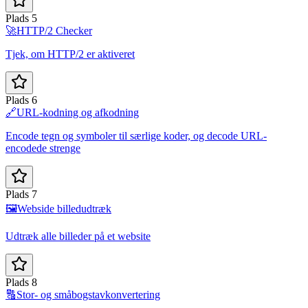
Plads 5
🚀
HTTP/2 Checker
Tjek, om HTTP/2 er aktiveret
Plads 6
🔗
URL-kodning og afkodning
Encode tegn og symboler til særlige koder, og decode URL-
encodede strenge
Plads 7
🖼️
Webside billedudtræk
Udtræk alle billeder på et website
Plads 8
🔠
Stor- og småbogstavkonvertering