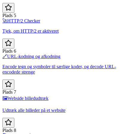
Plads 5
🚀
HTTP/2 Checker
Tjek, om HTTP/2 er aktiveret
Plads 6
🔗
URL-kodning og afkodning
Encode tegn og symboler til særlige koder, og decode URL-
encodede strenge
Plads 7
🖼️
Webside billedudtræk
Udtræk alle billeder på et website
Plads 8