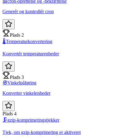
📅
cron-oprettelse og -bekræftelse
Generér og kontrollér cron
Plads 2
🌡️
Temperaturkonvertering
Konvertér temperaturenheder
Plads 3
🧭
Vinkelpåføring
Konverter vinkelenheder
Plads 4
🗜️
gzip-komprimeringstjekker
Tjek, om gzip-komprimering er aktiveret