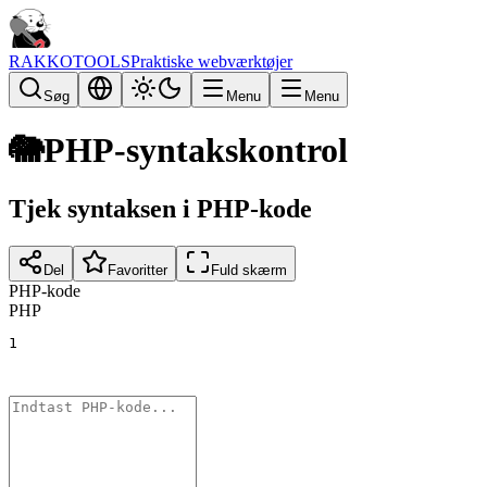
RAKKOTOOLS
Praktiske webværktøjer
Søg
Menu
Menu
🐘
PHP-syntakskontrol
Tjek syntaksen i PHP-kode
Del
Favoritter
Fuld skærm
PHP-kode
PHP
1