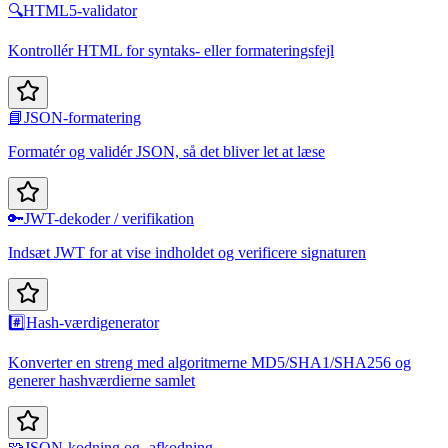
🔍
HTML5-validator
Kontrollér HTML for syntaks- eller formateringsfejl
📘
JSON-formatering
Formatér og validér JSON, så det bliver let at læse
🔑
JWT-dekoder / verifikation
Indsæt JWT for at vise indholdet og verificere signaturen
#️⃣
Hash-værdigenerator
Konverter en streng med algoritmerne MD5/SHA1/SHA256 og
generer hashværdierne samlet
🧩
JSON-kodning og -afkodning