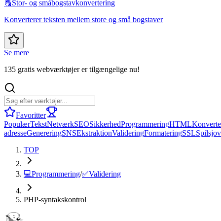
🔠
Stor- og småbogstavkonvertering
Konverterer teksten mellem store og små bogstaver
Se mere
135 gratis webværktøjer er tilgængelige nu!
Favoritter
Populær
Tekst
Netværk
SEO
Sikkerhed
Programmering
HTML
Konverte
adresse
Generering
SNS
Ekstraktion
Validering
Formatering
SSL
Spil
sjov
TOP
💻
Programmering
/
✅
Validering
PHP-syntakskontrol