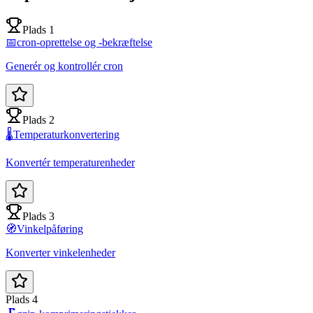
Plads 1
📅
cron-oprettelse og -bekræftelse
Generér og kontrollér cron
Plads 2
🌡️
Temperaturkonvertering
Konvertér temperaturenheder
Plads 3
🧭
Vinkelpåføring
Konverter vinkelenheder
Plads 4