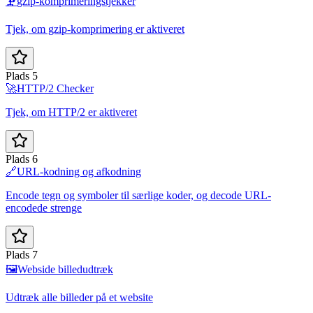
🗜️
gzip-komprimeringstjekker
Tjek, om gzip-komprimering er aktiveret
Plads 5
🚀
HTTP/2 Checker
Tjek, om HTTP/2 er aktiveret
Plads 6
🔗
URL-kodning og afkodning
Encode tegn og symboler til særlige koder, og decode URL-
encodede strenge
Plads 7
🖼️
Webside billedudtræk
Udtræk alle billeder på et website