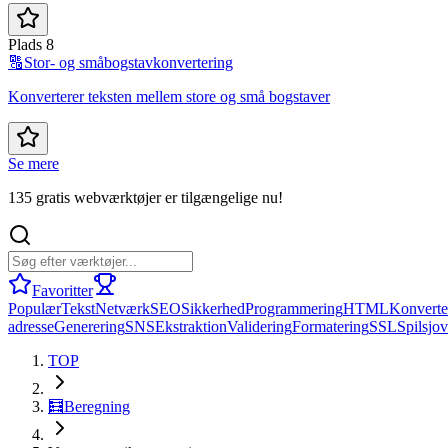
Plads 8
🔠
Stor- og småbogstavkonvertering
Konverterer teksten mellem store og små bogstaver
Se mere
135 gratis webværktøjer er tilgængelige nu!
Favoritter
Populær
Tekst
Netværk
SEO
Sikkerhed
Programmering
HTML
Konverte
adresse
Generering
SNS
Ekstraktion
Validering
Formatering
SSL
Spil
sjov
TOP
🧮
Beregning