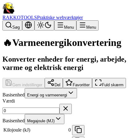
RAKKOTOOLS
Praktiske webværktøjer
Søg
Menu
Menu
🔥
Varmeenergikonvertering
Konverter enheder for energi, arbejde,
varme og elektrisk energi
Gem indstillinger
Del
Favoritter
Fuld skærm
Basisenhed
Energi og varmeenergi
Værdi
Basisenhed
Megajoule (MJ)
Kilojoule (kJ)
0