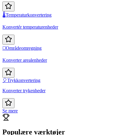
🌡️
Temperaturkonvertering
Konvertér temperaturenheder
◻️
Områdeomregning
Konverter arealenheder
🎈
Trykkonvertering
Konverter trykenheder
Se mere
Populære værktøjer