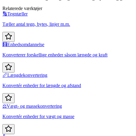
Relaterede værktøjer
🔢
Tegntæller
Tæller antal tegn, bytes, linjer m.m.
🧮
Enhedsomdannelse
Konverterer forskellige enheder såsom længde og kraft
📏
Længdekonvertering
Konvertér enheder for længde og afstand
⚖️
Vægt- og massekonvertering
Konvertér enheder for vægt og masse