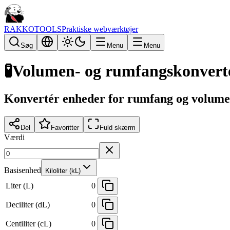
RAKKOTOOLS
Praktiske webværktøjer
Søg
Menu
Menu
🧪
Volumen- og rumfangskonvert
Konvertér enheder for rumfang og volum
Del
Favoritter
Fuld skærm
Værdi
Basisenhed
Kiloliter (kL)
Liter (L)
0
Deciliter (dL)
0
Centiliter (cL)
0