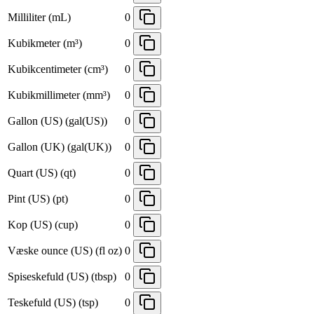
Milliliter (mL)
0
Kubikmeter (m³)
0
Kubikcentimeter (cm³)
0
Kubikmillimeter (mm³)
0
Gallon (US) (gal(US))
0
Gallon (UK) (gal(UK))
0
Quart (US) (qt)
0
Pint (US) (pt)
0
Kop (US) (cup)
0
Væske ounce (US) (fl oz)
0
Spiseskefuld (US) (tbsp)
0
Teskefuld (US) (tsp)
0