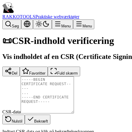
RAKKOTOOLS
Praktiske webværktøjer
Søg
Menu
Menu
📜
CSR-indhold verificering
Vis indholdet af en CSR (Certificate Signi
Del
Favoritter
Fuld skærm
CSR-data
Nulstil
Bekræft
Indtast CSR-data og klik på bekræftelsesknappen