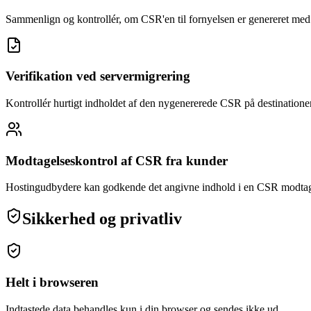
Sammenlign og kontrollér, om CSR'en til fornyelsen er genereret me
Verifikation ved servermigrering
Kontrollér hurtigt indholdet af den nygenererede CSR på destinationen
Modtagelseskontrol af CSR fra kunder
Hostingudbydere kan godkende det angivne indhold i en CSR modtag
Sikkerhed og privatliv
Helt i browseren
Indtastede data behandles kun i din browser og sendes ikke ud.