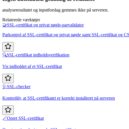
analyseresultatet og inputforslag gemmes ikke på serveren.
Relaterede værktøjer
🤝
SSL-certifikat og privat nøgle-parvalidator
Parkontrol af SSL-certifikat og privat nøgle samt SSL-certifikat og CS
🔍
SSL-certifikat indholdsverifikation
Vis indholdet af et SSL-certifikat
🩺
SSL-checker
Kontrollér, at SSL-certifikatet er korrekt installeret på serveren
🪄
Opret SSL-certifikat