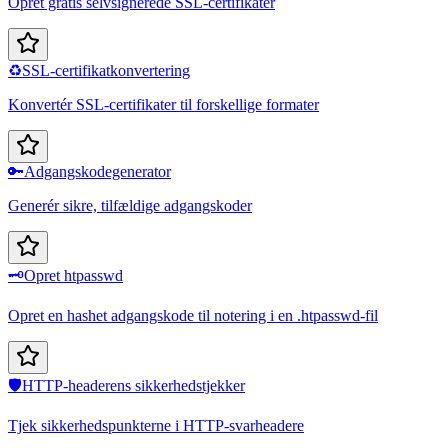
Opret gratis selvsignerede SSL-certifikater
♻️
SSL-certifikatkonvertering
Konvertér SSL-certifikater til forskellige formater
🔑
Adgangskodegenerator
Generér sikre, tilfældige adgangskoder
🗝️
Opret htpasswd
Opret en hashet adgangskode til notering i en .htpasswd-fil
🛡️
HTTP-headerens sikkerhedstjekker
Tjek sikkerhedspunkterne i HTTP-svarheadere