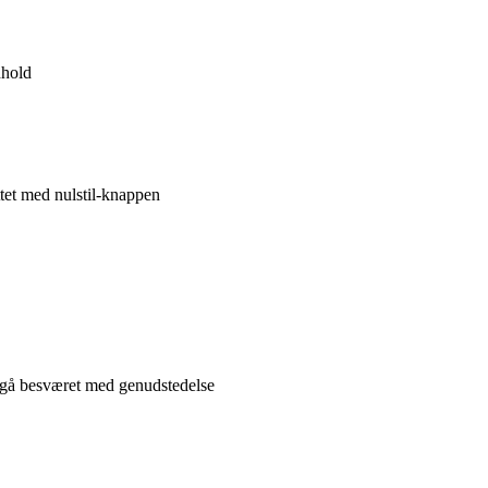
dhold
tet med nulstil-knappen
undgå besværet med genudstedelse