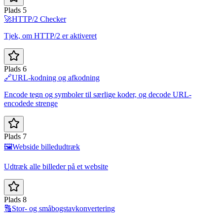
Plads 5
🚀
HTTP/2 Checker
Tjek, om HTTP/2 er aktiveret
Plads 6
🔗
URL-kodning og afkodning
Encode tegn og symboler til særlige koder, og decode URL-
encodede strenge
Plads 7
🖼️
Webside billedudtræk
Udtræk alle billeder på et website
Plads 8
🔠
Stor- og småbogstavkonvertering