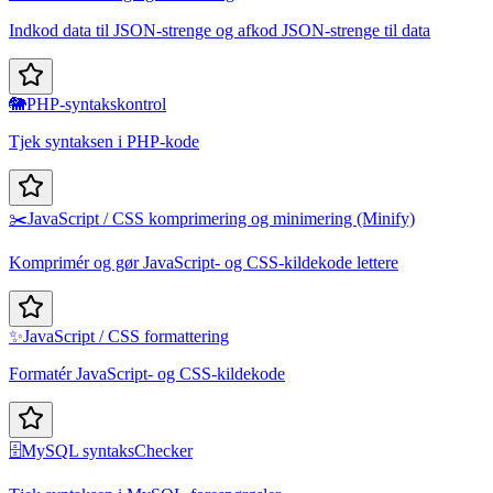
Indkod data til JSON-strenge og afkod JSON-strenge til data
🐘
PHP-syntakskontrol
Tjek syntaksen i PHP-kode
✂️
JavaScript / CSS komprimering og minimering (Minify)
Komprimér og gør JavaScript- og CSS-kildekode lettere
✨
JavaScript / CSS formattering
Formatér JavaScript- og CSS-kildekode
🗄️
MySQL syntaksChecker