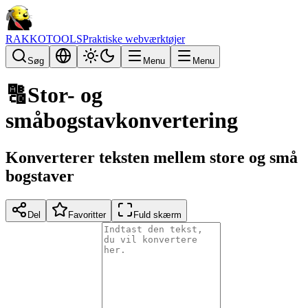
RAKKOTOOLS
Praktiske webværktøjer
Søg
Menu
Menu
🔠
Stor- og
småbogstavkonvertering
Konverterer teksten mellem store og små
bogstaver
Del
Favoritter
Fuld skærm