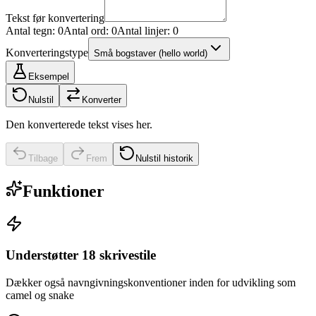
Tekst før konvertering
Antal tegn: 0
Antal ord: 0
Antal linjer: 0
Konverteringstype
Små bogstaver
(
hello world
)
Eksempel
Nulstil
Konverter
Den konverterede tekst vises her.
Tilbage
Frem
Nulstil historik
Funktioner
Understøtter 18 skrivestile
Dækker også navngivningskonventioner inden for udvikling som
camel og snake