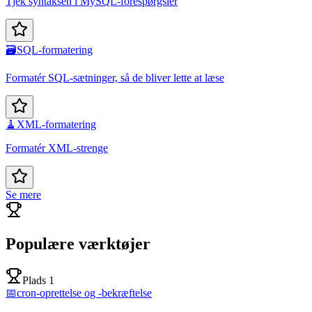
Tjek syntaksen i MySQL-forespørgsler
🗃️
SQL-formatering
Formatér SQL-sætninger, så de bliver lette at læse
🧹
XML-formatering
Formatér XML-strenge
Se mere
Populære værktøjer
Plads 1
📅
cron-oprettelse og -bekræftelse