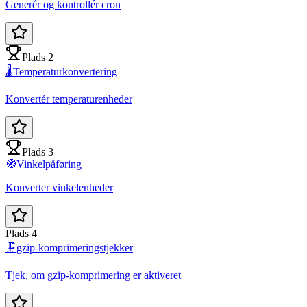
Generér og kontrollér cron
Plads 2
🌡️
Temperaturkonvertering
Konvertér temperaturenheder
Plads 3
🧭
Vinkelpåføring
Konverter vinkelenheder
Plads 4
🗜️
gzip-komprimeringstjekker
Tjek, om gzip-komprimering er aktiveret