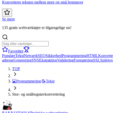
Konverterer teksten mellem store og små bogstaver
Se mere
135 gratis webværktøjer er tilgængelige nu!
Favoritter
Populær
Tekst
Netværk
SEO
Sikkerhed
Programmering
HTML
Konverte
adresse
Generering
SNS
Ekstraktion
Validering
Formatering
SSL
Spil
sjov
TOP
💻
Programmering
/
📝
Tekst
Stor- og småbogstavkonvertering
RAKKOTOOLS
Praktiske webværktøjer