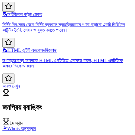
🔢
অরিজিনাল কাউন্ট মেকার
নির্দিষ্ট দিন-সময় থেকে নির্দিষ্ট ব্যবধানে স্বয়ংক্রিয়ভাবে গণনা বাড়ানো একটি ডিজিটাল
কাউন্টার তৈরি, শেয়ার ও যুক্ত করতে পারেন।
🔣
HTML এন্টিটি এনকোড/ডিকোড
রূপান্তরযোগ্য অক্ষরকে HTML এনটিটিতে এনকোড করুন, HTML এনটিটিকে
অক্ষরে ডিকোড করুন
আরও দেখুন
জনপ্রিয় র‍্যাঙ্কিং
1ম স্থান
📇
Whois অনুসন্ধান