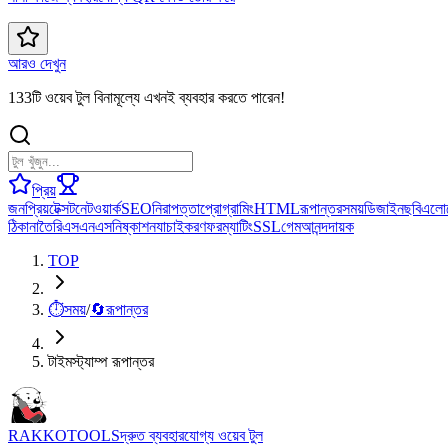
আরও দেখুন
133টি ওয়েব টুল বিনামূল্যে এখনই ব্যবহার করতে পারেন!
প্রিয়
জনপ্রিয়
টেক্সট
নেটওয়ার্ক
SEO
নিরাপত্তা
প্রোগ্রামিং
HTML
রূপান্তর
সময়
ডিজাইন
ছবি
এলো
ঠিকানা
তৈরি
এসএনএস
নিষ্কাশন
যাচাইকরণ
ফরম্যাটিং
SSL
গেম
আনন্দদায়ক
TOP
⏱️
সময়
/
🔄
রূপান্তর
টাইমস্ট্যাম্প রূপান্তর
RAKKOTOOLS
দ্রুত ব্যবহারযোগ্য ওয়েব টুল