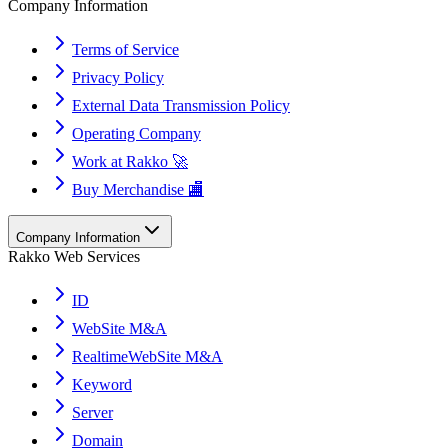
Company Information
Terms of Service
Privacy Policy
External Data Transmission Policy
Operating Company
Work at Rakko 🚀
Buy Merchandise 🏬
Company Information
Rakko Web Services
ID
WebSite M&A
RealtimeWebSite M&A
Keyword
Server
Domain