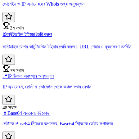
ডোমেইন ও IP অ্যাড্রেসের Whois তথ্য অনুসন্ধান
2ম স্থান
⏳
কাউন্টডাউন টাইমার তৈরি করুন
কাস্টমাইজযোগ্য কাউন্টডাউন টাইমার তৈরি করুন। URL শেয়ার ও যুক্তকরণ সমর্থিত
3ম স্থান
📍
IP ঠিকানা অবস্থান অনুসন্ধান
IP অ্যাড্রেস, হোস্ট বা ডোমেইন থেকে অঞ্চল তথ্য দেখান
4ম স্থান
🧬
Base64 এনকোড·ডিকোড
ডেটাকে Base64 স্ট্রিংয়ে রূপান্তর, Base64 স্ট্রিংকে ডেটায় রূপান্তর