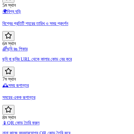
5ম স্থান
🌍
বিশ্ব ঘড়ি
বিশ্বের প্রতিটি শহরের তারিখ ও সময় প্রদর্শন
6ম স্থান
🌈
ছবি রঙ পিকার
ছবি বা ছবির URL থেকে কালার কোড বের করে
7ম স্থান
🕰️
সময় রূপান্তর
সময়ের একক রূপান্তর
8ম স্থান
📱
QR কোড তৈরি করুন
নানা কাজে ব্যবহারযোগ্য QR কোড তৈরি করে