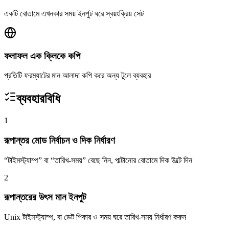
একটি বোতামে এখনকার সময় ইনপুট ঘরে স্বয়ংক্রিয় সেট
ফলাফল এক ক্লিকে কপি
প্রতিটি ফরম্যাটের মান আলাদা কপি করে অন্য টুলে ব্যবহার
ব্যবহারবিধি
1
রূপান্তর মোড নির্বাচন ও দিক নির্ধারণ
“টাইমস্ট্যাম্প” বা “তারিখ-সময়” বেছে নিন, পাল্টানোর বোতামে দিক উল্টে দিন
2
রূপান্তরের উৎস মান ইনপুট
Unix টাইমস্ট্যাম্প, বা ডেট পিকার ও সময় ঘরে তারিখ-সময় নির্ধারণ করুন