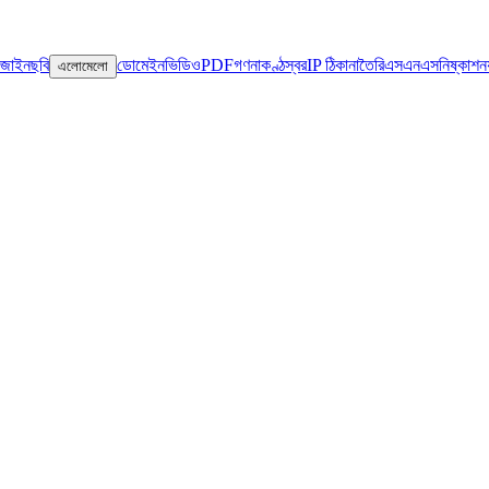
িজাইন
ছবি
ডোমেইন
ভিডিও
PDF
গণনা
কণ্ঠস্বর
IP ঠিকানা
তৈরি
এসএনএস
নিষ্কাশন
এলোমেলো