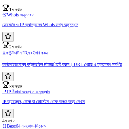
1ম স্থান
📇
Whois অনুসন্ধান
ডোমেইন ও IP অ্যাড্রেসের Whois তথ্য অনুসন্ধান
2ম স্থান
⏳
কাউন্টডাউন টাইমার তৈরি করুন
কাস্টমাইজযোগ্য কাউন্টডাউন টাইমার তৈরি করুন। URL শেয়ার ও যুক্তকরণ সমর্থিত
3ম স্থান
📍
IP ঠিকানা অবস্থান অনুসন্ধান
IP অ্যাড্রেস, হোস্ট বা ডোমেইন থেকে অঞ্চল তথ্য দেখান
4ম স্থান
🧬
Base64 এনকোড·ডিকোড