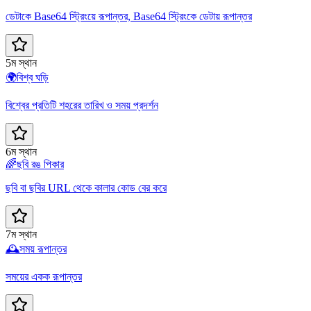
ডেটাকে Base64 স্ট্রিংয়ে রূপান্তর, Base64 স্ট্রিংকে ডেটায় রূপান্তর
5ম স্থান
🌍
বিশ্ব ঘড়ি
বিশ্বের প্রতিটি শহরের তারিখ ও সময় প্রদর্শন
6ম স্থান
🌈
ছবি রঙ পিকার
ছবি বা ছবির URL থেকে কালার কোড বের করে
7ম স্থান
🕰️
সময় রূপান্তর
সময়ের একক রূপান্তর