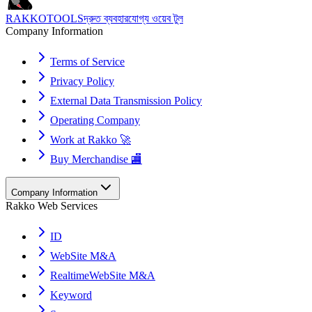
RAKKOTOOLS
দ্রুত ব্যবহারযোগ্য ওয়েব টুল
Company Information
Terms of Service
Privacy Policy
External Data Transmission Policy
Operating Company
Work at Rakko 🚀
Buy Merchandise 🏬
Company Information
Rakko Web Services
ID
WebSite M&A
RealtimeWebSite M&A
Keyword