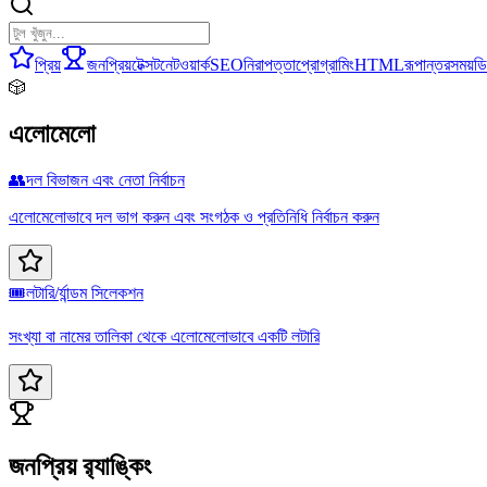
প্রিয়
জনপ্রিয়
টেক্সট
নেটওয়ার্ক
SEO
নিরাপত্তা
প্রোগ্রামিং
HTML
রূপান্তর
সময়
ড
🎲
এলোমেলো
👥
দল বিভাজন এবং নেতা নির্বাচন
এলোমেলোভাবে দল ভাগ করুন এবং সংগঠক ও প্রতিনিধি নির্বাচন করুন
🎟️
লটারি/র্যান্ডম সিলেকশন
সংখ্যা বা নামের তালিকা থেকে এলোমেলোভাবে একটি লটারি
জনপ্রিয় র‍্যাঙ্কিং