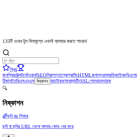
135টি ওয়েব টুল বিনামূল্যে এখনই ব্যবহার করতে পারেন!
প্রিয়
জনপ্রিয়
টেক্সট
নেটওয়ার্ক
SEO
নিরাপত্তা
প্রোগ্রামিং
HTML
রূপান্তর
সময়
ডিজাইন
ছবি
এলো
ঠিকানা
তৈরি
এসএনএস
যাচাইকরণ
ফরম্যাটিং
SSL
গেম
আনন্দদায়ক
নিষ্কাশন
🔍
নিষ্কাশন
🌈
ছবি রঙ পিকার
ছবি বা ছবির URL থেকে কালার কোড বের করে