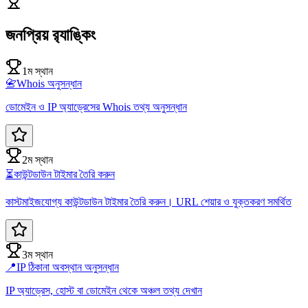
জনপ্রিয় র‍্যাঙ্কিং
1ম স্থান
📇
Whois অনুসন্ধান
ডোমেইন ও IP অ্যাড্রেসের Whois তথ্য অনুসন্ধান
2ম স্থান
⏳
কাউন্টডাউন টাইমার তৈরি করুন
কাস্টমাইজযোগ্য কাউন্টডাউন টাইমার তৈরি করুন। URL শেয়ার ও যুক্তকরণ সমর্থিত
3ম স্থান
📍
IP ঠিকানা অবস্থান অনুসন্ধান
IP অ্যাড্রেস, হোস্ট বা ডোমেইন থেকে অঞ্চল তথ্য দেখান