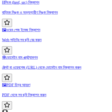
⛓️
লিংক (href, src) নিষ্কাশন
বাহ্যিক লিঙ্ক ও অভ্যন্তরীণ লিঙ্ক নিষ্কাশন
🖼️
ওয়েব পেজ ইমেজ নিষ্কাশন
Web সাইটের সব ছবি বের করুন
🕸️
ডোমেইন নাম এক্সট্র্যাকশন
টেক্সট বা ওয়েবপেজ (URL) থেকে ডোমেইন নাম নিষ্কাশন করুন
🖼️
PDF চিত্র আহরণ
PDF থেকে সব ছবি নিষ্কাশন করুন