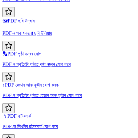
🖼️
PDF ছবি উদ্ধাৰ
PDF-ৰ পৰা সকলো ছবি উলিয়ায়
🔢
PDF পৃষ্ঠা নম্বৰ যোগ
PDF-ৰ প্ৰতিটো পৃষ্ঠাত পৃষ্ঠা নম্বৰ যোগ কৰে
↕️
PDF হেডাৰ আৰু ফুটাৰ যোগ কৰক
PDF-ৰ প্ৰতিটো পৃষ্ঠাত হেডাৰ আৰু ফুটাৰ যোগ কৰে
💧
PDF ৱাটাৰমাৰ্ক
PDF-ত লিখনিৰ ৱাটাৰমাৰ্ক যোগ কৰে