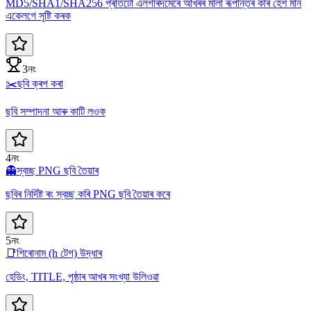
MD5/SHA1/SHA256 প্ৰতিটো এলগৰিদমেৰে আখৰৰ মালা ৰূপান্তৰ কৰি হেশ মান
একেলগে সৃষ্টি কৰক
3নং
✂️
ছবি ক্ৰপ কৰা
ছবি সম্পাদনা আৰু কাটি লওক
4নং
👻
স্বচ্ছ PNG ছবি তৈয়াৰ
ছবিৰ নিৰ্দিষ্ট ৰং স্বচ্ছ কৰি PNG ছবি তৈয়াৰ কৰে
5নং
📑
শিৰোনাম (h টেগ) উদ্ধাৰ
হেডিং, TITLE, পৃষ্ঠাৰ আখৰ সংখ্যা উলিওৱা