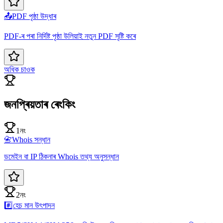
📤
PDF পৃষ্ঠা উদ্ধাৰ
PDF-ৰ পৰা নিৰ্দিষ্ট পৃষ্ঠা উলিয়াই নতুন PDF সৃষ্টি কৰে
অধিক চাওক
জনপ্ৰিয়তাৰ ৰেংকিং
1নং
📇
Whois সন্ধান
ডমেইন বা IP ঠিকনাৰ Whois তথ্য অনুসন্ধান
2নং
#️⃣
হেচ মান উৎপাদন