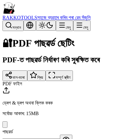
RAKKOTOOLS
সহজে ব্যৱহাৰ কৰিব পৰা ৱেব সঁজুলি
সন্ধান
মেনু
মেনু
🔐
PDF পাছৱৰ্ড ছেটিং
PDF-ত পাছৱৰ্ড নিৰ্ধাৰণ কৰি সুৰক্ষিত কৰে
ভাগ-বতৰা
প্ৰিয়
সম্পূৰ্ণ স্ক্ৰীণ
PDF ফাইল
ড্ৰেগ & ড্ৰপ অথবা ক্লিক কৰক
সৰ্বোচ্চ আকাৰ: 15MB
পাছৱৰ্ড