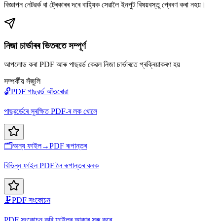
বিজ্ঞাপন নেটৱৰ্ক বা ট্ৰেকাৰৰ দৰে বাহ্যিক সেৱালৈ ইনপুট বিষয়বস্তু প্ৰেৰণ কৰা নহয়।
নিজা চাৰ্ভাৰৰ ভিতৰতে সম্পূৰ্ণ
আপলোড কৰা PDF আৰু পাছৱৰ্ড কেৱল নিজা চাৰ্ভাৰতে প্ৰক্ৰিয়াকৰণ হয়
সম্পৰ্কীয় সঁজুলি
🔓
PDF পাছৱৰ্ড আঁতৰোৱা
পাছৱৰ্ডেৰে সুৰক্ষিত PDF-ৰ লক খোলে
🗂️
অন্য ফাইল→PDF ৰূপান্তৰ
বিভিন্ন ফাইল PDF লৈ ৰূপান্তৰ কৰক
🗜️
PDF সংকোচন
PDF সংকোচন কৰি ফাইলৰ আকাৰ সৰু কৰে