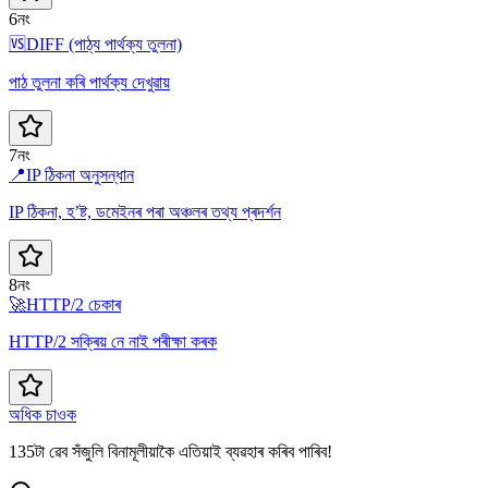
6নং
🆚
DIFF (পাঠ্য পাৰ্থক্য তুলনা)
পাঠ তুলনা কৰি পাৰ্থক্য দেখুৱায়
7নং
📍
IP ঠিকনা অনুসন্ধান
IP ঠিকনা, হ’ষ্ট, ডমেইনৰ পৰা অঞ্চলৰ তথ্য প্ৰদৰ্শন
8নং
🚀
HTTP/2 চেকাৰ
HTTP/2 সক্ৰিয় নে নাই পৰীক্ষা কৰক
অধিক চাওক
135টা ৱেব সঁজুলি বিনামূলীয়াকৈ এতিয়াই ব্যৱহাৰ কৰিব পাৰিব!