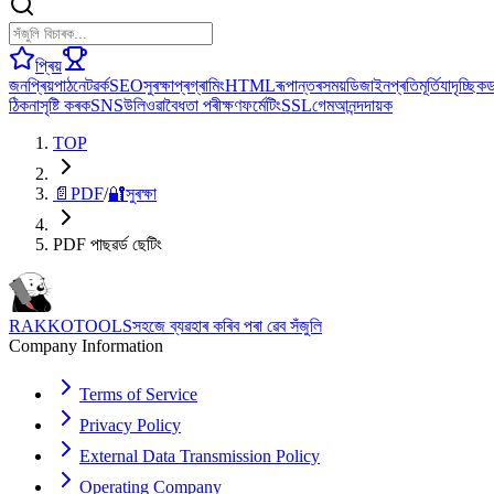
প্ৰিয়
জনপ্ৰিয়
পাঠ
নেটৱৰ্ক
SEO
সুৰক্ষা
প্ৰগ্ৰামিং
HTML
ৰূপান্তৰ
সময়
ডিজাইন
প্ৰতিমূৰ্তি
যাদৃচ্ছিক
ঠিকনা
সৃষ্টি কৰক
SNS
উলিওৱা
বৈধতা পৰীক্ষণ
ফৰ্মেটিং
SSL
গেম
আনন্দদায়ক
TOP
📄
PDF
/
🔐
সুৰক্ষা
PDF পাছৱৰ্ড ছেটিং
RAKKOTOOLS
সহজে ব্যৱহাৰ কৰিব পৰা ৱেব সঁজুলি
Company Information
Terms of Service
Privacy Policy
External Data Transmission Policy
Operating Company