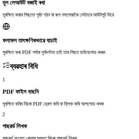
মূল লেআউট বজাই ৰখা
সুৰক্ষিত কৰাৰ পিছতো পৃষ্ঠা গঠন বা ৰূপ নসলোৱাকৈ সেইদৰে আউটপুট দিয়ে
ফলাফল তাৎক্ষণিকভাৱে যাচাই
সুৰক্ষিত কৰা PDF পৰ্দাৰ পূৰ্বদৰ্শনত চাই তাৰ পিছত ডাউনলোড কৰক
ব্যৱহাৰ বিধি
1
PDF ফাইল বাছনি
সুৰক্ষিত কৰিব বিচৰা PDF ড্ৰেগ কৰি বা ক্লিক কৰি আপলোড কৰক
2
পাছৱৰ্ড লিখক
পাছৱৰ্ড অংশত খোলাৰ সময়ত বিচৰা পাছৱৰ্ড লিখক