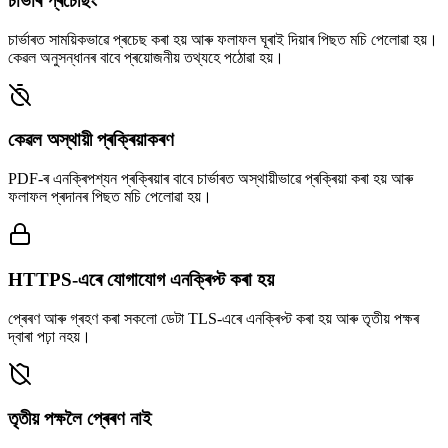
চাৰ্ভাৰ প্ৰচেছিং
চাৰ্ভাৰত সাময়িকভাৱে প্ৰচেছ কৰা হয় আৰু ফলাফল ঘূৰাই দিয়াৰ পিছত মচি পেলোৱা হয়।
কেৱল অনুসন্ধানৰ বাবে প্ৰয়োজনীয় তথ্যহে পঠোৱা হয়।
কেৱল অস্থায়ী প্ৰক্ৰিয়াকৰণ
PDF-ৰ এনক্ৰিপশ্যন প্ৰক্ৰিয়াৰ বাবে চাৰ্ভাৰত অস্থায়ীভাৱে প্ৰক্ৰিয়া কৰা হয় আৰু
ফলাফল প্ৰদানৰ পিছত মচি পেলোৱা হয়।
HTTPS-এৰে যোগাযোগ এনক্ৰিপ্ট কৰা হয়
প্ৰেৰণ আৰু গ্ৰহণ কৰা সকলো ডেটা TLS-এৰে এনক্ৰিপ্ট কৰা হয় আৰু তৃতীয় পক্ষৰ
দ্বাৰা পঢ়া নহয়।
তৃতীয় পক্ষলৈ প্ৰেৰণ নাই