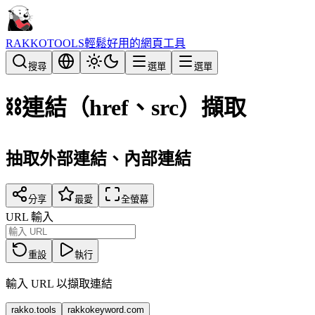
RAKKOTOOLS
輕鬆好用的網頁工具
搜尋
選單
選單
⛓️
連結（href、src）擷取
抽取外部連結、內部連結
分享
最愛
全螢幕
URL 輸入
重設
執行
輸入 URL 以擷取連結
rakko.tools
rakkokeyword.com