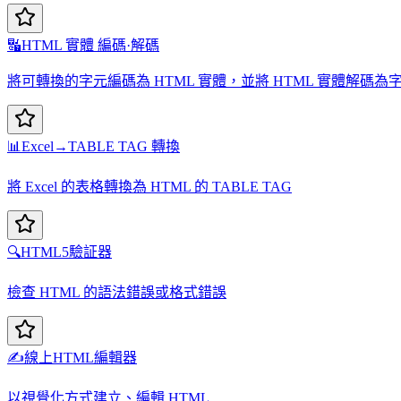
🔣
HTML 實體 編碼·解碼
將可轉換的字元編碼為 HTML 實體，並將 HTML 實體解碼為
📊
Excel→TABLE TAG 轉換
將 Excel 的表格轉換為 HTML 的 TABLE TAG
🔍
HTML5驗証器
檢查 HTML 的語法錯誤或格式錯誤
✍️
線上HTML編輯器
以視覺化方式建立、編輯 HTML