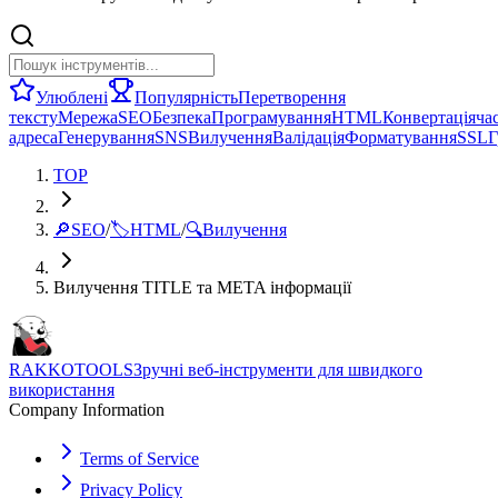
Улюблені
Популярність
Перетворення
тексту
Мережа
SEO
Безпека
Програмування
HTML
Конвертація
ча
адреса
Генерування
SNS
Вилучення
Валідація
Форматування
SSL
Г
TOP
🔎
SEO
/
🏷️
HTML
/
🔍
Вилучення
Вилучення TITLE та META інформації
RAKKOTOOLS
Зручні веб-інструменти для швидкого
використання
Company Information
Terms of Service
Privacy Policy