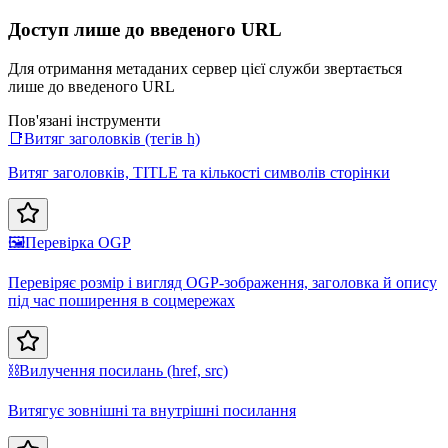
Доступ лише до введеного URL
Для отримання метаданих сервер цієї служби звертається
лише до введеного URL
Пов'язані інструменти
📑
Витяг заголовків (тегів h)
Витяг заголовків, TITLE та кількості символів сторінки
🖼️
Перевірка OGP
Перевіряє розмір і вигляд OGP-зображення, заголовка й опису
під час поширення в соцмережах
⛓️
Вилучення посилань (href, src)
Витягує зовнішні та внутрішні посилання