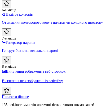
6-е місце
🎨
Палітра кольорів
Отримання кольорового коду з палітри чи колірного простору
7-е місце
🔑
Генератор паролів
Генерує безпечні випадкові паролі
8-е місце
🖼️
Вилучення зображень з веб-сторінок
Витягання всіх зображень із вебсайту
Показати більше
135 веб-інструментів доступні безкоштовно прямо зараз!