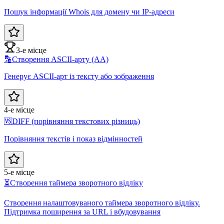
Пошук інформації Whois для домену чи IP-адреси
3-е місце
🔡
Створення ASCII-арту (AA)
Генерує ASCII-арт із тексту або зображення
4-е місце
🆚
DIFF (порівняння текстових різниць)
Порівняння текстів і показ відмінностей
5-е місце
⏳
Створення таймера зворотного відліку
Створення налаштовуваного таймера зворотного відліку.
Підтримка поширення за URL і вбудовування