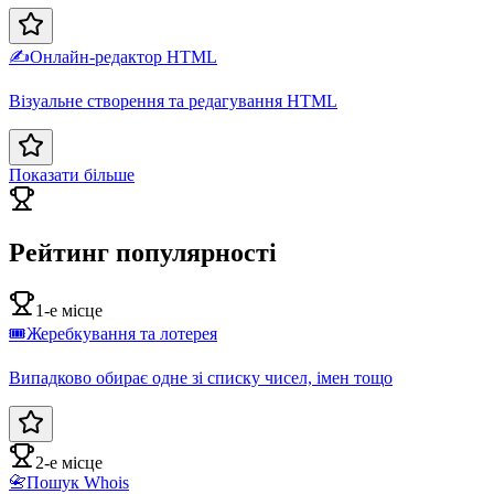
✍️
Онлайн-редактор HTML
Візуальне створення та редагування HTML
Показати більше
Рейтинг популярності
1-е місце
🎟️
Жеребкування та лотерея
Випадково обирає одне зі списку чисел, імен тощо
2-е місце
📇
Пошук Whois