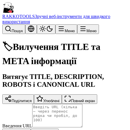
RAKKOTOOLS
Зручні веб-інструменти для швидкого
використання
Пошук
Меню
Меню
🏷️
Вилучення TITLE та
META інформації
Витягує TITLE, DESCRIPTION,
ROBOTS і CANONICAL URL
Поділитися
Улюблені
Повний екран
Введення URL