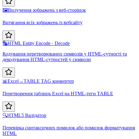
🖼️
Вилучення зображень з веб-сторінок
Витягання всіх зображень із вебсайту
🔣
HTML Entity Encode · Decode
Кодування перетворюваних символів у HTML-сутності та
декодування HTML-сутностей у символи
📊
Excel→TABLE TAG конвертер
Перетворення таблиць Excel на HTML-теги TABLE
🔍
HTML5 Валідатор
Перевірка синтаксичних помилок або помилок форматування
HTML