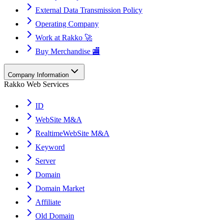
External Data Transmission Policy
Operating Company
Work at Rakko 🚀
Buy Merchandise 🏬
Company Information
Rakko Web Services
ID
WebSite M&A
RealtimeWebSite M&A
Keyword
Server
Domain
Domain Market
Affiliate
Old Domain