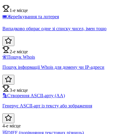
1-е місце
🎟️
Жеребкування та лотерея
Випадково обирає одне зі списку чисел, імен тощо
2-е місце
📇
Пошук Whois
Пошук інформації Whois для домену чи IP-адреси
3-е місце
🔡
Створення ASCII-арту (AA)
Генерує ASCII-арт із тексту або зображення
4-е місце
🆚
DIFF (порівняння текстових різниць)