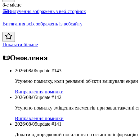
8-е місце
🖼️
Вилучення зображень з веб-сторінок
Витягання всіх зображень із вебсайту
Показати більше
📜
Оновлення
2026/08/06
update #
143
Усунено помилку, коли рекламні об'єкти зміщували екран 
Виправлення помилки
2026/08/05
update #
142
Усунено помилку зміщення елементів при завантаженні с
Виправлення помилки
2026/08/05
update #
141
Додати однорядковий посилання на останню інформацію п