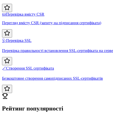
📜
Перевірка вмісту CSR
Перегляд вмісту CSR (запиту на підписання сертифіката)
🩺
Перевірка SSL
Перевірка правильності встановлення SSL-сертифіката на серве
🪄
Створення SSL сертифіката
Безкоштовне створення самопідписаних SSL-сертифікатів
Рейтинг популярності