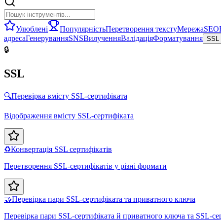
Улюблені
Популярність
Перетворення тексту
Мережа
SEO
адреса
Генерування
SNS
Вилучення
Валідація
Форматування
SSL
🔒
SSL
🔍
Перевірка вмісту SSL-сертифіката
Відображення вмісту SSL-сертифіката
♻️
Конвертація SSL сертифікатів
Перетворення SSL-сертифікатів у різні формати
🤝
Перевірка пари SSL-сертифіката та приватного ключа
Перевірка пари SSL-сертифіката й приватного ключа та SSL-с