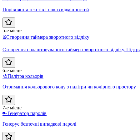
Порівняння текстів і показ відмінностей
5-е місце
⏳
Створення таймера зворотного відліку
Створення налаштовуваного таймера зворотного відліку. Підт
6-е місце
🎨
Палітра кольорів
Отримання кольорового коду з палітри чи колірного простору
7-е місце
🔑
Генератор паролів
Генерує безпечні випадкові паролі