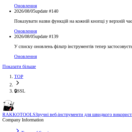
Оновлення
2026/08/05
update #
140
Показувати назви функцій на кожній кнопці у верхній ча
Оновлення
2026/08/05
update #
139
У списку оновлень фільтр інструментів тепер застосовуєт
Оновлення
Показати більше
TOP
🔒
SSL
RAKKOTOOLS
Зручні веб-інструменти для швидкого викорис
Company Information