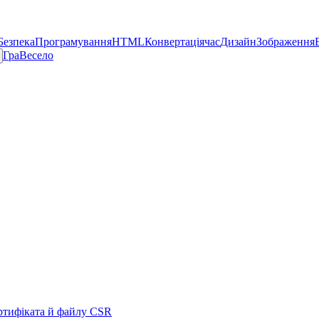
Безпека
Програмування
HTML
Конвертація
час
Дизайн
Зображення
Гра
Весело
ертифіката й файлу CSR