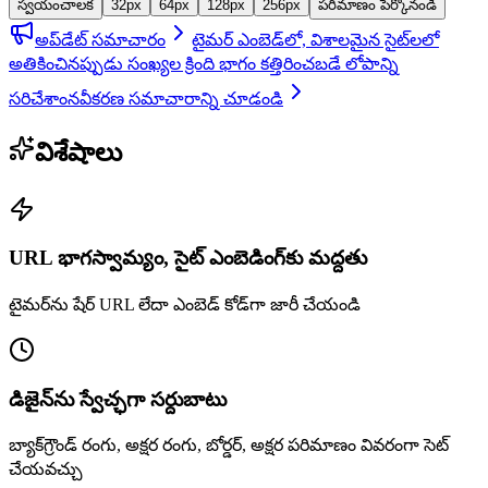
స్వయంచాలక
32px
64px
128px
256px
పరిమాణం పేర్కొనండి
అప్‌డేట్ సమాచారం
టైమర్ ఎంబెడ్‌లో, విశాలమైన సైట్‌లలో
అతికించినప్పుడు సంఖ్యల క్రింది భాగం కత్తిరించబడే లోపాన్ని
సరిచేశాం
నవీకరణ సమాచారాన్ని చూడండి
విశేషాలు
URL భాగస్వామ్యం, సైట్ ఎంబెడింగ్‌కు మద్దతు
టైమర్‌ను షేర్ URL లేదా ఎంబెడ్ కోడ్‌గా జారీ చేయండి
డిజైన్‌ను స్వేచ్ఛగా సర్దుబాటు
బ్యాక్‌గ్రౌండ్ రంగు, అక్షర రంగు, బోర్డర్, అక్షర పరిమాణం వివరంగా సెట్
చేయవచ్చు