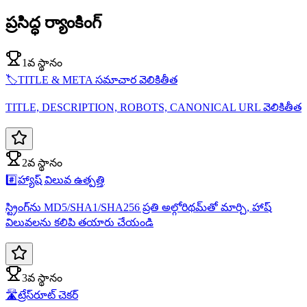
ప్రసిద్ధ ర‌్యాంకింగ్
1వ స్థానం
🏷️
TITLE & META సమాచార వెలికితీత
TITLE, DESCRIPTION, ROBOTS, CANONICAL URL వెలికితీత
2వ స్థానం
#️⃣
హ్యాష్ విలువ ఉత్పత్తి
స్ట్రింగ్‌ను MD5/SHA1/SHA256 ప్రతి అల్గోరిథమ్‌తో మార్చి, హాష్
విలువలను కలిపి తయారు చేయండి
3వ స్థానం
🛣️
ట్రేస్‌రూట్ చెకర్