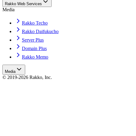
Rakko Web Services
Media
Rakko Techo
Rakko Daifukucho
Server Plus
Domain Plus
Rakko Memo
Media
© 2019-2026 Rakko, Inc.