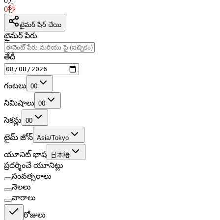
0
分
0
秒
టైమర్ షేర్ చేయి
టైమర్ పేరు
తేదీ
గంటలు
00
నిమిషాలు
00
సెకన్లు
00
టైమ్ జోన్
Asia/Tokyo
యూనిట్ భాష
日本語
ప్రదర్శించే యూనిట్లు
సంవత్సరాలు
నెలలు
వారాలు
రోజులు