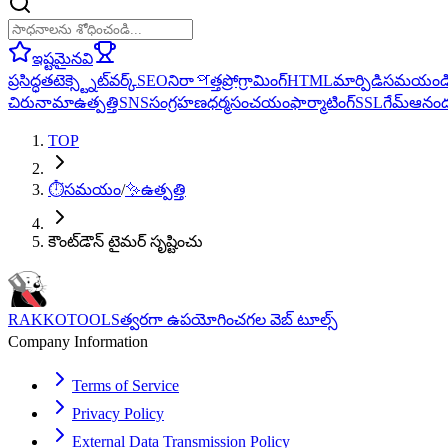
ఇష్టమైనవి
ప్రసిద్ధత
టెక్స్ట్
నెట్‌వర్క్
SEO
నిరాপత్త
ప్రోగ్రామింగ్
HTML
మార్పిడి
సమయం
డ
చిరునామా
ఉత్పత్తి
SNS
సంగ్రహణ
ధర్మసంచయం
ఫార్మాటింగ్
SSL
గేమ్
ఆనం
TOP
⏱️
సమయం
/
✨
ఉత్పత్తి
కౌంట్‌డౌన్ టైమర్ సృష్టించు
RAKKOTOOLS
త్వరగా ఉపయోగించగల వెబ్ టూల్స్
Company Information
Terms of Service
Privacy Policy
External Data Transmission Policy