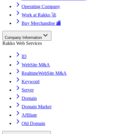
Operating Company
Work at Rakko 🚀
Buy Merchandise 🏬
Company Information
Rakko Web Services
ID
WebSite M&A
RealtimeWebSite M&A
Keyword
Server
Domain
Domain Market
Affiliate
Old Domain