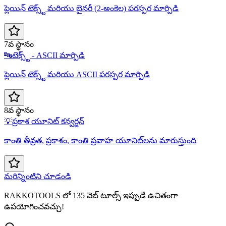
ప్లెయిన్ టెక్స్ట్ మరియు బైనరీ (2-అంకెల) పరస్పర మార్పిడి
7వ స్థానం
🔤
టెక్స్ట్ - ASCII మార్పిడి
ప్లెయిన్ టెక్స్ట్ మరియు ASCII పరస్పర మార్పిడి
8వ స్థానం
💡
ప్రకాశ యూనిట్ కన్వర్జన్
కాంతి తీవ్రత, ప్రకాశం, కాంతి ప్రవాహ యూనిట్‌లను మారుస్తుంది
మరిన్నింటిని చూడండి
RAKKOTOOLS లో 135 వెబ్ టూల్స్ ఇప్పుడే ఉచితంగా
ఉపయోగించవచ్చు!