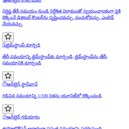
🔢
అసలైన కౌంట్ మేకర్
నిర్దిష్ట తేదీ-సమయం నుండి నిర్దేశిత విరామంతో స్వయంచాలకంగా పైకి
లెక్కించే డిజిటల్ కౌంటర్‌ను సృష్టించవచ్చు, పంచుకోవచ్చు, ఎంబెడ్
చేయవచ్చు.
🗓️
టైమ్‌స్టాంప్ మార్పిడి
తేదీ-సమయాన్ని టైమ్‌స్టాంప్‌కు మార్చండి, టైమ్‌స్టాంప్‌ను తేదీ-
సమయానికి మార్చండి
⏱️
ఆన్‌లైన్ స్టాప్‌వాచ్
గడిచిన సమయాన్ని 1/100 సెకను యూనిట్‌లో లెక్కించండి
🕒
ఆన్‌లైన్ గడియారం
జియోలొకేషన్ ఆధారంగా ప్రస్తుత సమయాన్ని ప్రదర్శిస్తుంది