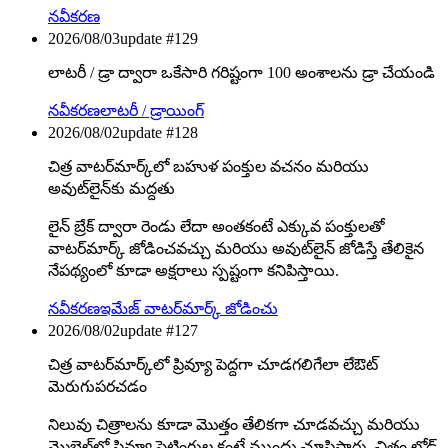
నవీకరణ
2026/08/03
update #
129
లాటరీ / డ్రా ద్వారా ఒకేసారి గరిష్టంగా 100 అంశాలను డ్రా చేయండి
నవీకరణ
లాటరీ / డ్రాయింగ్
2026/08/02
update #
128
చిత్ర వాటర్‌మార్క్‌లో బహుళ పంక్తుల వచనం మరియు
అవుట్‌లైన్‌కు మద్దతు
లైన్ బ్రేక్ ద్వారా రెండు లేదా అంతకంటే ఎక్కువ పంక్తులతో
వాటర్‌మార్క్ జోడించవచ్చు మరియు అవుట్‌లైన్ జోడిస్తే తేలికైన
నేపథ్యంలో కూడా అక్షరాలు స్పష్టంగా కనిపిస్తాయి.
నవీకరణ
ఇమేజ్ వాటర్‌మార్క్ జోడించు
2026/08/02
update #
127
చిత్ర వాటర్‌మార్క్‌లో ప్రివ్యూ పెద్దగా చూడగలిగేలా లేఔట్
మెరుగుపరచడం
నిలువు చిత్రాలను కూడా మొత్తం తేలికగా చూడవచ్చు మరియు
మొబైల్‌లో ప్రివ్యూ సెట్టింగుల కంటే ముందు చూపిస్తారు. చిత్రం లోడ్