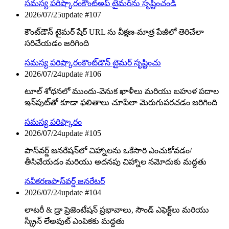
సమస్య పరిష్కారం
కౌంట్‌అప్ టైమర్‌ను సృష్టించండి
2026/07/25
update #
107
కౌంట్‌డౌన్ టైమర్ షేర్ URL ను వీక్షణ-మాత్ర పేజీలో తెరిచేలా
సరిచేయడం జరిగింది
సమస్య పరిష్కారం
కౌంట్‌డౌన్ టైమర్ సృష్టించు
2026/07/24
update #
106
టూల్ శోధనలో ముందు-వెనుక ఖాళీలు మరియు బహుళ పదాల
ఇన్‌పుట్‌తో కూడా ఫలితాలు చూపేలా మెరుగుపరచడం జరిగింది
సమస్య పరిష్కారం
2026/07/24
update #
105
పాస్‌వర్డ్ జనరేషన్‌లో చిహ్నాలను ఒకేసారి ఎంచుకోవడం/
తీసివేయడం మరియు అదనపు చిహ్నాల నమోదుకు మద్దతు
నవీకరణ
పాస్‌వర్డ్ జనరేటర్
2026/07/24
update #
104
లాటరీ & డ్రా ప్రెజెంటేషన్ ప్రభావాలు, సౌండ్ ఎఫెక్ట్‌లు మరియు
స్క్రీన్ లేఅవుట్ ఎంపికకు మద్దతు