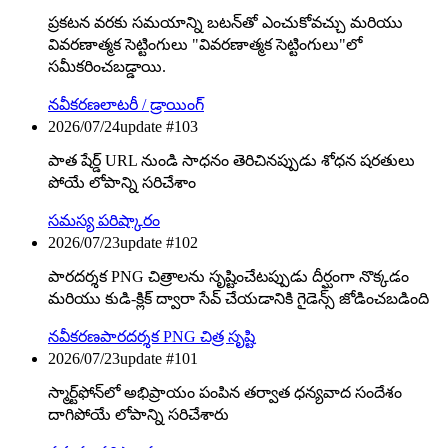
ప్రకటన వరకు సమయాన్ని బటన్‌తో ఎంచుకోవచ్చు మరియు
వివరణాత్మక సెట్టింగులు "వివరణాత్మక సెట్టింగులు"లో
సమీకరించబడ్డాయి.
నవీకరణ
లాటరీ / డ్రాయింగ్
2026/07/24
update #
103
పాత షేర్డ్ URL నుండి సాధనం తెరిచినప్పుడు శోధన షరతులు
పోయే లోపాన్ని సరిచేశాం
సమస్య పరిష్కారం
2026/07/23
update #
102
పారదర్శక PNG చిత్రాలను సృష్టించేటప్పుడు దీర్ఘంగా నొక్కడం
మరియు కుడి-క్లిక్ ద్వారా సేవ్ చేయడానికి గైడెన్స్ జోడించబడింది
నవీకరణ
పారదర్శక PNG చిత్ర సృష్టి
2026/07/23
update #
101
స్మార్ట్‌ఫోన్‌లో అభిప్రాయం పంపిన తర్వాత ధన్యవాద సందేశం
దాగిపోయే లోపాన్ని సరిచేశారు