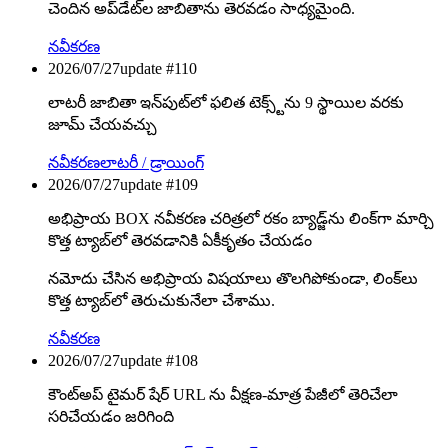
చెందిన అప్‌డేట్‌ల జాబితాను తెరవడం సాధ్యమైంది.
నవీకరణ
2026/07/27
update #
110
లాటరీ జాబితా ఇన్‌పుట్‌లో ఫలిత టెక్స్ట్‌ను 9 స్థాయిల వరకు
జూమ్ చేయవచ్చు
నవీకరణ
లాటరీ / డ్రాయింగ్
2026/07/27
update #
109
అభిప్రాయ BOX నవీకరణ చరిత్రలో రకం బ్యాడ్జ్‌ను లింక్‌గా మార్చి
కొత్త ట్యాబ్‌లో తెరవడానికి ఏకీకృతం చేయడం
నమోదు చేసిన అభిప్రాయ విషయాలు తొలగిపోకుండా, లింక్‌లు
కొత్త ట్యాబ్‌లో తెరుచుకునేలా చేశాము.
నవీకరణ
2026/07/27
update #
108
కౌంట్‌అప్ టైమర్ షేర్ URL ను వీక్షణ-మాత్ర పేజీలో తెరిచేలా
సరిచేయడం జరిగింది