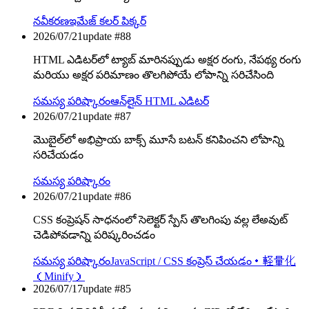
నవీకరణ
ఇమేజ్ కలర్ పిక్కర్
2026/07/21
update #
88
HTML ఎడిటర్‌లో ట్యాబ్ మారినప్పుడు అక్షర రంగు, నేపథ్య రంగు
మరియు అక్షర పరిమాణం తొలగిపోయే లోపాన్ని సరిచేసింది
సమస్య పరిష్కారం
ఆన్‌లైన్ HTML ఎడిటర్
2026/07/21
update #
87
మొబైల్‌లో అభిప్రాయ బాక్స్ మూసే బటన్ కనిపించని లోపాన్ని
సరిచేయడం
సమస్య పరిష్కారం
2026/07/21
update #
86
CSS కంప్రెషన్ సాధనంలో సెలెక్టర్ స్పేస్ తొలగింపు వల్ల లేఅవుట్
చెడిపోవడాన్ని పరిష్కరించడం
సమస్య పరిష్కారం
JavaScript / CSS కంప్రెస్ చేయడం・軽量化
（Minify）
2026/07/17
update #
85