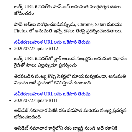
బల్క్ URL ఓపెనర్‌కు పాప్-అప్ అనుమతి మార్గదర్శక దశలు
జోడించడం
పాప్-అప్‌లు నిరోధించబడినప్పుడు, Chrome, Safari మరియు
Firefox లో అనుమతి ఇచ్చే దశలు తెరపై ప్రదర్శించబడతాయి.
నవీకరణ
బహుళ URLలను ఒకేసారి తెరువు
2026/07/27
update #
112
బల్క్ URL ఓపెనర్‌లో బ్లాక్ అయిన సంఖ్యను అనుమతి విధానం
గైడ్‌తో పాటు ఎల్లప్పుడూ ప్రదర్శించు
తెరవబడిన సంఖ్య కొన్ని సెకన్లలో మాయమవ్వకుండా, అనుమతి
విధానం అదే స్థానంలో కనిపిస్తూనే ఉంటుంది.
నవీకరణ
బహుళ URLలను ఒకేసారి తెరువు
2026/07/27
update #
111
అప్‌డేట్ సమాచార పేజీకి రకం వడపోత మరియు సంఖ్య ప్రదర్శన
జోడించబడింది
అప్‌డేట్ సమాచార కార్డ్‌లోని రకం బ్యాడ్జ్ నుండి అదే రకానికి