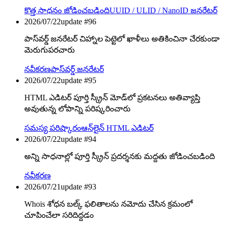
కొత్త సాధనం జోడించబడింది
UUID / ULID / NanoID జనరేటర్
2026/07/22
update #
96
పాస్‌వర్డ్ జనరేటర్ చిహ్నాల పెట్టెలో ఖాళీలు అతికించినా చేరకుండా
మెరుగుపరచారు
నవీకరణ
పాస్‌వర్డ్ జనరేటర్
2026/07/22
update #
95
HTML ఎడిటర్ పూర్తి స్క్రీన్ మోడ్‌లో ప్రకటనలు అతివ్యాప్తి
అవుతున్న లోపాన్ని పరిష్కరించారు
సమస్య పరిష్కారం
ఆన్‌లైన్ HTML ఎడిటర్
2026/07/22
update #
94
అన్ని సాధనాల్లో పూర్తి స్క్రీన్ ప్రదర్శనకు మద్దతు జోడించబడింది
నవీకరణ
2026/07/21
update #
93
Whois శోధన బల్క్ ఫలితాలను నమోదు చేసిన క్రమంలో
చూపించేలా సరిదిద్దడం