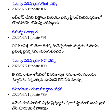
సమస్య పరిష్కారం
Whois సర్చ్
2026/07/21
update #
92
అప్‌లోడ్ చేసిన చిత్రాలు మరియు ఫైళ్ళు ప్రీసెట్ పునరుద్ధరణలో
తొలగిపోయే లోపాన్ని సరిదిద్దారు
సమస్య పరిష్కారం
2026/07/21
update #
91
OGP తనిఖీలో డేటా తిరస్కరించే సైట్‌లకు మద్దతు మరియు
వైఫల్య ప్రదర్శనను మెరుగుపరచడం
సమస్య పరిష్కారం
OGP చెక్కు
2026/07/21
update #
90
IP చిరునామా శోధనలో వివరణాత్మక సమాచారం మరియు
మ్యాప్‌ను పక్కపక్కన చూపించే లేఔట్‌కు మార్పు
నవీకరణ
IP చిరునామా స్థాన శోధన
2026/07/21
update #
89
ఇమేజ్ కలర్ పికర్‌లో చిత్రం ప్రివ్యూను ప్రధాన స్థానంలో ఉంచి డ్రాగ్
చేసి మార్చుకునే సౌకర్యం