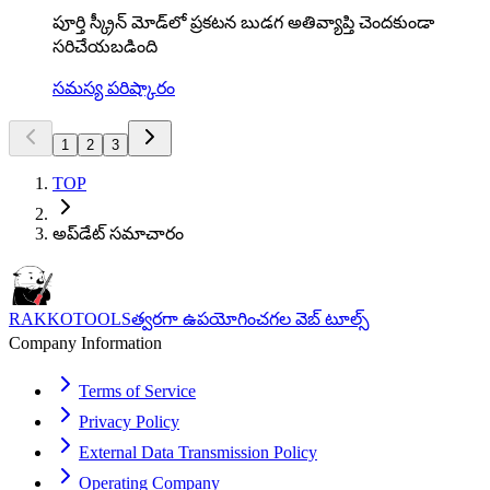
పూర్తి స్క్రీన్ మోడ్‌లో ప్రకటన బుడగ అతివ్యాప్తి చెందకుండా
సరిచేయబడింది
సమస్య పరిష్కారం
1
2
3
TOP
అప్‌డేట్ సమాచారం
RAKKOTOOLS
త్వరగా ఉపయోగించగల వెబ్ టూల్స్
Company Information
Terms of Service
Privacy Policy
External Data Transmission Policy
Operating Company