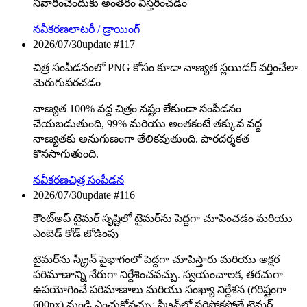
నివారించేందుకు అంతరం విస్తరించడం
నవీకరణ
లాటరీ / డ్రాయింగ్
2026/07/30
update #
117
చిత్ర సంపీడనంలో PNG కోసం కూడా నాణ్యత స్లయిడర్ వర్తించేలా
మెరుగుపరచడం
నాణ్యత 100% వద్ద చిత్రం నష్టం లేకుండా సంపీడనం
చేయబడుతుంది, 99% మరియు అంతకంటే తక్కువ వద్ద
నాణ్యతకు అనుగుణంగా తేలికవుతుంది. పారదర్శకత
కొనసాగుతుంది.
నవీకరణ
చిత్ర సంపీడన
2026/07/30
update #
116
కౌంట్‌అప్ టైమర్ సృష్టిలో టైమర్‌ను పెద్దగా చూపించడం మరియు
ఎంబెడ్ కోడ్ జోడింపు
టైమర్‌ను స్క్రీన్ పైభాగంలో పెద్దగా చూపిస్తారు మరియు అక్షర
పరిమాణాన్ని నేరుగా నిర్దేశించవచ్చు. స్వయంచాలక, తరచుగా
ఉపయోగించే పరిమాణాలు మరియు సంఖ్యా నిర్దేశన (గరిష్టంగా
600px) నుండి ఎంచుకోవచ్చు; స్క్రీన్‌లో సరిపోకపోతే టైమర్