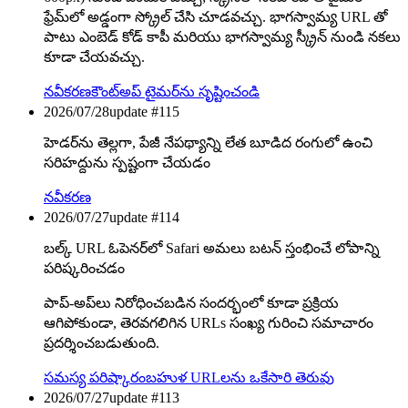
ఫ్రేమ్‌లో అడ్డంగా స్క్రోల్ చేసి చూడవచ్చు. భాగస్వామ్య URL తో
పాటు ఎంబెడ్ కోడ్ కాపీ మరియు భాగస్వామ్య స్క్రీన్ నుండి నకలు
కూడా చేయవచ్చు.
నవీకరణ
కౌంట్‌అప్ టైమర్‌ను సృష్టించండి
2026/07/28
update #
115
హెడర్‌ను తెల్లగా, పేజీ నేపథ్యాన్ని లేత బూడిద రంగులో ఉంచి
సరిహద్దును స్పష్టంగా చేయడం
నవీకరణ
2026/07/27
update #
114
బల్క్ URL ఓపెనర్‌లో Safari అమలు బటన్ స్తంభించే లోపాన్ని
పరిష్కరించడం
పాప్-అప్‌లు నిరోధించబడిన సందర్భంలో కూడా ప్రక్రియ
ఆగిపోకుండా, తెరవగలిగిన URLs సంఖ్య గురించి సమాచారం
ప్రదర్శించబడుతుంది.
సమస్య పరిష్కారం
బహుళ URLలను ఒకేసారి తెరువు
2026/07/27
update #
113