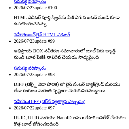
సమస్య పరిష్కారం
2026/07/23
update #
100
HTML ఎడిటర్ పూర్తి స్క్రీన్‌ను పేజీ ఎగువ బటన్ నుండి కూడా
ఉపయోగించవచ్చు
నవీకరణ
ఆన్‌లైన్ HTML ఎడిటర్
2026/07/23
update #
99
అభిప్రాయ BOX నవీకరణ సమాచారంలో టూల్ పేరు బ్యాడ్జ్
నుండి టూల్ పేజీకి నావిగేట్ చేయడం సాధ్యమైంది
సమస్య పరిష్కారం
2026/07/23
update #
98
DIFF (టెక్స్ట్ తేడా పోలిక) లో లైన్ నంబర్ బ్యాక్‌గ్రౌండ్ మరియు
తేడా రంగులు మరింత స్పష్టంగా మెరుగుపరచబడ్డాయి
నవీకరణ
DIFF (టెక్‌ట్ వ్యత్యాస పోల్చడం)
2026/07/22
update #
97
UUID, ULID మరియు NanoID లను ఒకేసారి జనరేట్ చేయగల
కొత్త టూల్ జోడించబడింది