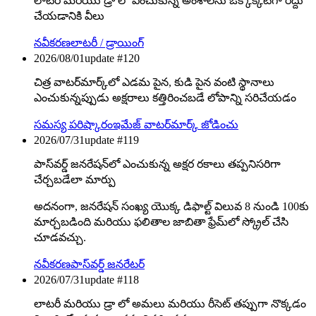
లాటరీ మరియు డ్రా లో ఎంచుకున్న అంశాలను ఒక్కొక్కటిగా రద్దు
చేయడానికి వీలు
నవీకరణ
లాటరీ / డ్రాయింగ్
2026/08/01
update #
120
చిత్ర వాటర్‌మార్క్‌లో ఎడమ పైన, కుడి పైన వంటి స్థానాలు
ఎంచుకున్నప్పుడు అక్షరాలు కత్తిరించబడే లోపాన్ని సరిచేయడం
సమస్య పరిష్కారం
ఇమేజ్ వాటర్‌మార్క్ జోడించు
2026/07/31
update #
119
పాస్‌వర్డ్ జనరేషన్‌లో ఎంచుకున్న అక్షర రకాలు తప్పనిసరిగా
చేర్చబడేలా మార్పు
అదనంగా, జనరేషన్ సంఖ్య యొక్క డిఫాల్ట్ విలువ 8 నుండి 100కు
మార్చబడింది మరియు ఫలితాల జాబితా ఫ్రేమ్‌లో స్క్రోల్ చేసి
చూడవచ్చు.
నవీకరణ
పాస్‌వర్డ్ జనరేటర్
2026/07/31
update #
118
లాటరీ మరియు డ్రా లో అమలు మరియు రీసెట్ తప్పుగా నొక్కడం