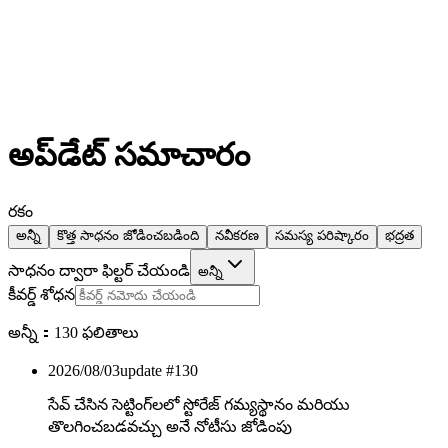
అప్‌డేట్ సమాచారం
రకం
అన్నీ
కొత్త సాధనం జోడించబడింది
నవీకరణ
సమస్య పరిష్కారం
భద్రత
సాధనం ద్వారా ఫిల్టర్ చేయండి
అన్నీ
కీవర్డ్ శోధన
అన్నీ：130 ఫలితాలు
2026/08/03
update #
130
సేవ్ చేసిన సెట్టింగ్‌లలో స్టోరేజ్ గమ్యస్థానం మరియు
తొలగించబడవచ్చు అనే నోటీసు జోడింపు