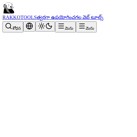
RAKKOTOOLS
త్వరగా ఉపయోగించగల వెబ్ టూల్స్
శోధన
మెను
మెను