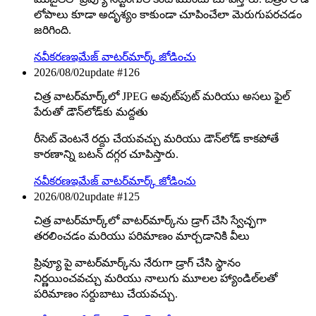
లోపాలు కూడా అదృశ్యం కాకుండా చూపించేలా మెరుగుపరచడం
జరిగింది.
నవీకరణ
ఇమేజ్ వాటర్‌మార్క్ జోడించు
2026/08/02
update #
126
చిత్ర వాటర్‌మార్క్‌లో JPEG అవుట్‌పుట్ మరియు అసలు ఫైల్
పేరుతో డౌన్‌లోడ్‌కు మద్దతు
రీసెట్ వెంటనే రద్దు చేయవచ్చు మరియు డౌన్‌లోడ్ కాకపోతే
కారణాన్ని బటన్ దగ్గర చూపిస్తారు.
నవీకరణ
ఇమేజ్ వాటర్‌మార్క్ జోడించు
2026/08/02
update #
125
చిత్ర వాటర్‌మార్క్‌లో వాటర్‌మార్క్‌ను డ్రాగ్ చేసి స్వేచ్ఛగా
తరలించడం మరియు పరిమాణం మార్చడానికి వీలు
ప్రివ్యూ పై వాటర్‌మార్క్‌ను నేరుగా డ్రాగ్ చేసి స్థానం
నిర్ణయించవచ్చు మరియు నాలుగు మూలల హ్యాండిల్‌లతో
పరిమాణం సర్దుబాటు చేయవచ్చు.