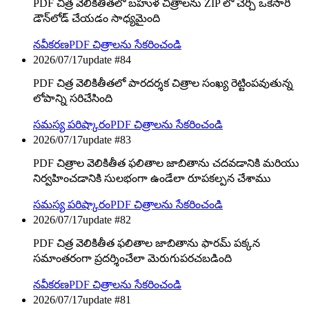
PDF చిత్ర వెలికితీతలో బహుళ చిత్రాలను ZIP లో చేర్చి ఒకేసారి
డౌన్‌లోడ్ చేయడం సాధ్యమైంది
నవీకరణ
PDF చిత్రాలను సేకరించండి
2026/07/17
update #
84
PDF చిత్ర వెలికితీతలో పారదర్శక చిత్రాల సంఖ్య రెట్టింపవుతున్న
లోపాన్ని సరిచేసింది
సమస్య పరిష్కారం
PDF చిత్రాలను సేకరించండి
2026/07/17
update #
83
PDF చిత్రాల వెలికితీత ఫలితాల జాబితాను చదవడానికి మరియు
నిర్వహించడానికి సులభంగా ఉండేలా రూపకల్పన చేశాము
సమస్య పరిష్కారం
PDF చిత్రాలను సేకరించండి
2026/07/17
update #
82
PDF చిత్ర వెలికితీత ఫలితాల జాబితాను ఫారమ్ పక్కన
సమాంతరంగా ప్రదర్శించేలా మెరుగుపరచబడింది
నవీకరణ
PDF చిత్రాలను సేకరించండి
2026/07/17
update #
81