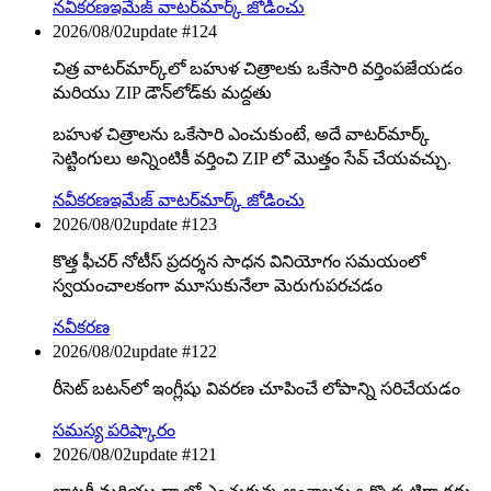
నవీకరణ
ఇమేజ్ వాటర్‌మార్క్ జోడించు
2026/08/02
update #
124
చిత్ర వాటర్‌మార్క్‌లో బహుళ చిత్రాలకు ఒకేసారి వర్తింపజేయడం
మరియు ZIP డౌన్‌లోడ్‌కు మద్దతు
బహుళ చిత్రాలను ఒకేసారి ఎంచుకుంటే, అదే వాటర్‌మార్క్
సెట్టింగులు అన్నింటికీ వర్తించి ZIP లో మొత్తం సేవ్ చేయవచ్చు.
నవీకరణ
ఇమేజ్ వాటర్‌మార్క్ జోడించు
2026/08/02
update #
123
కొత్త ఫీచర్ నోటీస్ ప్రదర్శన సాధన వినియోగం సమయంలో
స్వయంచాలకంగా మూసుకునేలా మెరుగుపరచడం
నవీకరణ
2026/08/02
update #
122
రీసెట్ బటన్‌లో ఇంగ్లీషు వివరణ చూపించే లోపాన్ని సరిచేయడం
సమస్య పరిష్కారం
2026/08/02
update #
121