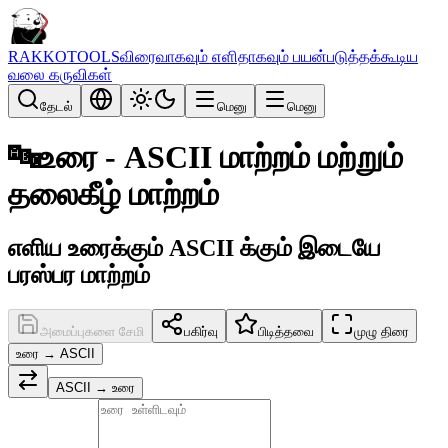
RAKKOTOOLS
விரைவாகவும் எளிதாகவும் பயன்படுத்தக்கூடிய
வலை கருவிகள்
தேடல்
மெனு
மெனு
🔤
உரை - ASCII மாற்றம் மற்றும்
தலைகீழ் மாற்றம்
எளிய உரைக்கும் ASCII க்கும் இடையே
பரஸ்பர மாற்றம்
அமைப்புகளை சேமி
பகிர்வு
பிடித்தவை
முழு திரை
உரை → ASCII
ASCII → உரை