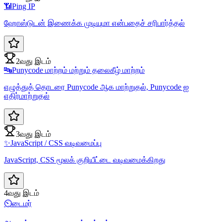
📶
Ping IP
ஹோஸ்டுடன் இணைக்க முடியுமா என்பதைச் சரிபார்த்தல்
2வது இடம்
🔤
Punycode மாற்றம் மற்றும் தலைகீழ் மாற்றம்
எழுத்துத் தொடரை Punycode ஆக மாற்றுதல், Punycode ஐ
எதிர்மாற்றுதல்
3வது இடம்
✨
JavaScript / CSS வடிவமைப்பு
JavaScript, CSS மூலக் குறியீட்டை வடிவமைக்கிறது
4வது இடம்
⏲️
டைமர்