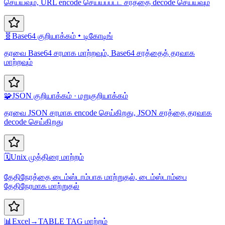
செய்யவும், URL encode செய்யப்பட்ட சரத்தை decode செய்யவும்
🧬
Base64 குறியாக்கம்・டிகோடிங்
தரவை Base64 சரமாக மாற்றவும், Base64 சரத்தைத் தரவாக
மாற்றவும்
🧩
JSON குறியாக்கம் · மறுகுறியாக்கம்
தரவை JSON சரமாக encode செய்கிறது, JSON சரத்தை தரவாக
decode செய்கிறது
🗓️
Unix முத்திரை மாற்றம்
தேதிநேரத்தை டைம்ஸ்டாம்பாக மாற்றுதல், டைம்ஸ்டாம்பை
தேதிநேரமாக மாற்றுதல்
📊
Excel→TABLE TAG மாற்றம்