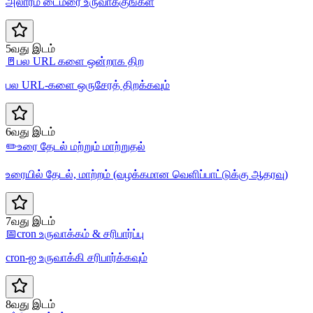
அலாரம் டைமரை உருவாக்குங்கள்
5வது இடம்
🚪
பல URL களை ஒன்றாக திற
பல URL-களை ஒருசேரத் திறக்கவும்
6வது இடம்
✏️
உரை தேடல் மற்றும் மாற்றுதல்
உரையில் தேடல், மாற்றம் (வழக்கமான வெளிப்பாட்டுக்கு ஆதரவு)
7வது இடம்
📅
cron உருவாக்கம் & சரிபார்ப்பு
cron-ஐ உருவாக்கி சரிபார்க்கவும்
8வது இடம்