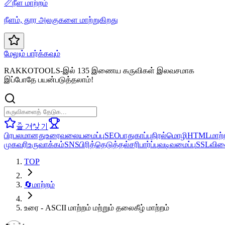
📏
நீள மாற்றம்
நீளம், தூர அலகுகளை மாற்றுகிறது
மேலும் பார்க்கவும்
RAKKOTOOLS-இல் 135 இணைய கருவிகள் இலவசமாக
இப்போதே பயன்படுத்தலாம்!
즐겨찾기
பிரபலமானது
உரை
வலையமைப்பு
SEO
பாதுகாப்பு
நிரல்மொழி
HTML
மாற்
முகவரி
உருவாக்கம்
SNS
பிரித்தெடுத்தல்
சரிபார்ப்பு
வடிவமைப்பு
SSL
விள
TOP
🔄
மாற்றம்
உரை - ASCII மாற்றம் மற்றும் தலைகீழ் மாற்றம்