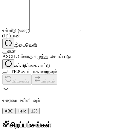
உள்ளீடு (உரை)
பிரிப்பான்
இடைவெளி
கமா
ASCII அல்லாத எழுத்து செயல்பாடு
எச்சரிக்கை காட்டு
UTF-8 பைட்டாக மாற்றவும்
மீட்டமைப்பு
மாற்றவும்
உரையை உள்ளிடவும்
ABC
Hello
123
சிறப்பம்சங்கள்