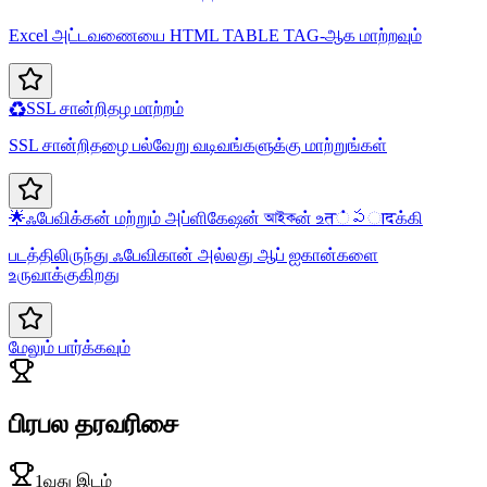
Excel அட்டவணையை HTML TABLE TAG-ஆக மாற்றவும்
♻️
SSL சான்றிதழ மாற்றம்
SSL சான்றிதழை பல்வேறு வடிவங்களுக்கு மாற்றுங்கள்
🌟
ஃபேவிக்கன் மற்றும் அப்ளிகேஷன் আইকன் உत்పादக்கி
படத்திலிருந்து ஃபேவிகான் அல்லது ஆப் ஐகான்களை
உருவாக்குகிறது
மேலும் பார்க்கவும்
பிரபல தரவரிசை
1வது இடம்