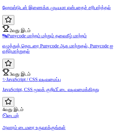
ஹோஸ்டுடன் இணைக்க முடியுமா என்பதைச் சரிபார்த்தல்
2வது இடம்
🔤
Punycode மாற்றம் மற்றும் தலைகீழ் மாற்றம்
எழுத்துத் தொடரை Punycode ஆக மாற்றுதல், Punycode ஐ
எதிர்மாற்றுதல்
3வது இடம்
✨
JavaScript / CSS வடிவமைப்பு
JavaScript, CSS மூலக் குறியீட்டை வடிவமைக்கிறது
4வது இடம்
⏲️
டைமர்
அலாரம் டைமரை உருவாக்குங்கள்