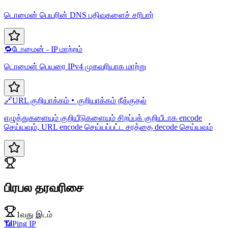
டொமைன் பெயரின் DNS பதிவுகளைச் சரிபார்
🔁
டோமைன் - IP மாற்றம்
டொமைன் பெயரை IPv4 முகவரியாக மாற்று
🔗
URL குறியாக்கம்・குறியாக்கம் நீக்குதல்
எழுத்துகளையும் குறியீடுகளையும் சிறப்புக் குறியீடாக encode
செய்யவும், URL encode செய்யப்பட்ட சரத்தை decode செய்யவும்
பிரபல தரவரிசை
1வது இடம்
📶
Ping IP