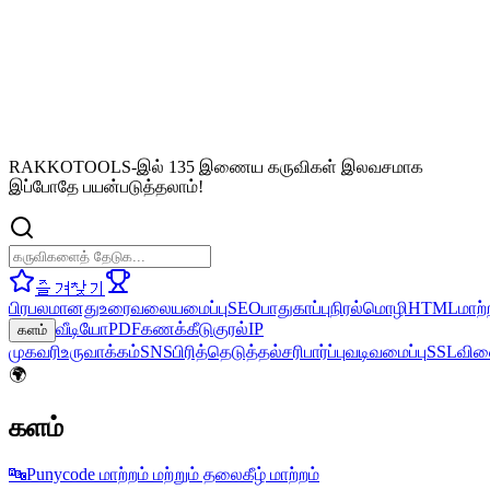
RAKKOTOOLS-இல் 135 இணைய கருவிகள் இலவசமாக
இப்போதே பயன்படுத்தலாம்!
즐겨찾기
பிரபலமானது
உரை
வலையமைப்பு
SEO
பாதுகாப்பு
நிரல்மொழி
HTML
மாற்
வீடியோ
PDF
கணக்கீடு
குரல்
IP
களம்
முகவரி
உருவாக்கம்
SNS
பிரித்தெடுத்தல்
சரிபார்ப்பு
வடிவமைப்பு
SSL
விள
🌍
களம்
🔤
Punycode மாற்றம் மற்றும் தலைகீழ் மாற்றம்