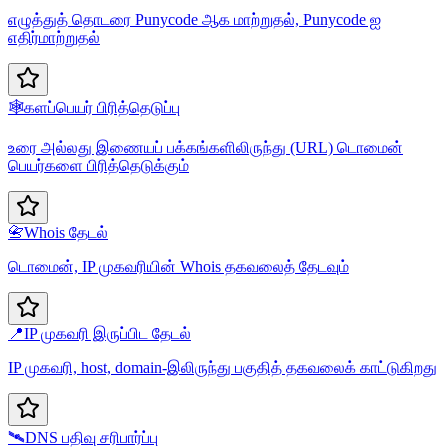
எழுத்துத் தொடரை Punycode ஆக மாற்றுதல், Punycode ஐ
எதிர்மாற்றுதல்
🕸️
களப்பெயர் பிரித்தெடுப்பு
உரை அல்லது இணையப் பக்கங்களிலிருந்து (URL) டொமைன்
பெயர்களை பிரித்தெடுக்கும்
📇
Whois தேடல்
டொமைன், IP முகவரியின் Whois தகவலைத் தேடவும்
📍
IP முகவரி இருப்பிட தேடல்
IP முகவரி, host, domain-இலிருந்து பகுதித் தகவலைக் காட்டுகிறது
🛰️
DNS பதிவு சரிபார்ப்பு