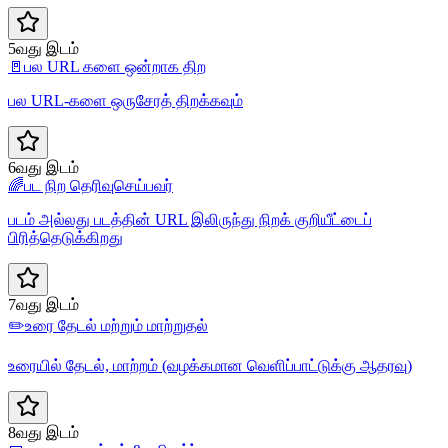
5வது இடம்
🚪
பல URL களை ஒன்றாக திற
பல URL-களை ஒருசேரத் திறக்கவும்
6வது இடம்
🌈
பட நிற தெரிவுசெய்பவர்
படம் அல்லது படத்தின் URL இலிருந்து நிறக் குறியீட்டைப்
பிரித்தெடுக்கிறது
7வது இடம்
✏️
உரை தேடல் மற்றும் மாற்றுதல்
உரையில் தேடல், மாற்றம் (வழக்கமான வெளிப்பாட்டுக்கு ஆதரவு)
8வது இடம்