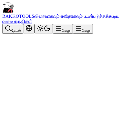
RAKKOTOOLS
விரைவாகவும் எளிதாகவும் பயன்படுத்தக்கூடிய
வலை கருவிகள்
தேடல்
மெனு
மெனு