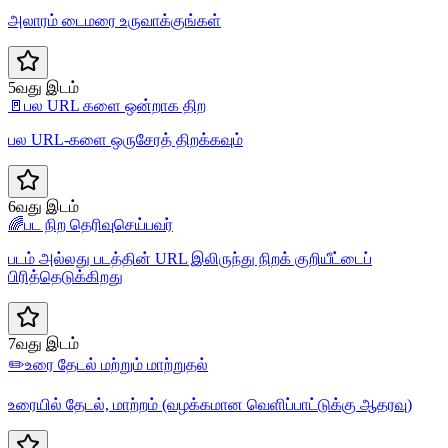
அலாரம் டைமரை உருவாக்குங்கள்
5வது இடம்
🚪
பல URL களை ஒன்றாக திற
பல URL-களை ஒருசேரத் திறக்கவும்
6வது இடம்
🌈
பட நிற தெரிவுசெய்பவர்
படம் அல்லது படத்தின் URL இலிருந்து நிறக் குறியீட்டைப்
பிரித்தெடுக்கிறது
7வது இடம்
✏️
உரை தேடல் மற்றும் மாற்றுதல்
உரையில் தேடல், மாற்றம் (வழக்கமான வெளிப்பாட்டுக்கு ஆதரவு)