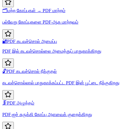
🗂️
மற்ற கோப்புகள் → PDF மாற்றம்
பல்வேறு கோப்புகளை PDF-ஆக மாற்றவும்
🔐
PDF கடவுச்சொல் அமைப்பு
PDF இல் கடவுச்சொல்லை அமைத்துப் பாதுகாக்கிறது
🔓
PDF கடவுச்சொல் நீக்குதல்
கடவுச்சொல்லால் பாதுகாக்கப்பட்ட PDF இன் பூட்டை நீக்குகிறது
🗜️
PDF அழுத்தம்
PDF-ஐச் சுருக்கி கோப்பு அளவைக் குறைக்கிறது