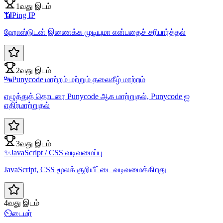
1வது இடம்
📶
Ping IP
ஹோஸ்டுடன் இணைக்க முடியுமா என்பதைச் சரிபார்த்தல்
2வது இடம்
🔤
Punycode மாற்றம் மற்றும் தலைகீழ் மாற்றம்
எழுத்துத் தொடரை Punycode ஆக மாற்றுதல், Punycode ஐ
எதிர்மாற்றுதல்
3வது இடம்
✨
JavaScript / CSS வடிவமைப்பு
JavaScript, CSS மூலக் குறியீட்டை வடிவமைக்கிறது
4வது இடம்
⏲️
டைமர்