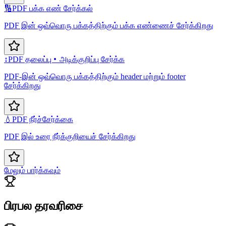
🔢
PDF பக்க எண் சேர்க்கல்
PDF இன் ஒவ்வொரு பக்கத்திற்கும் பக்க எண்ணைச் சேர்க்கிறது
↕️
PDF தலைப்பு・அடிக்குறிப்பு சேர்க்க
PDF-இன் ஒவ்வொரு பக்கத்திற்கும் header மற்றும் footer
சேர்க்கிறது
💧
PDF நீர்ச்சேர்க்கை
PDF இல் உரை நீர்க்குறியைச் சேர்க்கிறது
மேலும் பார்க்கவும்
பிரபல தரவரிசை