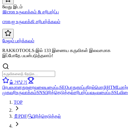
8வது இடம்
📅
cron உருவாக்கம் & சரிபார்ப்பு
cron-ஐ உருவாக்கி சரிபார்க்கவும்
மேலும் பார்க்கவும்
RAKKOTOOLS-இல் 133 இணைய கருவிகள் இலவசமாக
இப்போதே பயன்படுத்தலாம்!
즐겨찾기
பிரபலமானது
உரை
வலையமைப்பு
SEO
பாதுகாப்பு
நிரல்மொழி
HTML
மாற்
முகவரி
உருவாக்கம்
SNS
பிரித்தெடுத்தல்
சரிபார்ப்பு
வடிவமைப்பு
SSL
விள
TOP
📄
PDF
/
🔍
பிரித்தெடுத்தல்