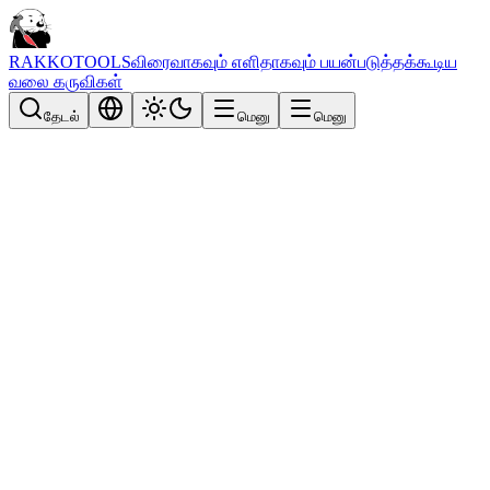
RAKKOTOOLS
விரைவாகவும் எளிதாகவும் பயன்படுத்தக்கூடிய
வலை கருவிகள்
தேடல்
மெனு
மெனு