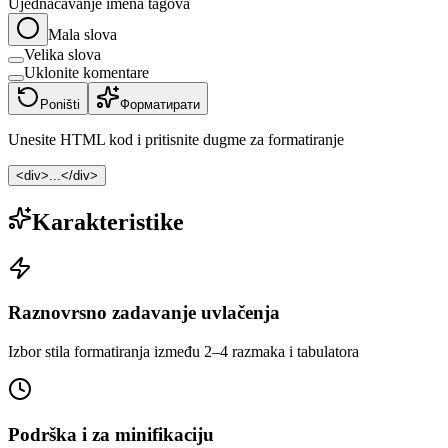
Ujednačavanje imena tagova
Mala slova
Velika slova
Uklonite komentare
Poništi
Форматирати
Unesite HTML kod i pritisnite dugme za formatiranje
<div>...</div>
Karakteristike
Raznovrsno zadavanje uvlačenja
Izbor stila formatiranja između 2–4 razmaka i tabulatora
Podrška i za minifikaciju