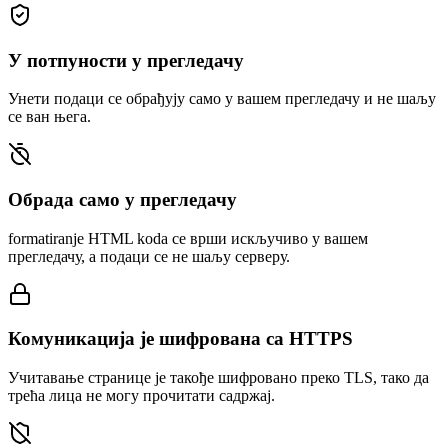
У потпуности у прегледачу
Унети подаци се обрађују само у вашем прегледачу и не шаљу
се ван њега.
Обрада само у прегледачу
formatiranje HTML koda се врши искључиво у вашем
прегледачу, а подаци се не шаљу серверу.
Комуникација је шифрована са HTTPS
Учитавање странице је такође шифровано преко TLS, тако да
трећа лица не могу прочитати садржај.