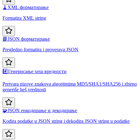
🧹
XML форматирање
Formatira XML string
📘
JSON форматирање
Pregledno formatira i proverava JSON
#️⃣
Генерисање хеш вредности
Pretvara nizove znakova algoritmima MD5/SHA1/SHA256 i zbirno
generiše heš vrednosti
🧩
JSON енкодирање и декодирање
Kodira podatke u JSON string i dekodira JSON string u podatke