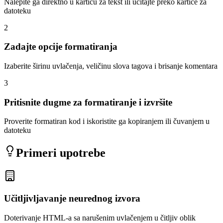
Nalepite ga direktno u karticu za tekst ili učitajte preko kartice za
datoteku
2
Zadajte opcije formatiranja
Izaberite širinu uvlačenja, veličinu slova tagova i brisanje komentara
3
Pritisnite dugme za formatiranje i izvršite
Proverite formatiran kod i iskoristite ga kopiranjem ili čuvanjem u
datoteku
Primeri upotrebe
Učitljivljavanje neurednog izvora
Doterivanje HTML-a sa narušenim uvlačenjem u čitljiv oblik