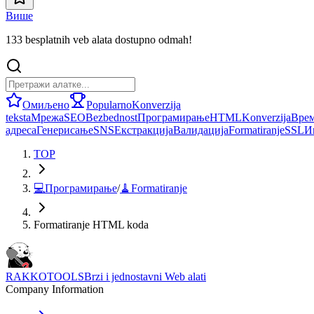
Више
133 besplatnih veb alata dostupno odmah!
Омиљено
Popularno
Konverzija
teksta
Мрежа
SEO
Bezbednost
Програмирање
HTML
Konverzija
Вре
адреса
Генерисање
SNS
Екстракција
Валидација
Formatiranje
SSL
И
TOP
💻
Програмирање
/
🧹
Formatiranje
Formatiranje HTML koda
RAKKOTOOLS
Brzi i jednostavni Web alati
Company Information