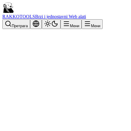
RAKKOTOOLS
Brzi i jednostavni Web alati
Претрага
Мени
Мени