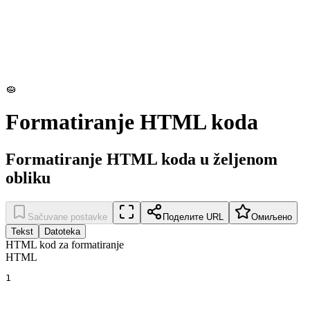
🧽
Formatiranje HTML koda
Formatiranje HTML koda u željenom
obliku
Sačuvane postavke
Поделите URL
Омиљено
Tekst
Datoteka
HTML kod za formatiranje
HTML
1