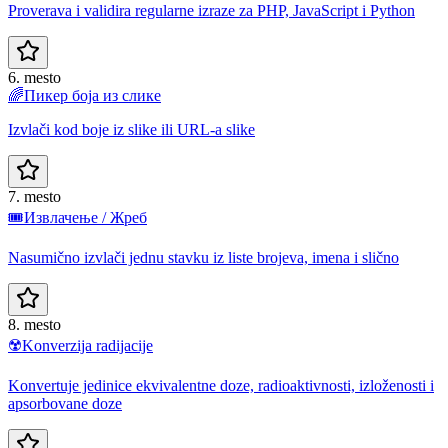
Proverava i validira regularne izraze za PHP, JavaScript i Python
6. mesto
🌈
Пикер боја из слике
Izvlači kod boje iz slike ili URL-a slike
7. mesto
🎟️
Извлачење / Жреб
Nasumično izvlači jednu stavku iz liste brojeva, imena i slično
8. mesto
☢️
Konverzija radijacije
Konvertuje jedinice ekvivalentne doze, radioaktivnosti, izloženosti i
apsorbovane doze