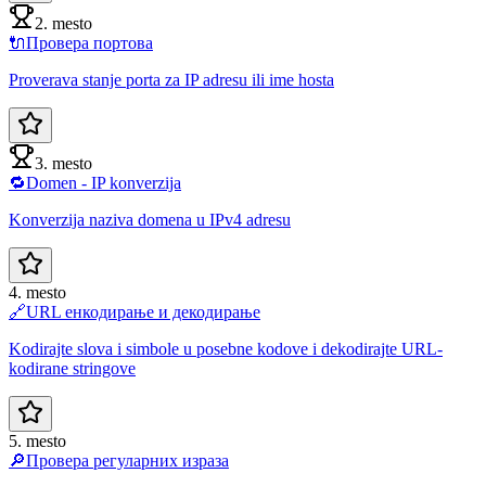
2. mesto
🔌
Провера портова
Proverava stanje porta za IP adresu ili ime hosta
3. mesto
🔁
Domen - IP konverzija
Konverzija naziva domena u IPv4 adresu
4. mesto
🔗
URL енкодирање и декодирање
Kodirajte slova i simbole u posebne kodove i dekodirajte URL-
kodirane stringove
5. mesto
🔎
Провера регуларних израза