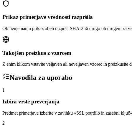
Prikaz primerjave vrednosti razpršila
Ob neujemanju prikaz obeh razpršil SHA-256 drugo ob drugem za vid
Takojšen preizkus z vzorcem
Z enim klikom vstavite veljaven ali neveljaven vzorec in preizkusite 
Navodila za uporabo
1
Izbira vrste preverjanja
Predmet primerjave izberite v zavihku »SSL potrdilo in zasebni ključ
2