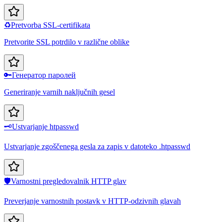
♻️
Pretvorba SSL-certifikata
Pretvorite SSL potrdilo v različne oblike
🔑
Генератор паролей
Generiranje varnih naključnih gesel
🗝️
Ustvarjanje htpasswd
Ustvarjanje zgoščenega gesla za zapis v datoteko .htpasswd
🛡️
Varnostni pregledovalnik HTTP glav
Preverjanje varnostnih postavk v HTTP-odzivnih glavah