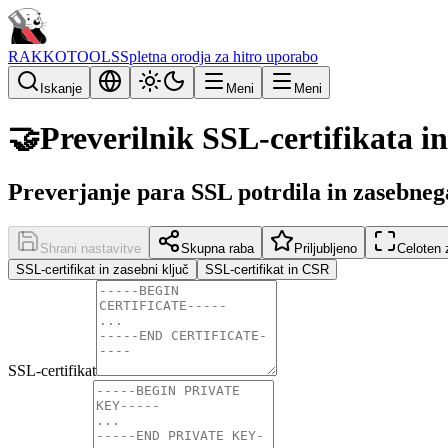
RAKKOTOOLS
Spletna orodja za hitro uporabo
Iskanje
Meni
Meni
🤝
Preverilnik SSL-certifikata i
Preverjanje para SSL potrdila in zasebneg
Shrani nastavitve
Skupna raba
Priljubljeno
Celoten 
SSL-certifikat in zasebni ključ
SSL-certifikat in CSR
SSL-certifikat