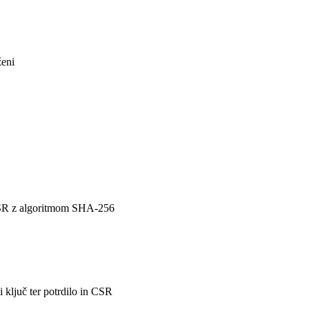
ženi
 CSR z algoritmom SHA-256
 ključ ter potrdilo in CSR