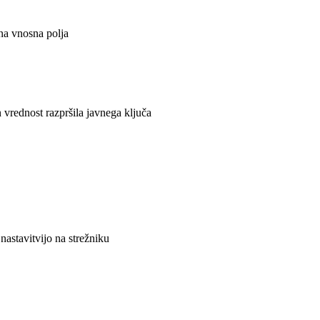
zna vnosna polja
 vrednost razpršila javnega ključa
astavitvijo na strežniku