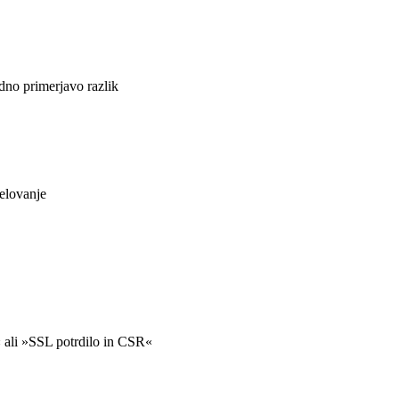
no primerjavo razlik
delovanje
« ali »SSL potrdilo in CSR«