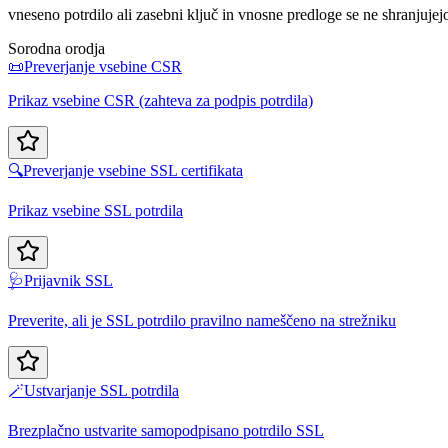
vneseno potrdilo ali zasebni ključ in vnosne predloge se ne shranjujej
Sorodna orodja
📜
Preverjanje vsebine CSR
Prikaz vsebine CSR (zahteva za podpis potrdila)
🔍
Preverjanje vsebine SSL certifikata
Prikaz vsebine SSL potrdila
🩺
Prijavnik SSL
Preverite, ali je SSL potrdilo pravilno nameščeno na strežniku
🪄
Ustvarjanje SSL potrdila
Brezplačno ustvarite samopodpisano potrdilo SSL