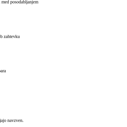
ek med posodabljanjem
 ob zahtevku
para
jajo navzven.