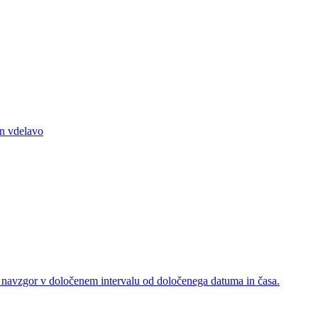
in vdelavo
je navzgor v določenem intervalu od določenega datuma in časa.