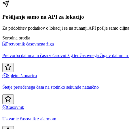
Pošiljanje samo na API za lokacijo
Za pridobitev podatkov o lokaciji se na zunanji API pošlje samo ciljna
Sorodna orodja
🗓️
Pretvornik časovnega žiga
Pretvorba datuma in časa v časovni žig ter časovnega žiga v datum in
⏱️
Spletni štoparica
Štetje pretečenega časa na stotinko sekunde natančno
⏲️
Časovnik
Ustvarite časovnik z alarmom