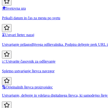
🌍
Svetovna ura
Prikaži datum in čas za mesta po svetu
⏳
Ustvari štetec nazaj
Ustvarjanje prilagodljivega odštevalnika. Podpira deljenje prek URL 
📈
Ustvarite časovnik za odštevanje
Spletno ustvarjanje števca navzgor
🔢
Originalnih števca proizvajalec
Ustvarjanje, deljenje in vdelava digitalnega števca, ki samodejno šte