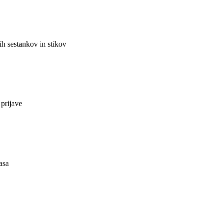
ih sestankov in stikov
prijave
asa