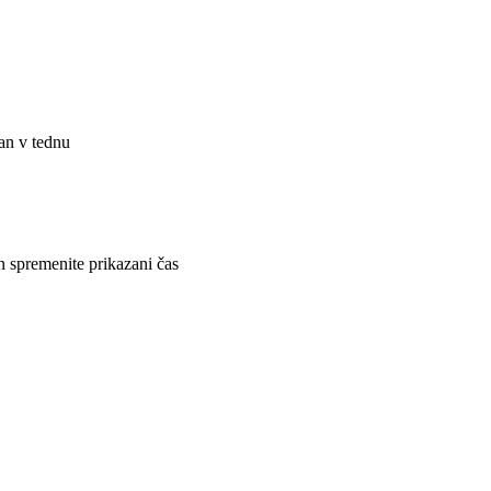
an v tednu
n spremenite prikazani čas