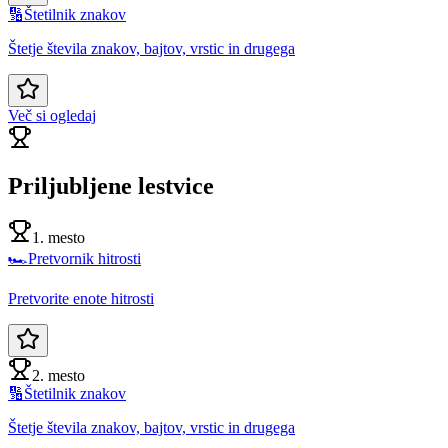
🔢
Štetilnik znakov
Štetje števila znakov, bajtov, vrstic in drugega
Več si ogledaj
Priljubljene lestvice
1. mesto
🏎️
Pretvornik hitrosti
Pretvorite enote hitrosti
2. mesto
🔢
Štetilnik znakov
Štetje števila znakov, bajtov, vrstic in drugega