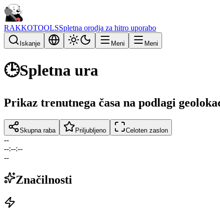
RAKKOTOOLS
Spletna orodja za hitro uporabo
Iskanje
Meni
Meni
🕒
Spletna ura
Prikaz trenutnega časa na podlagi geoloka
Skupna raba
Priljubljeno
Celoten zaslon
--
--
:
--
:
--
--
Značilnosti