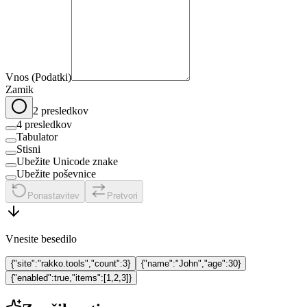
Vnos (Podatki)
Zamik
2 presledkov
4 presledkov
Tabulator
Stisni
Ubežite Unicode znake
Ubežite poševnice
Ponastavitev
Pretvori
Vnesite besedilo
{"site":"rakko.tools","count":3}
{"name":"John","age":30}
{"enabled":true,"items":[1,2,3]}