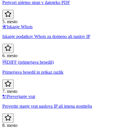
Pretvori spletno stran v datoteko PDF
5. mesto
📇
Iskanje Whois
Iskanje podatkov Whois za domeno ali naslov IP
6. mesto
🆚
DIFF (primerjava besedil)
Primerjava besedil in prikaz razlik
7. mesto
🔌
Preverjanje vrat
Preverite stanje vrat naslova IP ali imena gostitelja
8. mesto