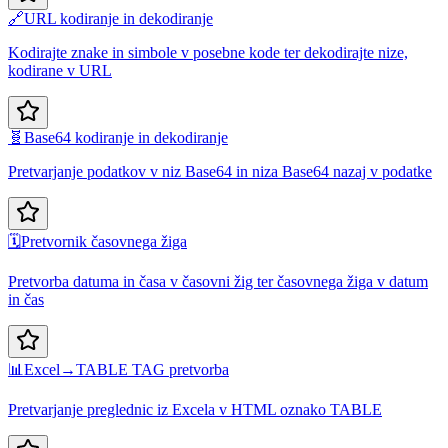
🔗
URL kodiranje in dekodiranje
Kodirajte znake in simbole v posebne kode ter dekodirajte nize,
kodirane v URL
🧬
Base64 kodiranje in dekodiranje
Pretvarjanje podatkov v niz Base64 in niza Base64 nazaj v podatke
🗓️
Pretvornik časovnega žiga
Pretvorba datuma in časa v časovni žig ter časovnega žiga v datum
in čas
📊
Excel→TABLE TAG pretvorba
Pretvarjanje preglednic iz Excela v HTML oznako TABLE