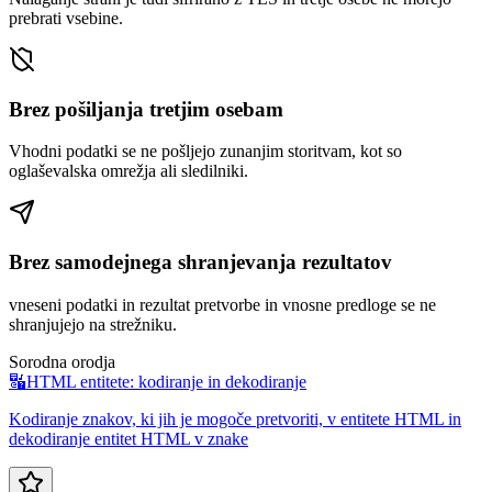
prebrati vsebine.
Brez pošiljanja tretjim osebam
Vhodni podatki se ne pošljejo zunanjim storitvam, kot so
oglaševalska omrežja ali sledilniki.
Brez samodejnega shranjevanja rezultatov
vneseni podatki in rezultat pretvorbe in vnosne predloge se ne
shranjujejo na strežniku.
Sorodna orodja
🔣
HTML entitete: kodiranje in dekodiranje
Kodiranje znakov, ki jih je mogoče pretvoriti, v entitete HTML in
dekodiranje entitet HTML v znake