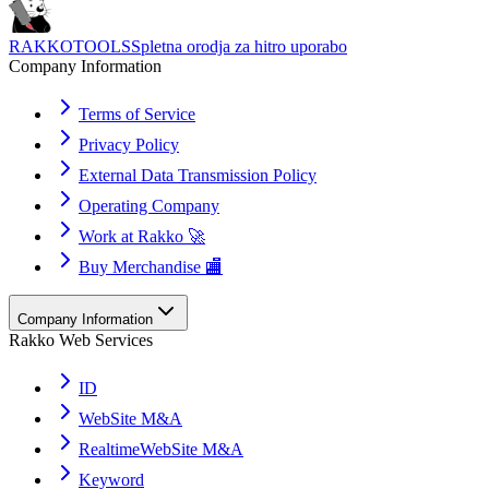
RAKKOTOOLS
Spletna orodja za hitro uporabo
Company Information
Terms of Service
Privacy Policy
External Data Transmission Policy
Operating Company
Work at Rakko 🚀
Buy Merchandise 🏬
Company Information
Rakko Web Services
ID
WebSite M&A
RealtimeWebSite M&A
Keyword