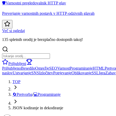
🛡️
Varnostni pregledovalnik HTTP glav
Preverjanje varnostnih postavk v HTTP-odzivnih glavah
Več si ogledaj
135 spletnih orodij je brezplačno dostopnih takoj!
Priljubljeni
Priljubljeno
Besedilo
Omrežje
SEO
Varnost
Programiranje
HTML
Pretvo
naslov
Ustvarjanje
SNS
Izločitev
Potrjevanje
Oblikovanje
SSL
Igra
Zabav
TOP
🔄
Pretvorba
/
💻
Programiranje
JSON kodiranje in dekodiranje