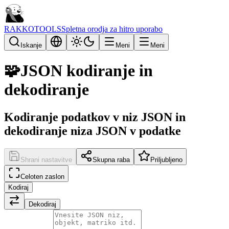
RAKKOTOOLS
Spletna orodja za hitro uporabo
Iskanje
Meni
Meni
🧩
JSON kodiranje in
dekodiranje
Kodiranje podatkov v niz JSON in
dekodiranje niza JSON v podatke
Shrani nastavitve
Skupna raba
Priljubljeno
Celoten zaslon
Kodiraj
Dekodiraj