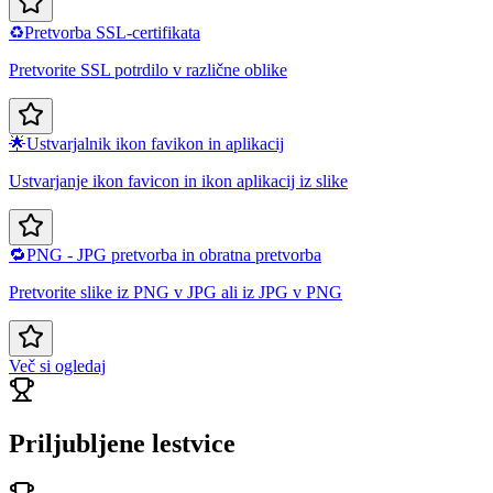
♻️
Pretvorba SSL-certifikata
Pretvorite SSL potrdilo v različne oblike
🌟
Ustvarjalnik ikon favikon in aplikacij
Ustvarjanje ikon favicon in ikon aplikacij iz slike
🔁
PNG - JPG pretvorba in obratna pretvorba
Pretvorite slike iz PNG v JPG ali iz JPG v PNG
Več si ogledaj
Priljubljene lestvice