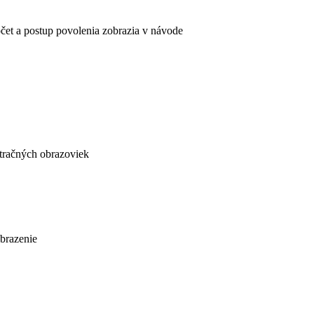
očet a postup povolenia zobrazia v návode
tračných obrazoviek
obrazenie