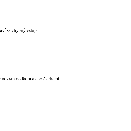
raví sa chybný vstup
né novým riadkom alebo čiarkami