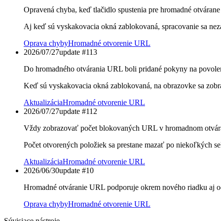
Opravená chyba, keď tlačidlo spustenia pre hromadné otváran
Aj keď sú vyskakovacia okná zablokovaná, spracovanie sa nezas
Oprava chyby
Hromadné otvorenie URL
2026/07/27
update #
113
Do hromadného otvárania URL boli pridané pokyny na povole
Keď sú vyskakovacia okná zablokovaná, na obrazovke sa zobraz
Aktualizácia
Hromadné otvorenie URL
2026/07/27
update #
112
Vždy zobrazovať počet blokovaných URL v hromadnom otvára
Počet otvorených položiek sa prestane mazať po niekoľkých se
Aktualizácia
Hromadné otvorenie URL
2026/06/30
update #
10
Hromadné otváranie URL podporuje okrem nového riadku aj od
Oprava chyby
Hromadné otvorenie URL
Súvisiace nástroje