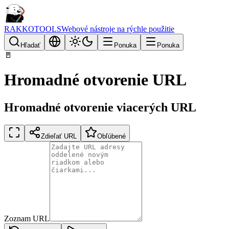
RAKKOTOOLS
Webové nástroje na rýchle použitie
Hľadať
Ponuka
Ponuka
🚪
Hromadné otvorenie URL
Hromadné otvorenie viacerých URL
Zdieľať URL
Obľúbené
Zoznam URL