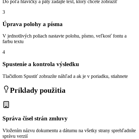
Do poľa hlavičky a päty zadajte text, ktorý chcete zobraziť
3
Úprava polohy a písma
V jednotlivých poliach nastavte polohu, písmo, veľkosť fontu a
farbu textu
4
Spustenie a kontrola výsledku
Tlačidlom Spustiť zobrazíte náhľad a ak je v poriadku, stiahnete
Príklady použitia
Správa čísel strán zmluvy
Vložením názvu dokumentu a dátumu na všetky strany sprehľadníte
správu verzií