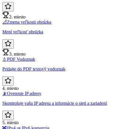
2. miesto
📐
Zmena veľkosti obrázka
Mení veľkosť obrázka
3. miesto
💧
PDF Vodoznak
Pridajte do PDF textový vodoznak
4. miesto
📡
Overenie IP adresy
Skontroluje vašu IP adresu a informácie o sieti a zariadení
5. miesto
🔀
IPv4 ⇒ IPv6 konverzia