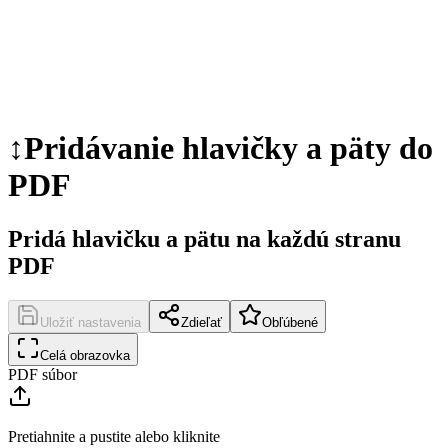
↕️
Pridávanie hlavičky a päty do
PDF
Pridá hlavičku a pätu na každú stranu
PDF
Uložiť nastavenia
Zdieľať
Obľúbené
Celá obrazovka
PDF súbor
Pretiahnite a pustite alebo kliknite