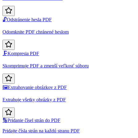
🔓
Odstránenie hesla PDF
Odomknite PDF chránené heslom
🗜️
Kompresia PDF
Skomprimuje PDF a zmenší veľkosť súboru
🖼️
Extrahovanie obrázkov z PDF
Extrahuje všetky obrázky z PDF
🔢
Pridanie čísel strán do PDF
Pridajte čísla strán na každú stranu PDF