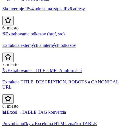
Skonvertuje IPv4 adresu na zápis IPv6 adresy
6. miesto
⛓️
Extrahovanie odkazov (href, src)
Extrakcia externých a interných odkazov
7. miesto
🏷️
Extrahovanie TITLE a META informácií
Extrakcia TITLE, DESCRIPTION, ROBOTS a CANONICAL
URL
8. miesto
📊
Excel→TABLE TAG konverzia
Prevod tabuľky z Excelu na HTML značku TABLE