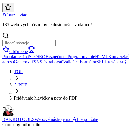
Zobraziť viac
135 webových nástrojov je dostupných zadarmo!
Obľúbené
Populárne
Text
Sieť
SEO
Bezpečnosť
Programovanie
HTML
Konverzia
adresa
Generovať
SNS
Extrahovať
Validácia
Formátor
SSL
Hra
zábavný
TOP
📄
PDF
Pridávanie hlavičky a päty do PDF
RAKKOTOOLS
Webové nástroje na rýchle použitie
Company Information