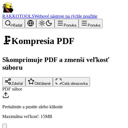
RAKKOTOOLS
Webové nástroje na rýchle použitie
Hľadať
Ponuka
Ponuka
🗜️
Kompresia PDF
Skomprimuje PDF a zmenší veľkosť
súboru
Zdieľať
Obľúbené
Celá obrazovka
PDF súbor
Pretiahnite a pustite alebo kliknite
Maximálna veľkosť: 15MB