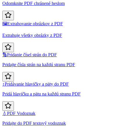
Odomknite PDF chránené heslom
🖼️
Extrahovanie obrázkov z PDF
Extrahuje všetky obrázky z PDF
🔢
Pridanie čísel strán do PDF
Pridajte čísla strán na každú stranu PDF
↕️
Pridávanie hlavičky a päty do PDF
Pridá hlavičku a pätu na každú stranu PDF
💧
PDF Vodoznak
Pridajte do PDF textový vodoznak