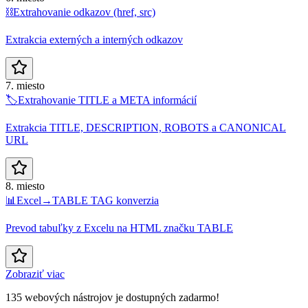
⛓️
Extrahovanie odkazov (href, src)
Extrakcia externých a interných odkazov
7. miesto
🏷️
Extrahovanie TITLE a META informácií
Extrakcia TITLE, DESCRIPTION, ROBOTS a CANONICAL
URL
8. miesto
📊
Excel→TABLE TAG konverzia
Prevod tabuľky z Excelu na HTML značku TABLE
Zobraziť viac
135 webových nástrojov je dostupných zadarmo!