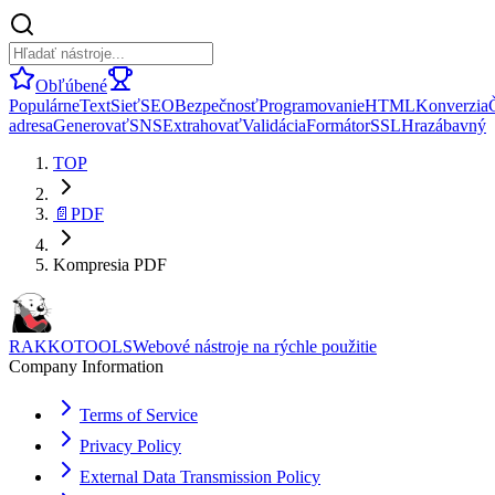
Obľúbené
Populárne
Text
Sieť
SEO
Bezpečnosť
Programovanie
HTML
Konverzia
adresa
Generovať
SNS
Extrahovať
Validácia
Formátor
SSL
Hra
zábavný
TOP
📄
PDF
Kompresia PDF
RAKKOTOOLS
Webové nástroje na rýchle použitie
Company Information
Terms of Service
Privacy Policy
External Data Transmission Policy