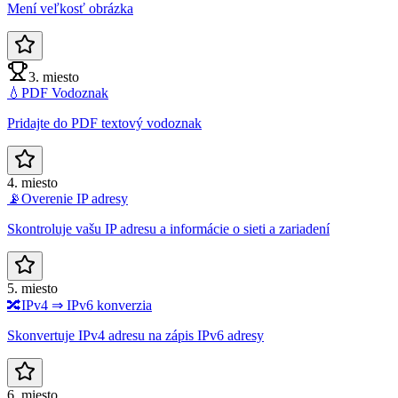
Mení veľkosť obrázka
3. miesto
💧
PDF Vodoznak
Pridajte do PDF textový vodoznak
4. miesto
📡
Overenie IP adresy
Skontroluje vašu IP adresu a informácie o sieti a zariadení
5. miesto
🔀
IPv4 ⇒ IPv6 konverzia
Skonvertuje IPv4 adresu na zápis IPv6 adresy
6. miesto