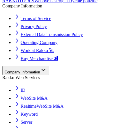
RAKKOTOOLS
Webové nástroje na rýchle použitie
Company Information
Terms of Service
Privacy Policy
External Data Transmission Policy
Operating Company
Work at Rakko 🚀
Buy Merchandise 🏬
Company Information
Rakko Web Services
ID
WebSite M&A
RealtimeWebSite M&A
Keyword
Server