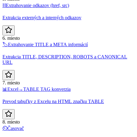
⛓️
Extrahovanie odkazov (href, src)
Extrakcia externých a interných odkazov
6. miesto
🏷️
Extrahovanie TITLE a META informácií
Extrakcia TITLE, DESCRIPTION, ROBOTS a CANONICAL
URL
7. miesto
📊
Excel→TABLE TAG konverzia
Prevod tabuľky z Excelu na HTML značku TABLE
8. miesto
⏲️
Časovač