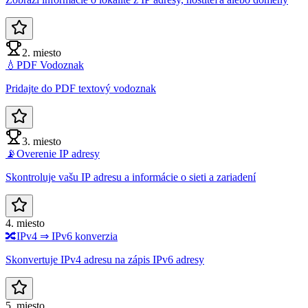
2. miesto
💧
PDF Vodoznak
Pridajte do PDF textový vodoznak
3. miesto
📡
Overenie IP adresy
Skontroluje vašu IP adresu a informácie o sieti a zariadení
4. miesto
🔀
IPv4 ⇒ IPv6 konverzia
Skonvertuje IPv4 adresu na zápis IPv6 adresy
5. miesto