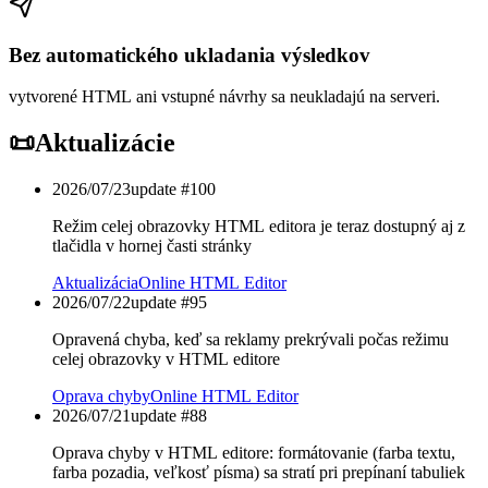
Bez automatického ukladania výsledkov
vytvorené HTML ani vstupné návrhy sa neukladajú na serveri.
📜
Aktualizácie
2026/07/23
update #
100
Režim celej obrazovky HTML editora je teraz dostupný aj z
tlačidla v hornej časti stránky
Aktualizácia
Online HTML Editor
2026/07/22
update #
95
Opravená chyba, keď sa reklamy prekrývali počas režimu
celej obrazovky v HTML editore
Oprava chyby
Online HTML Editor
2026/07/21
update #
88
Oprava chyby v HTML editore: formátovanie (farba textu,
farba pozadia, veľkosť písma) sa stratí pri prepínaní tabuliek