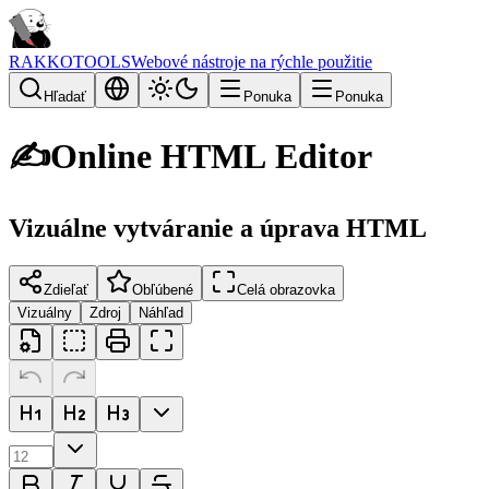
RAKKOTOOLS
Webové nástroje na rýchle použitie
Hľadať
Ponuka
Ponuka
✍️
Online HTML Editor
Vizuálne vytváranie a úprava HTML
Zdieľať
Obľúbené
Celá obrazovka
Vizuálny
Zdroj
Náhľad