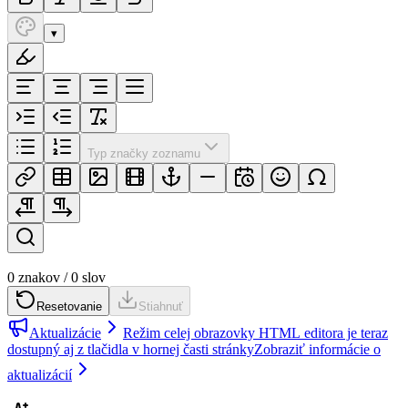
▾
Typ značky zoznamu
0 znakov / 0 slov
Resetovanie
Stiahnuť
Aktualizácie
Režim celej obrazovky HTML editora je teraz
dostupný aj z tlačidla v hornej časti stránky
Zobraziť informácie o
aktualizácií