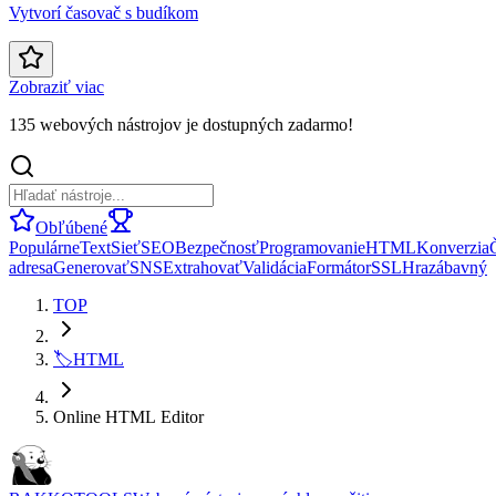
Vytvorí časovač s budíkom
Zobraziť viac
135 webových nástrojov je dostupných zadarmo!
Obľúbené
Populárne
Text
Sieť
SEO
Bezpečnosť
Programovanie
HTML
Konverzia
adresa
Generovať
SNS
Extrahovať
Validácia
Formátor
SSL
Hra
zábavný
TOP
🏷️
HTML
Online HTML Editor