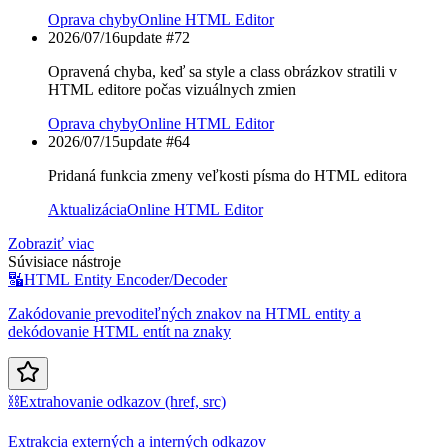
Oprava chyby
Online HTML Editor
2026/07/16
update #
72
Opravená chyba, keď sa style a class obrázkov stratili v
HTML editore počas vizuálnych zmien
Oprava chyby
Online HTML Editor
2026/07/15
update #
64
Pridaná funkcia zmeny veľkosti písma do HTML editora
Aktualizácia
Online HTML Editor
Zobraziť viac
Súvisiace nástroje
🔣
HTML Entity Encoder/Decoder
Zakódovanie prevoditeľných znakov na HTML entity a
dekódovanie HTML entít na znaky
⛓️
Extrahovanie odkazov (href, src)
Extrakcia externých a interných odkazov