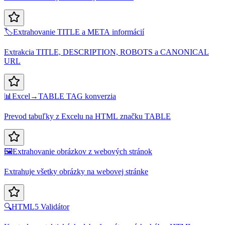
🏷️
Extrahovanie TITLE a META informácií
Extrakcia TITLE, DESCRIPTION, ROBOTS a CANONICAL
URL
📊
Excel→TABLE TAG konverzia
Prevod tabuľky z Excelu na HTML značku TABLE
🖼️
Extrahovanie obrázkov z webových stránok
Extrahuje všetky obrázky na webovej stránke
🔍
HTML5 Validátor