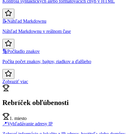
Kontrola syntaktických alebo formátovacích chýb v HTML
📝
Náhľad Markdownu
Náhľad Markdownu v reálnom čase
🔢
Počítadlo znakov
Počíta počet znakov, bajtov, riadkov a ďalšieho
Zobraziť viac
Rebríček obľúbenosti
1. miesto
📍
Vyhľadávanie adresy IP
Zobrazí informácie o lokalite z IP adresy, hostiteľa alebo domény