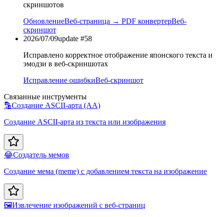
скриншотов
Обновление
Веб-страница → PDF конвертер
Веб-
скриншот
2026/07/09
update #
58
Исправлено корректное отображение японского текста и
эмодзи в веб-скриншотах
Исправление ошибки
Веб-скриншот
Связанные инструменты
🔡
Создание ASCII-арта (AA)
Создание ASCII-арта из текста или изображения
😂
Создатель мемов
Создание мема (meme) с добавлением текста на изображение
🖼️
Извлечение изображений с веб-страниц