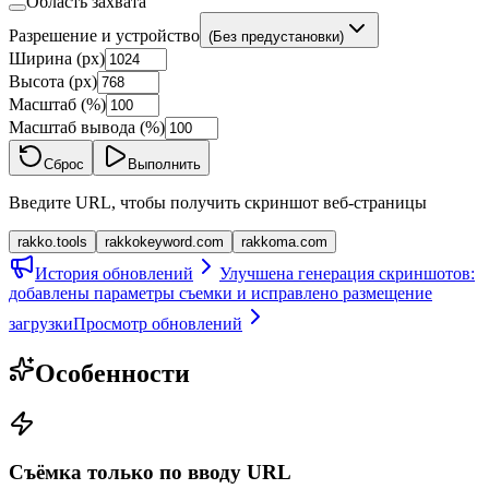
Область захвата
Разрешение и устройство
(Без предустановки)
Ширина (px)
Высота (px)
Масштаб (%)
Масштаб вывода (%)
Сброс
Выполнить
Введите URL, чтобы получить скриншот веб-страницы
rakko.tools
rakkokeyword.com
rakkoma.com
История обновлений
Улучшена генерация скриншотов:
добавлены параметры съемки и исправлено размещение
загрузки
Просмотр обновлений
Особенности
Съёмка только по вводу URL