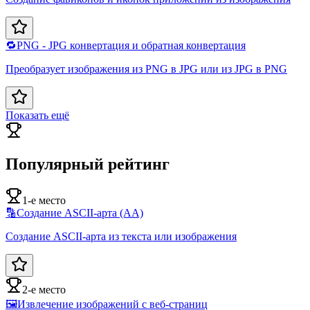
🔁
PNG - JPG конвертация и обратная конвертация
Преобразует изображения из PNG в JPG или из JPG в PNG
Показать ещё
Популярный рейтинг
1-е место
🔡
Создание ASCII-арта (AA)
Создание ASCII-арта из текста или изображения
2-е место
🖼️
Извлечение изображений с веб-страниц