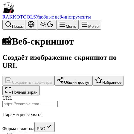
RAKKOTOOLS
Удобные веб-инструменты
Поиск
Меню
Меню
📸
Веб-скриншот
Создаёт изображение-скриншот по
URL
Сохранить параметры
Общий доступ
Избранное
Полный экран
URL
Параметры захвата
Формат вывода
PNG