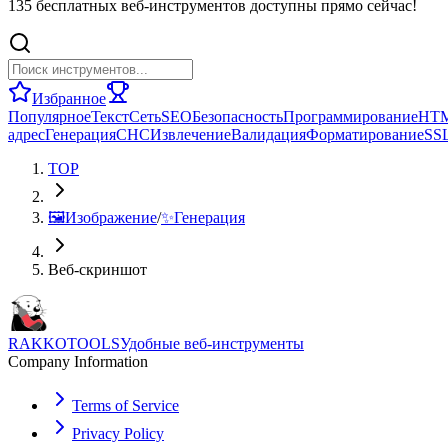
135 бесплатных веб-инструментов доступны прямо сейчас!
Избранное
Популярное
Текст
Сеть
SEO
Безопасность
Программирование
HT
адрес
Генерация
СНС
Извлечение
Валидация
Форматирование
SS
TOP
🖼️
Изображение
/
✨
Генерация
Веб-скриншот
RAKKOTOOLS
Удобные веб-инструменты
Company Information
Terms of Service
Privacy Policy