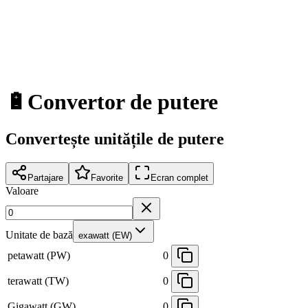
🔋
Convertor de putere
Convertește unitățile de putere
Partajare
Favorite
Ecran complet
Valoare
Unitate de bază
exawatt (EW)
petawatt (PW)
0
terawatt (TW)
0
Gigawatt (GW)
0