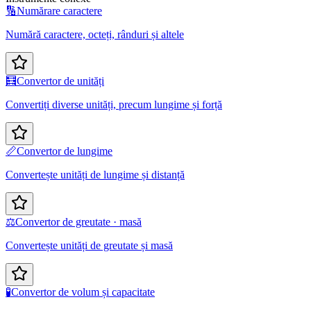
🔢
Numărare caractere
Numără caractere, octeți, rânduri și altele
🧮
Convertor de unități
Convertiți diverse unități, precum lungime și forță
📏
Convertor de lungime
Convertește unități de lungime și distanță
⚖️
Convertor de greutate · masă
Convertește unități de greutate și masă
🧪
Convertor de volum și capacitate