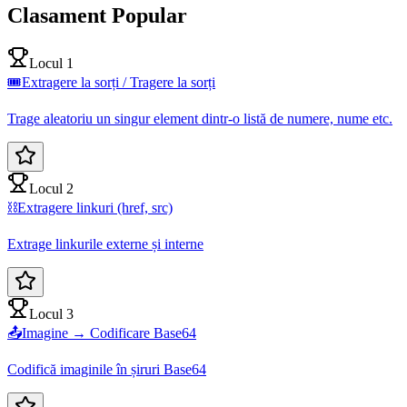
Clasament Popular
Locul 1
🎟️
Extragere la sorți / Tragere la sorți
Trage aleatoriu un singur element dintr-o listă de numere, nume etc.
Locul 2
⛓️
Extragere linkuri (href, src)
Extrage linkurile externe și interne
Locul 3
📤
Imagine → Codificare Base64
Codifică imaginile în șiruri Base64