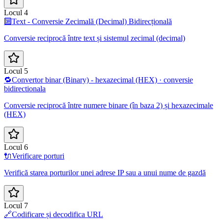
Locul 4
🔟
Text - Conversie Zecimală (Decimal) Bidirecțională
Conversie reciprocă între text și sistemul zecimal (decimal)
Locul 5
🔁
Convertor binar (Binary) - hexazecimal (HEX) · conversie
bidirectionala
Conversie reciprocă între numere binare (în baza 2) și hexazecimale
(HEX)
Locul 6
🔌
Verificare porturi
Verifică starea porturilor unei adrese IP sau a unui nume de gazdă
Locul 7
🔗
Codificare și decodifica URL