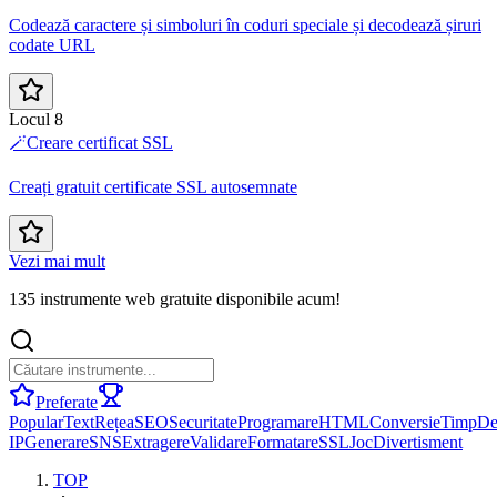
Codează caractere și simboluri în coduri speciale și decodează șiruri
codate URL
Locul 8
🪄
Creare certificat SSL
Creați gratuit certificate SSL autosemnate
Vezi mai mult
135 instrumente web gratuite disponibile acum!
Preferate
Popular
Text
Rețea
SEO
Securitate
Programare
HTML
Conversie
Timp
De
IP
Generare
SNS
Extragere
Validare
Formatare
SSL
Joc
Divertisment
TOP