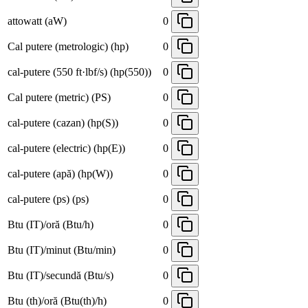
attowatt (aW)
0
Cal putere (metrologic) (hp)
0
cal-putere (550 ft·lbf/s) (hp(550))
0
Cal putere (metric) (PS)
0
cal-putere (cazan) (hp(S))
0
cal-putere (electric) (hp(E))
0
cal-putere (apă) (hp(W))
0
cal-putere (ps) (ps)
0
Btu (IT)/oră (Btu/h)
0
Btu (IT)/minut (Btu/min)
0
Btu (IT)/secundă (Btu/s)
0
Btu (th)/oră (Btu(th)/h)
0