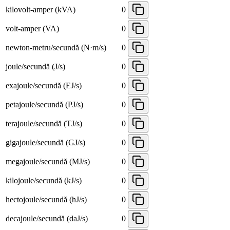
kilovolt-amper (kVA)
0
volt-amper (VA)
0
newton-metru/secundă (N·m/s)
0
joule/secundă (J/s)
0
exajoule/secundă (EJ/s)
0
petajoule/secundă (PJ/s)
0
terajoule/secundă (TJ/s)
0
gigajoule/secundă (GJ/s)
0
megajoule/secundă (MJ/s)
0
kilojoule/secundă (kJ/s)
0
hectojoule/secundă (hJ/s)
0
decajoule/secundă (daJ/s)
0