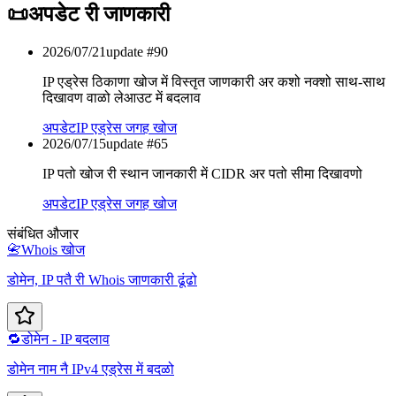
📜
अपडेट री जाणकारी
2026/07/21
update #
90
IP एड्रेस ठिकाणा खोज में विस्तृत जाणकारी अर कशो नक्शो साथ-साथ
दिखावण वाळो लेआउट में बदलाव
अपडेट
IP एड्रेस जगह खोज
2026/07/15
update #
65
IP पतो खोज री स्थान जानकारी में CIDR अर पतो सीमा दिखावणो
अपडेट
IP एड्रेस जगह खोज
संबंधित औजार
📇
Whois खोज
डोमेन, IP पतै री Whois जाणकारी ढूंढो
🔁
डोमेन - IP बदलाव
डोमेन नाम नै IPv4 एड्रेस में बदळो