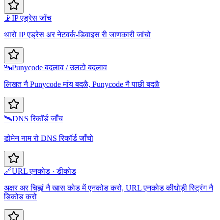
📡
IP एड्रेस जाँच
थारो IP एड्रेस अर नेटवर्क-डिवाइस री जाणकारी जांचो
🔤
Punycode बदलाव / उलटो बदलाव
लिखत नै Punycode मांय बदळै, Punycode नै पाछी बदळै
🛰️
DNS रिकॉर्ड जाँच
डोमेन नाम रो DNS रिकॉर्ड जाँचो
🔗
URL एनकोड · डीकोड
अक्षर अर चिह्नां नै खास कोड में एनकोड करो, URL एनकोड कीधोड़ी स्ट्रिंग नै
डिकोड करो