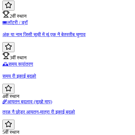
2वीं स्थान
🎟️
लॉटरी / ड्रॉ
अंक या नाम जिसी सूची में सूं एक नै बेतरतीब चुणाव
3वीं स्थान
🕰️
समय रूपांतरण
समय री इकाई बदळो
4वीं स्थान
🌾
आयतन बदलाव (सूखो माप)
तरळ नै छोड़र आयतन-मात्रा री इकाई बदळो
5वीं स्थान