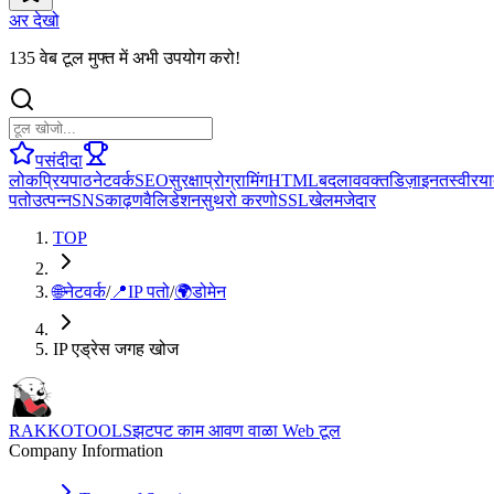
अर देखो
135 वेब टूल मुफ्त में अभी उपयोग करो!
पसंदीदा
लोकप्रिय
पाठ
नेटवर्क
SEO
सुरक्षा
प्रोग्रामिंग
HTML
बदलाव
वक्त
डिज़ाइन
तस्वीर
या
पतो
उत्पन्न
SNS
काढ़ण
वैलिडेशन
सुथरो करणो
SSL
खेल
मजेदार
TOP
🌐
नेटवर्क
/
📍
IP पतो
/
🌍
डोमेन
IP एड्रेस जगह खोज
RAKKOTOOLS
झटपट काम आवण वाळा Web टूल
Company Information