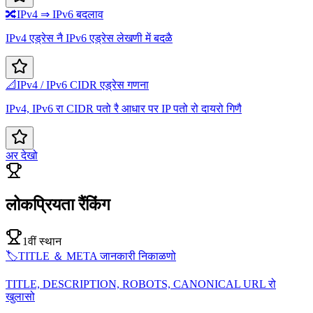
🔀
IPv4 ⇒ IPv6 बदलाव
IPv4 एड्रेस नै IPv6 एड्रेस लेखणी में बदळै
📐
IPv4 / IPv6 CIDR एड्रेस गणना
IPv4, IPv6 रा CIDR पतो रै आधार पर IP पतो रो दायरो गिणै
अर देखो
लोकप्रियता रैंकिंग
1वीं स्थान
🏷️
TITLE ＆ META जानकारी निकाळणो
TITLE, DESCRIPTION, ROBOTS, CANONICAL URL रो
खुलासो