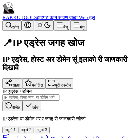
RAKKOTOOLS
झटपट काम आवण वाळा Web टूल
खोज
मेनू
मेनू
📍
IP एड्रेस जगह खोज
IP एड्रेस, होस्ट अर डोमेन सूं इलाको री जाणकारी
दिखावै
साझा
पसंदीदा
पूरी स्क्रीन
IP एड्रेस / डोमेन
रीसेट
जाँच
IP एड्रेस या डोमेन भर'र जगह री जानकारी खोजो
नमूनो 1
नमूनो 2
नमूनो 3