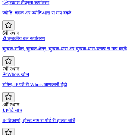
💡
प्रकाश तीव्रता रूपांतरण
ज्योति, चमक अर ज्योति-धारा रा माप बदळै
6वीं स्थान
🧲
चुम्बकीय बल रूपांतरण
चुम्बक-शक्ति, चुम्बक-क्षेत्र, चुम्बक-धारा अर चुम्बक-धारा-घनत्व रा माप बदळै
7वीं स्थान
📇
Whois खोज
डोमेन, IP पतै री Whois जाणकारी ढूंढो
8वीं स्थान
🔌
पोर्ट जांच
IP ठिकाणो, होस्ट नाम रा पोर्ट री हालत जांचै