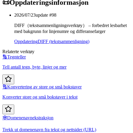
📜
Oppdateringsinformasjon
2026/07/23
update #
98
DIFF（tekstsammenligningsverktøy） – forbedret lesbarhet
med bakgrunn for linjenumre og differansefarger
Oppdatering
DIFF (tekstsammenligning)
Relaterte verktøy
🔢
Tegnteller
Tell antall tegn, byte, linjer og mer
🔠
Konvertering av store og små bokstaver
Konverter store og små bokstaver i tekst
🕸️
Domenenavnekstraksjon
Trekk ut domenenavn fra tekst og nettsider (URL)