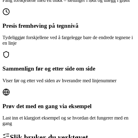
Fang forskjellene med ett blikk – slettinger i rødt og tillegg i grønt
Presis fremheving på tegnnivå
Tydeliggjør forskjellene ved å fargelegge bare de endrede tegnene i
en linje
Sammenlign før og etter side om side
Viser før og etter ved siden av hverandre med linjenummer
Prøv det med en gang via eksempel
Last inn et klargjort eksempel og se hvordan det fungerer med en
gang
Slik bruker du verktøyet