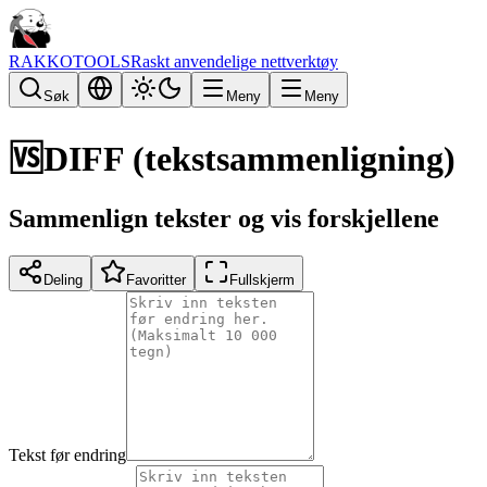
RAKKOTOOLS
Raskt anvendelige nettverktøy
Søk
Meny
Meny
🆚
DIFF (tekstsammenligning)
Sammenlign tekster og vis forskjellene
Deling
Favoritter
Fullskjerm
Tekst før endring