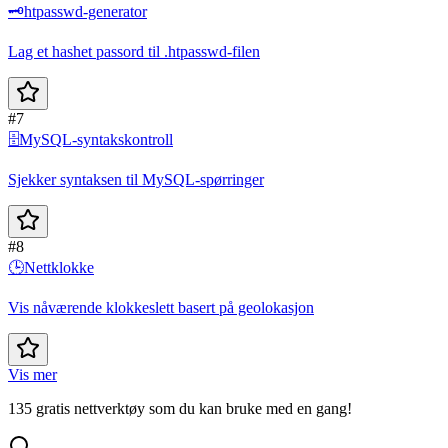
🗝️
htpasswd-generator
Lag et hashet passord til .htpasswd-filen
#7
🗄️
MySQL-syntakskontroll
Sjekker syntaksen til MySQL-spørringer
#8
🕒
Nettklokke
Vis nåværende klokkeslett basert på geolokasjon
Vis mer
135 gratis nettverktøy som du kan bruke med en gang!