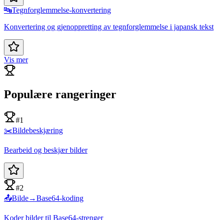
🔤
Tegnforglemmelse-konvertering
Konvertering og gjenoppretting av tegnforglemmelse i japansk tekst
Vis mer
Populære rangeringer
#1
✂️
Bildebeskjæring
Bearbeid og beskjær bilder
#2
📤
Bilde→Base64-koding
Koder bilder til Base64-strenger