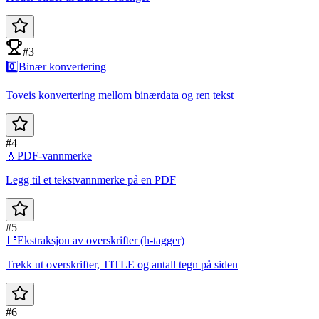
#3
0️⃣
Binær konvertering
Toveis konvertering mellom binærdata og ren tekst
#4
💧
PDF-vannmerke
Legg til et tekstvannmerke på en PDF
#5
📑
Ekstraksjon av overskrifter (h-tagger)
Trekk ut overskrifter, TITLE og antall tegn på siden
#6