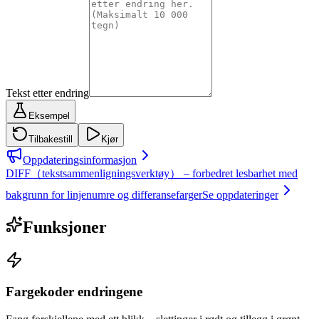
Tekst etter endring
Eksempel
Tilbakestill
Kjør
Oppdateringsinformasjon
DIFF（tekstsammenligningsverktøy） – forbedret lesbarhet med
bakgrunn for linjenumre og differansefarger
Se oppdateringer
Funksjoner
Fargekoder endringene