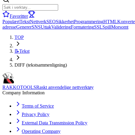
Favoritter
Populært
Tekst
Nettverk
SEO
Sikkerhet
Programmering
HTML
Konverte
adresse
Generer
SNS
Uttak
Validering
Formatering
SSL
Spill
Morsomt
TOP
📝
Tekst
DIFF (tekstsammenligning)
RAKKOTOOLS
Raskt anvendelige nettverktøy
Company Information
Terms of Service
Privacy Policy
External Data Transmission Policy
Operating Company