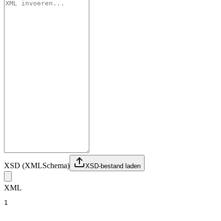
XSD (XMLSchema)
XSD-bestand laden
XML
1