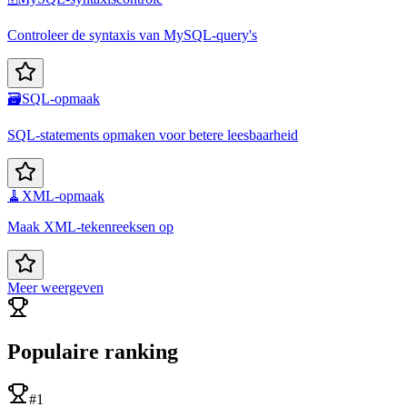
Controleer de syntaxis van MySQL-query's
🗃️
SQL-opmaak
SQL-statements opmaken voor betere leesbaarheid
🧹
XML-opmaak
Maak XML-tekenreeksen op
Meer weergeven
Populaire ranking
#1