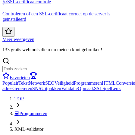
🩺
SSL-certificaatcontrole
Controleren of een SSL-certificaat correct op de server is
geïnstalleerd
Meer weergeven
133 gratis webtools die u nu meteen kunt gebruiken!
Favorieten
Populair
Tekst
Netwerk
SEO
Veiligheid
Programmeren
HTML
Conversie
adres
Genereren
SNS
Uitpakken
Validatie
Opmaak
SSL
Spel
Leuk
TOP
💻
Programmeren
XML-validator