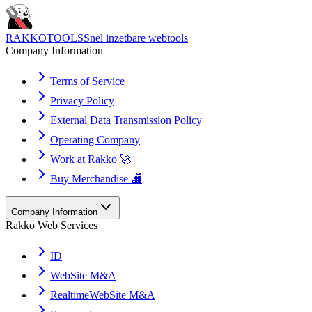
RAKKOTOOLS
Snel inzetbare webtools
Company Information
Terms of Service
Privacy Policy
External Data Transmission Policy
Operating Company
Work at Rakko 🚀
Buy Merchandise 🏬
Company Information
Rakko Web Services
ID
WebSite M&A
RealtimeWebSite M&A