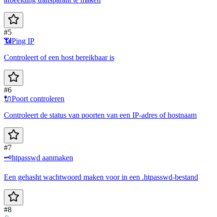
#5
📶
Ping IP
Controleert of een host bereikbaar is
#6
🔌
Poort controleren
Controleert de status van poorten van een IP-adres of hostnaam
#7
🗝️
htpasswd aanmaken
Een gehasht wachtwoord maken voor in een .htpasswd-bestand
#8