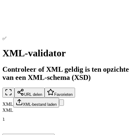
✅
XML-validator
Controleer of XML geldig is ten opzichte
van een XML-schema (XSD)
URL delen
Favorieten
XML
XML-bestand laden
XML
1