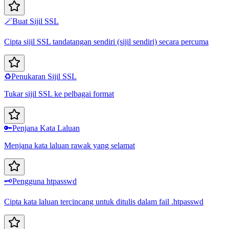
🪄
Buat Sijil SSL
Cipta sijil SSL tandatangan sendiri (sijil sendiri) secara percuma
♻️
Penukaran Sijil SSL
Tukar sijil SSL ke pelbagai format
🔑
Penjana Kata Laluan
Menjana kata laluan rawak yang selamat
🗝️
Pengguna htpasswd
Cipta kata laluan tercincang untuk ditulis dalam fail .htpasswd