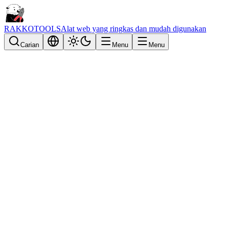
RAKKOTOOLS
Alat web yang ringkas dan mudah digunakan
Carian
Menu
Menu