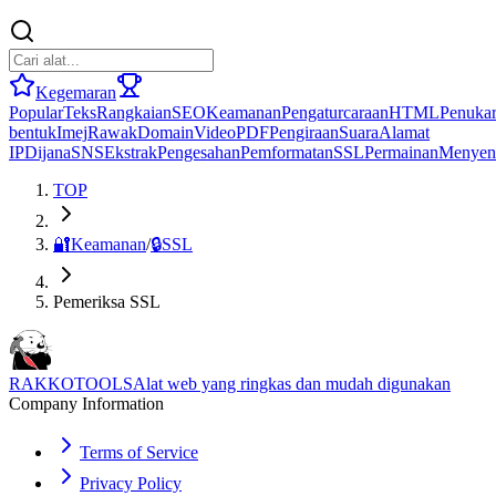
Kegemaran
Popular
Teks
Rangkaian
SEO
Keamanan
Pengaturcaraan
HTML
Penuka
bentuk
Imej
Rawak
Domain
Video
PDF
Pengiraan
Suara
Alamat
IP
Dijana
SNS
Ekstrak
Pengesahan
Pemformatan
SSL
Permainan
Menyen
TOP
🔐
Keamanan
/
🔒
SSL
Pemeriksa SSL
RAKKOTOOLS
Alat web yang ringkas dan mudah digunakan
Company Information
Terms of Service
Privacy Policy