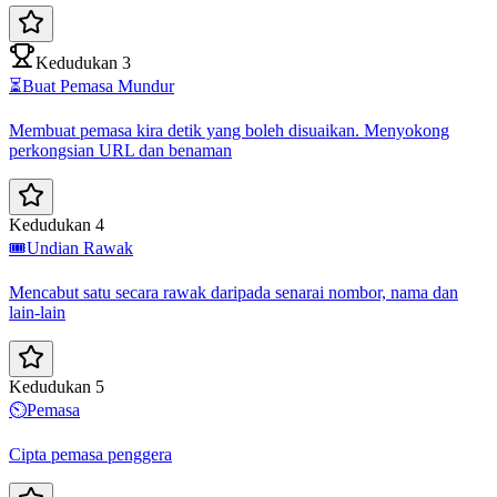
Kedudukan 3
⏳
Buat Pemasa Mundur
Membuat pemasa kira detik yang boleh disuaikan. Menyokong
perkongsian URL dan benaman
Kedudukan 4
🎟️
Undian Rawak
Mencabut satu secara rawak daripada senarai nombor, nama dan
lain-lain
Kedudukan 5
⏲️
Pemasa
Cipta pemasa penggera