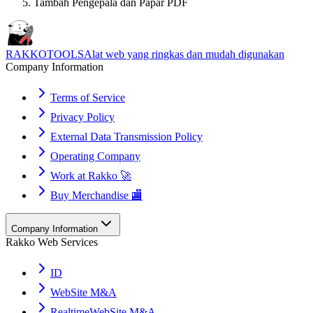
Tambah Pengepala dan Papar PDF
RAKKOTOOLS
Alat web yang ringkas dan mudah digunakan
Company Information
Terms of Service
Privacy Policy
External Data Transmission Policy
Operating Company
Work at Rakko 🚀
Buy Merchandise 🏬
Company Information
Rakko Web Services
ID
WebSite M&A
RealtimeWebSite M&A