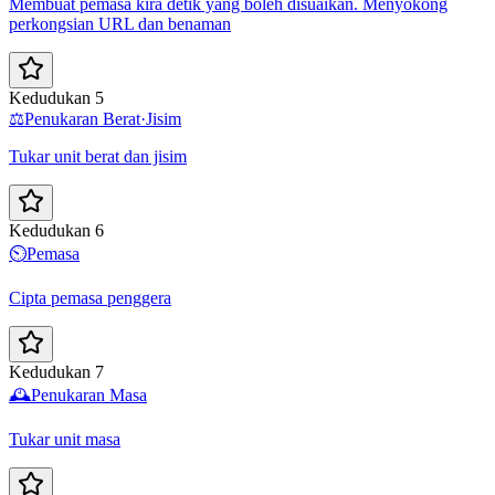
Membuat pemasa kira detik yang boleh disuaikan. Menyokong
perkongsian URL dan benaman
Kedudukan 5
⚖️
Penukaran Berat·Jisim
Tukar unit berat dan jisim
Kedudukan 6
⏲️
Pemasa
Cipta pemasa penggera
Kedudukan 7
🕰️
Penukaran Masa
Tukar unit masa