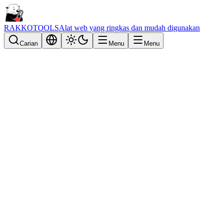
RAKKOTOOLS
Alat web yang ringkas dan mudah digunakan
Carian
Menu
Menu