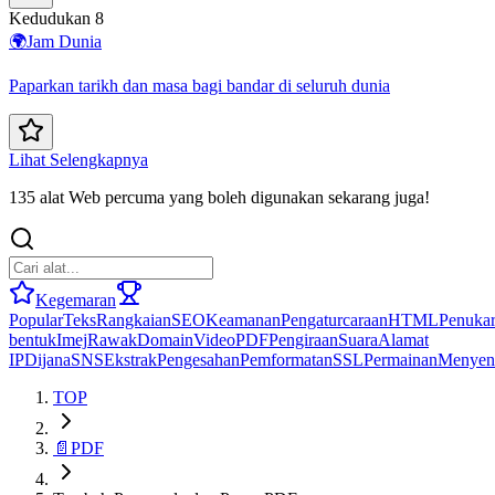
Kedudukan 8
🌍
Jam Dunia
Paparkan tarikh dan masa bagi bandar di seluruh dunia
Lihat Selengkapnya
135 alat Web percuma yang boleh digunakan sekarang juga!
Kegemaran
Popular
Teks
Rangkaian
SEO
Keamanan
Pengaturcaraan
HTML
Penuka
bentuk
Imej
Rawak
Domain
Video
PDF
Pengiraan
Suara
Alamat
IP
Dijana
SNS
Ekstrak
Pengesahan
Pemformatan
SSL
Permainan
Menyen
TOP
📄
PDF