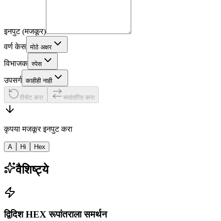
इनपुट (मजकूर)
वर्ण केस
मोठे अक्षर
विभाजक
स्पेस
उपसर्ग
काहीही नाही
रीसेट करा
रूपांतरित करा
कृपया मजकूर इनपुट करा
A
Hi
Hex
वैशिष्ट्ये
द्विदिश HEX रूपांतराला समर्थन