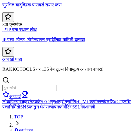
सुरक्षित यादृच्छिक पासवर्ड तयार करा
8वा क्रमांक
📍
IP पता स्थान शोध
IP पत्ता, होस्ट, डोमेनवरून प्रादेशिक माहिती दाखवा
आणखी पाहा
RAKKOTOOLS वर 135 वेब टूल्स विनामूल्य आत्ताच वापरा!
आवडते
लोकप्रिय
मजकूर
नेटवर्क
SEO
सुरक्षा
प्रोग्रामिंग
HTML
रूपांतरण
वेळ
डिজाइन
चि
पत्ता
निर्मिती
SNS
काढून घेणे
सत्यापन
फॉर्मॅटिंग
SSL
गेम
आनंदी
TOP
🔄
रूपांतरण