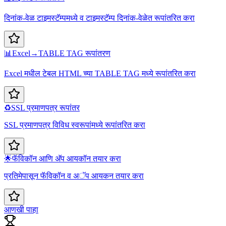
दिनांक-वेळ टाइमस्टॅम्पमध्ये व टाइमस्टॅम्प दिनांक-वेळेत रूपांतरित करा
📊
Excel→TABLE TAG रूपांतरण
Excel मधील टेबल HTML च्या TABLE TAG मध्ये रूपांतरित करा
♻️
SSL प्रमाणपत्र रूपांतर
SSL प्रमाणपत्र विविध स्वरूपांमध्ये रूपांतरित करा
🌟
फॅविकॉन आणि अ‍ॅप आयकॉन तयार करा
प्रतिमेपासून फॅविकॉन व अॅप आयकन तयार करा
आणखी पाहा