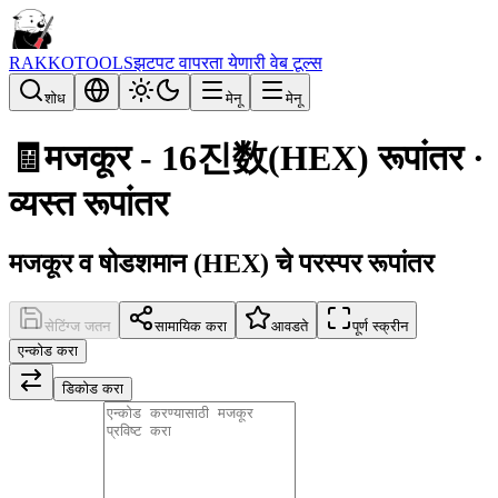
RAKKOTOOLS
झटपट वापरता येणारी वेब टूल्स
शोध
मेनू
मेनू
🧾
मजकूर - 16진数(HEX) रूपांतर ·
व्यस्त रूपांतर
मजकूर व षोडशमान (HEX) चे परस्पर रूपांतर
सेटिंग्ज जतन
सामायिक करा
आवडते
पूर्ण स्क्रीन
एन्कोड करा
डिकोड करा