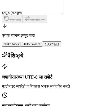
इनपुट (मजकूर)
रीसेट करा
रूपांतरित करा
कृपया मजकूर इनपुट करा
rakko.tools
Hello, World!
こんにちは
वैशिष्ट्ये
जपानीसारख्या UTF-8 ला सपोर्ट
मल्टीबाइट अक्षरेही न बिघडता अचूक रूपांतरित करते
इनपुटसोबतच आपोआप रूपांतर