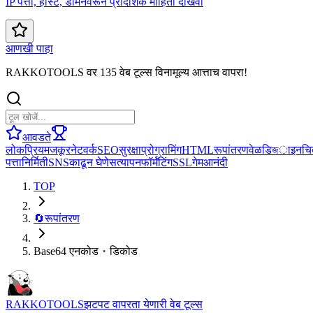
IP पत्ता, होस्ट, डोमेनवरून प्रादेशिक माहिती दाखवा
आणखी पाहा
RAKKOTOOLS वर 135 वेब टूल्स विनामूल्य आत्ताच वापरा!
आवडते
लोकप्रिय
मजकूर
नेटवर्क
SEO
सुरक्षा
प्रोग्रामिंग
HTML
रूपांतरण
वेळ
डिজाइन
चि
पत्ता
निर्मिती
SNS
काढून घेणे
सत्यापन
फॉर्मॅटिंग
SSL
गेम
आनंदी
TOP
🔄
रूपांतरण
Base64 एनकोड・डिकोड
RAKKOTOOLS
झटपट वापरता येणारी वेब टूल्स