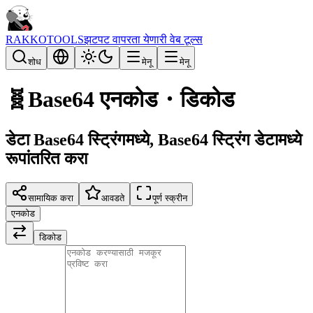
RAKKOTOOLS
झटपट वापरता येणारी वेब टूल्स
शोध
मेनू
मेनू
🧬
Base64 एनकोड・डिकोड
डेटा Base64 स्ट्रिंगमध्ये, Base64 स्ट्रिंग डेटामध्ये
रूपांतरित करा
सामायिक करा
आवडते
पूर्ण स्क्रीन
एनकोड
डिकोड