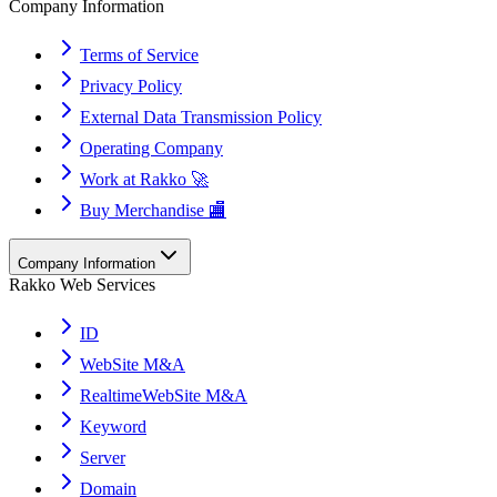
Company Information
Terms of Service
Privacy Policy
External Data Transmission Policy
Operating Company
Work at Rakko 🚀
Buy Merchandise 🏬
Company Information
Rakko Web Services
ID
WebSite M&A
RealtimeWebSite M&A
Keyword
Server
Domain