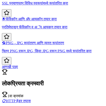
SSL प्रमाणपत्र विविध स्वरूपांमध्ये रूपांतरित करा
🌟
फॅविकॉन आणि अ‍ॅप आयकॉन तयार करा
प्रतिमेपासून फॅविकॉन व अॅप आयकन तयार करा
🔁
PNG - JPG रूपांतरण आणि व्यस्त रूपांतरण
चित्र PNG वरून JPG, किंवा JPG वरून PNG मध्ये रूपांतरित करा
आणखी पाहा
लोकप्रियता क्रमवारी
1वा क्रमांक
📋
HTTP हेडर तपास