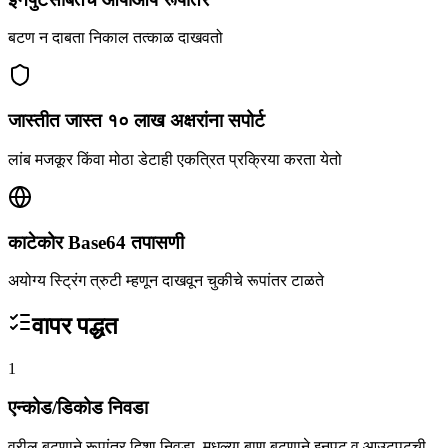
बटण न दाबता निकाल तत्काळ दाखवतो
जास्तीत जास्त १० लाख अक्षरांना सपोर्ट
लांब मजकूर किंवा मोठा डेटाही एकत्रित प्रक्रिया करता येतो
काटेकोर Base64 तपासणी
अयोग्य स्ट्रिंग त्रुटी म्हणून दाखवून चुकीचे रूपांतर टाळते
वापर पद्धत
1
एन्कोड/डिकोड निवडा
वरील बटणाने रूपांतर दिशा निवडा. मधल्या बाण बटणाने इनपुट व आउटपुटची