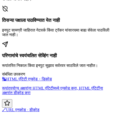
तिसऱ्या पक्षाला पाठविण्यात येत नाही
इनपुट सामग्री जाहिरात नेटवर्क किंवा ट्रॅकर यांसारख्या बाह्य सेवेला पाठविली
जात नाही।
परिणामांचे स्वयंचलित सेव्हिंग नाही
रूपांतरित निकाल किंवा इनपुट सुझाव सर्वरवर साठविले जात नाहीत।
संबंधित उपकरण
🔣
HTML एंटिटी एन्कोड・डिकोड
रूपांतरयोग्य अक्षरांना HTML एंटिटीमध्ये एन्कोड करा, HTML एंटिटींना
अक्षरांत डीकोड करा
🔗
URL एनकोड · डीकोड