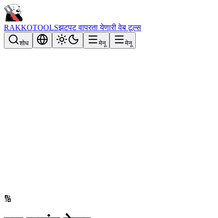
RAKKOTOOLS
झटपट वापरता येणारी वेब टूल्स
शोध
मेनू
मेनू
🔢