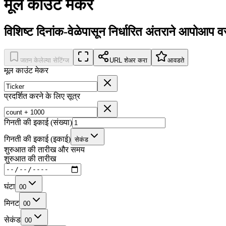
मूल काउंट मेकर
विशिष्ट दिनांक-वेळेपासून निर्धारित अंतराने आपोआप
जतन केलेल्या सेटिंग्ज
URL शेअर करा
आवडते
मूल काउंट मेकर
प्रदर्शित करने के लिए सूत्र
गिनती की इकाई (संख्या)
गिनती की इकाई (इकाई)
सेकंड
शुरुआत की तारीख और समय
शुरुआत की तारीख
घंटा
00
मिनट
00
सेकंड
00