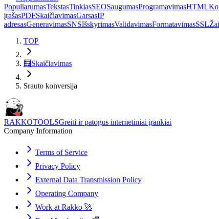
Populiarumas
Tekstas
Tinklas
SEO
Saugumas
Programavimas
HTML
Ko
įrašas
PDF
Skaičiavimas
Garsas
IP
adresas
Generavimas
SNS
Išskyrimas
Validavimas
Formatavimas
SSL
Ža
TOP
🧮
Skaičiavimas
Srauto konversija
RAKKOTOOLS
Greiti ir patogūs internetiniai įrankiai
Company Information
Terms of Service
Privacy Policy
External Data Transmission Policy
Operating Company
Work at Rakko 🚀