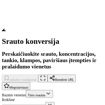
🌊
Srauto konversija
Perskaičiuokite srauto, koncentracijos,
tankio, klampos, paviršiaus įtempties ir
pralaidumo vienetus
Įrašytos nustatymai
Bendrinti URL
Mėgstamiausi
Bazinis vienetas
Tūrio srautas
Reikšmė