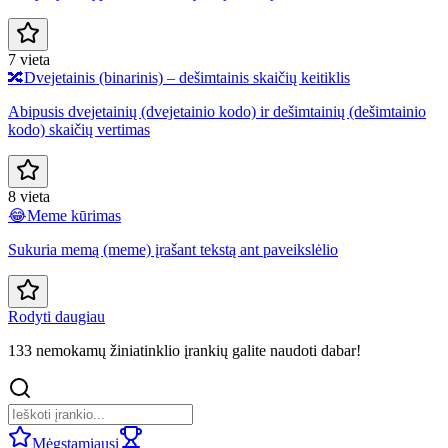
7 vieta
🔀
Dvejetainis (binarinis) – dešimtainis skaičių keitiklis
Abipusis dvejetainių (dvejetainio kodo) ir dešimtainių (dešimtainio
kodo) skaičių vertimas
8 vieta
😂
Meme kūrimas
Sukuria memą (meme) įrašant tekstą ant paveikslėlio
Rodyti daugiau
133 nemokamų žiniatinklio įrankių galite naudoti dabar!
Mėgstamiausi