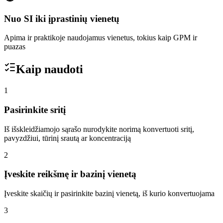
Nuo SI iki įprastinių vienetų
Apima ir praktikoje naudojamus vienetus, tokius kaip GPM ir
puazas
Kaip naudoti
1
Pasirinkite sritį
Iš išskleidžiamojo sąrašo nurodykite norimą konvertuoti sritį,
pavyzdžiui, tūrinį srautą ar koncentraciją
2
Įveskite reikšmę ir bazinį vienetą
Įveskite skaičių ir pasirinkite bazinį vienetą, iš kurio konvertuojama
3