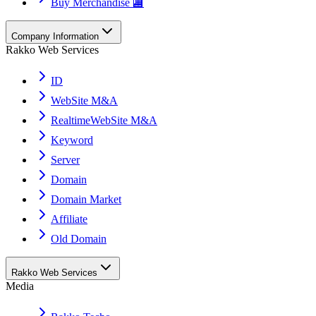
Buy Merchandise 🏬
Company Information
Rakko Web Services
ID
WebSite M&A
RealtimeWebSite M&A
Keyword
Server
Domain
Domain Market
Affiliate
Old Domain
Rakko Web Services
Media