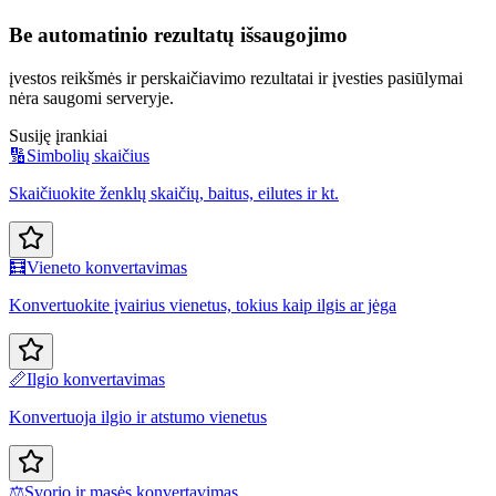
Be automatinio rezultatų išsaugojimo
įvestos reikšmės ir perskaičiavimo rezultatai ir įvesties pasiūlymai
nėra saugomi serveryje.
Susiję įrankiai
🔢
Simbolių skaičius
Skaičiuokite ženklų skaičių, baitus, eilutes ir kt.
🧮
Vieneto konvertavimas
Konvertuokite įvairius vienetus, tokius kaip ilgis ar jėga
📏
Ilgio konvertavimas
Konvertuoja ilgio ir atstumo vienetus
⚖️
Svorio ir masės konvertavimas