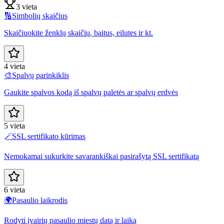
3 vieta
🔢
Simbolių skaičius
Skaičiuokite ženklų skaičių, baitus, eilutes ir kt.
4 vieta
🎨
Spalvų parinkiklis
Gaukite spalvos kodą iš spalvų paletės ar spalvų erdvės
5 vieta
🪄
SSL sertifikato kūrimas
Nemokamai sukurkite savarankiškai pasirašytą SSL sertifikatą
6 vieta
🌍
Pasaulio laikrodis
Rodyti įvairių pasaulio miestų datą ir laiką