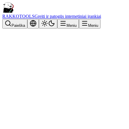
RAKKOTOOLS
Greiti ir patogūs internetiniai įrankiai
Paieška
Meniu
Meniu