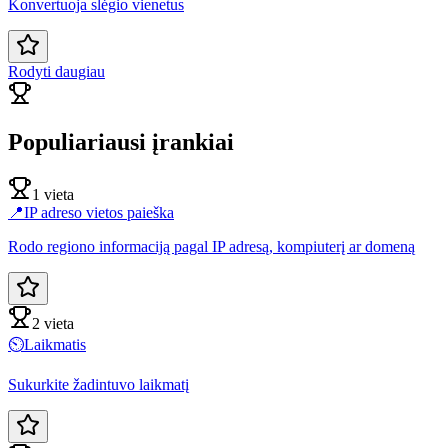
Konvertuoja slėgio vienetus
Rodyti daugiau
Populiariausi įrankiai
1 vieta
📍
IP adreso vietos paieška
Rodo regiono informaciją pagal IP adresą, kompiuterį ar domeną
2 vieta
⏲️
Laikmatis
Sukurkite žadintuvo laikmatį