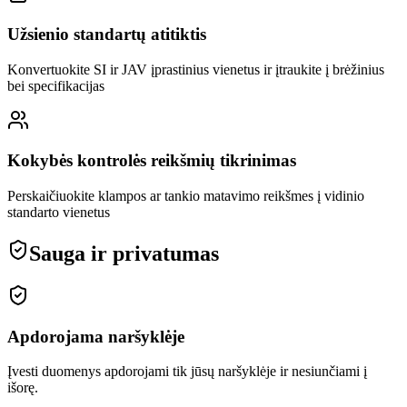
Užsienio standartų atitiktis
Konvertuokite SI ir JAV įprastinius vienetus ir įtraukite į brėžinius
bei specifikacijas
Kokybės kontrolės reikšmių tikrinimas
Perskaičiuokite klampos ar tankio matavimo reikšmes į vidinio
standarto vienetus
Sauga ir privatumas
Apdorojama naršyklėje
Įvesti duomenys apdorojami tik jūsų naršyklėje ir nesiunčiami į
išorę.