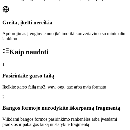
Greita, įkelti nereikia
Apdorojimas įrenginyje nuo įkėlimo iki konvertavimo su minimaliu
laukimu
Kaip naudoti
1
Pasirinkite garso failą
Įkelkite garso failą mp3, wav, ogg, aac arba m4a formatu
2
Bangos formoje nurodykite iškerpamą fragmentą
Vilkdami bangos formos pasirinkimo rankenėles arba įvesdami
pradžios ir pabaigos laiką nustatykite fragmentą