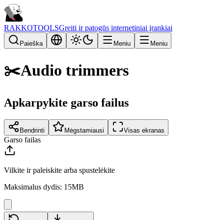
RAKKOTOOLS
Greiti ir patogūs internetiniai įrankiai
Paieška
Meniu
Meniu
✂️
Audio trimmers
Apkarpykite garso failus
Bendrinti
Mėgstamiausi
Visas ekranas
Garso failas
Vilkite ir paleiskite arba spustelėkite
Maksimalus dydis: 15MB