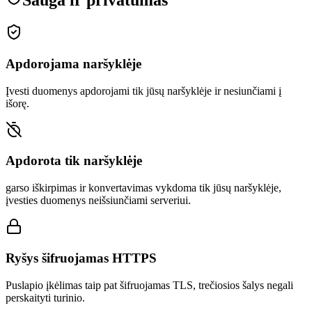
Sauga ir privatumas
Apdorojama naršyklėje
Įvesti duomenys apdorojami tik jūsų naršyklėje ir nesiunčiami į
išorę.
Apdorota tik naršyklėje
garso iškirpimas ir konvertavimas vykdoma tik jūsų naršyklėje,
įvesties duomenys neišsiunčiami serveriui.
Ryšys šifruojamas HTTPS
Puslapio įkėlimas taip pat šifruojamas TLS, trečiosios šalys negali
perskaityti turinio.