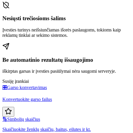
Nesiųsti trečiosioms šalims
Įvesties turinys neišsiunčiamas išorės paslaugoms, tokioms kaip
reklamų tinklai ar sekimo sistemos.
Be automatinio rezultatų išsaugojimo
iškirptas garsas ir įvesties pasiūlymai nėra saugomi serveryje.
Susiję įrankiai
🎛️
Garso konvertavimas
Konvertuokite garso failus
🔢
Simbolių skaičius
Skaičiuokite ženklų skaičių, baitus, eilutes ir kt.