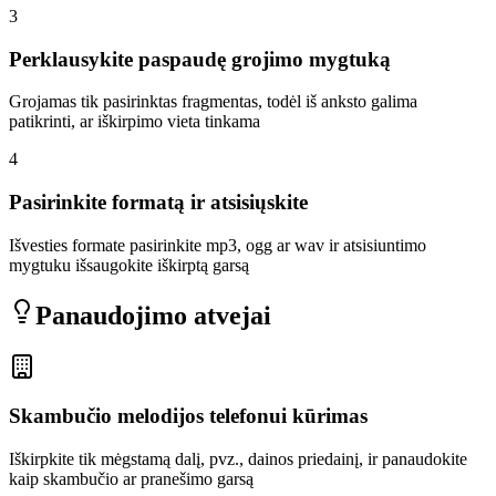
3
Perklausykite paspaudę grojimo mygtuką
Grojamas tik pasirinktas fragmentas, todėl iš anksto galima
patikrinti, ar iškirpimo vieta tinkama
4
Pasirinkite formatą ir atsisiųskite
Išvesties formate pasirinkite mp3, ogg ar wav ir atsisiuntimo
mygtuku išsaugokite iškirptą garsą
Panaudojimo atvejai
Skambučio melodijos telefonui kūrimas
Iškirpkite tik mėgstamą dalį, pvz., dainos priedainį, ir panaudokite
kaip skambučio ar pranešimo garsą