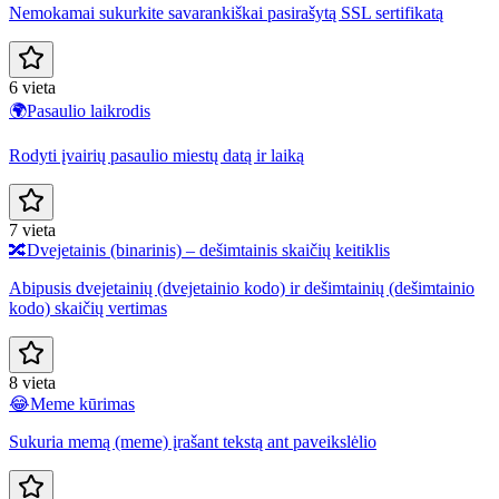
Nemokamai sukurkite savarankiškai pasirašytą SSL sertifikatą
6 vieta
🌍
Pasaulio laikrodis
Rodyti įvairių pasaulio miestų datą ir laiką
7 vieta
🔀
Dvejetainis (binarinis) – dešimtainis skaičių keitiklis
Abipusis dvejetainių (dvejetainio kodo) ir dešimtainių (dešimtainio
kodo) skaičių vertimas
8 vieta
😂
Meme kūrimas
Sukuria memą (meme) įrašant tekstą ant paveikslėlio