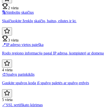
2 vieta
🔢
Simbolių skaičius
Skaičiuokite ženklų skaičių, baitus, eilutes ir kt.
3 vieta
📍
IP adreso vietos paieška
Rodo regiono informaciją pagal IP adresą, kompiuterį ar domeną
4 vieta
🎨
Spalvų parinkiklis
Gaukite spalvos kodą iš spalvų paletės ar spalvų erdvės
5 vieta
🪄
SSL sertifikato kūrimas