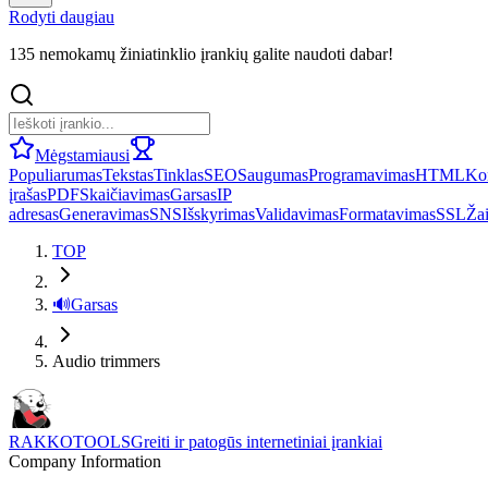
Rodyti daugiau
135 nemokamų žiniatinklio įrankių galite naudoti dabar!
Mėgstamiausi
Populiarumas
Tekstas
Tinklas
SEO
Saugumas
Programavimas
HTML
Ko
įrašas
PDF
Skaičiavimas
Garsas
IP
adresas
Generavimas
SNS
Išskyrimas
Validavimas
Formatavimas
SSL
Ža
TOP
🔊
Garsas
Audio trimmers
RAKKOTOOLS
Greiti ir patogūs internetiniai įrankiai
Company Information