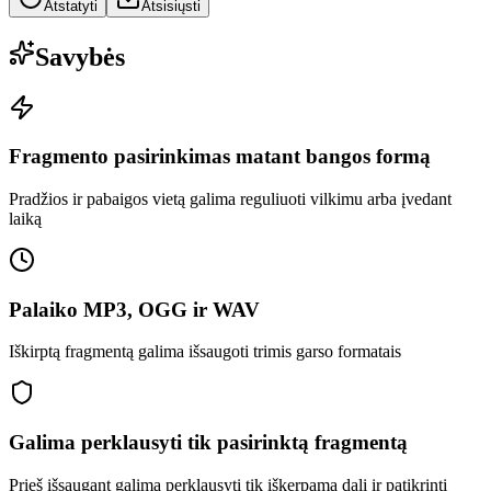
Atstatyti
Atsisiųsti
Savybės
Fragmento pasirinkimas matant bangos formą
Pradžios ir pabaigos vietą galima reguliuoti vilkimu arba įvedant
laiką
Palaiko MP3, OGG ir WAV
Iškirptą fragmentą galima išsaugoti trimis garso formatais
Galima perklausyti tik pasirinktą fragmentą
Prieš išsaugant galima perklausyti tik iškerpamą dalį ir patikrinti