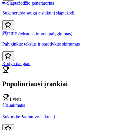
🔑
Slaptažodžio generatorius
Sugeneruoja saugų atsitiktinį slaptažodį
🆚
DIFF (tekstų skirtumų palyginimas)
Palyginkite tekstus ir parodykite skirtumus
Rodyti daugiau
Populiariausi įrankiai
1 vieta
⏲️
Laikmatis
Sukurkite žadintuvo laikmatį