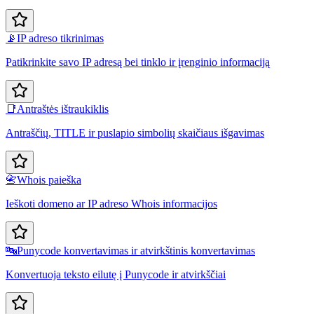
📡
IP adreso tikrinimas
Patikrinkite savo IP adresą bei tinklo ir įrenginio informaciją
📑
Antraštės ištraukiklis
Antraščių, TITLE ir puslapio simbolių skaičiaus išgavimas
📇
Whois paieška
Ieškoti domeno ar IP adreso Whois informacijos
🔤
Punycode konvertavimas ir atvirkštinis konvertavimas
Konvertuoja teksto eilutę į Punycode ir atvirkščiai