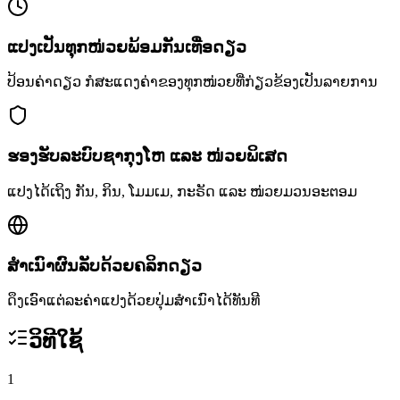
ແປງເປັນທຸກໜ່ວຍພ້ອມກັນເທື່ອດຽວ
ປ້ອນຄ່າດຽວ ກໍສະແດງຄ່າຂອງທຸກໜ່ວຍທີ່ກ່ຽວຂ້ອງເປັນລາຍການ
ຮອງຮັບລະບົບຊາກຸງໂຫ ແລະ ໜ່ວຍພິເສດ
ແປງໄດ້ເຖິງ ກັນ, ກິນ, ໂມມເມ, ກະຣັດ ແລະ ໜ່ວຍມວນອະຕອມ
ສຳເນົາຜົນລັບດ້ວຍຄລິກດຽວ
ດຶງເອົາແຕ່ລະຄ່າແປງດ້ວຍປຸ່ມສຳເນົາໄດ້ທັນທີ
ວິທີໃຊ້
1