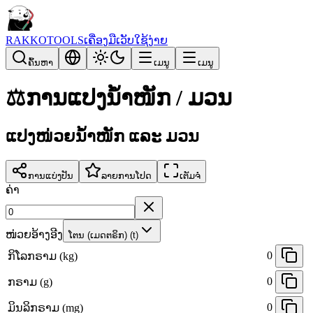
RAKKOTOOLS
ເຄື່ອງມືເວັບໃຊ້ງ່າຍ
ຄົ້ນຫາ
ເມນູ
ເມນູ
⚖️
ການແປງນ້ຳໜັກ / ມວນ
ແປງໜ່ວຍນ້ຳໜັກ ແລະ ມວນ
ການແບ່ງປັນ
ລາຍການໂປດ
ເຕັມຈໍ
ຄ່າ
ໜ່ວຍອ້າງອີງ
ໂຕນ (ເມດຕຣິກ) (t)
0
ກິໂລກຣາມ (kg)
0
ກຣາມ (g)
0
ມິນລິກຣາມ (mg)