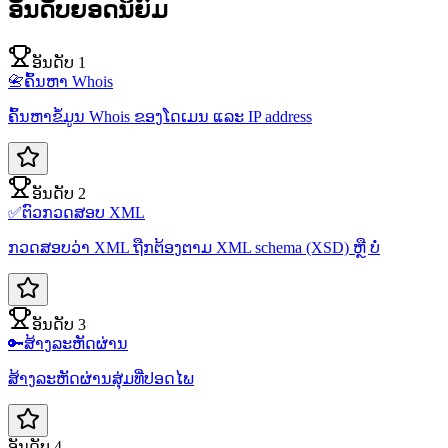
ອັນດັບຍອດນິຍົມ
ອັນດັບ 1
📇
ຄົ້ນຫາ Whois
ຄົ້ນຫາຂໍ້ມູນ Whois ຂອງໂດເມນ ແລະ IP address
ອັນດັບ 2
✅
ຕົວກວດສອບ XML
ກວດສອບວ່າ XML ຖືກຕ້ອງຕາມ XML schema (XSD) ຫຼື ບໍ່
ອັນດັບ 3
🔑
ສ້າງລະຫັດຜ່ານ
ສ້າງລະຫັດຜ່ານສຸ່ມທີ່ປອດໄພ
ອັນດັບ 4