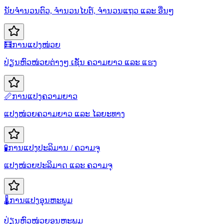
ນັບຈຳນວນຕົວ, ຈຳນວນໄບຕ໌, ຈຳນວນແຖວ ແລະ ອື່ນໆ
🧮
ການແປງໜ່ວຍ
ປ່ຽນຫົວໜ່ວຍຕ່າງໆ ເຊັ່ນ ຄວາມຍາວ ແລະ ແຮງ
📏
ການແປງຄວາມຍາວ
ແປງໜ່ວຍຄວາມຍາວ ແລະ ໄລຍະທາງ
🧪
ການແປງປະລິມານ / ຄວາມຈຸ
ແປງໜ່ວຍປະລິມາດ ແລະ ຄວາມຈຸ
🌡️
ການແປງອຸນຫະພູມ
ປ່ຽນຫົວໜ່ວຍອຸນຫະພູມ