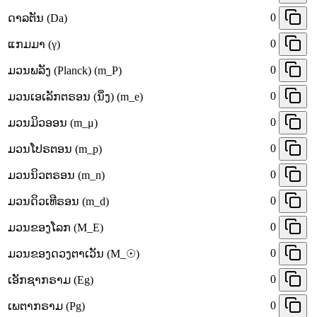
0
ດາລຕັນ (Da)
0
ແກມມາ (γ)
0
ມວນພລັງ (Planck) (m_P)
0
ມວນເອເລັກຕຣອນ (ນິ່ງ) (m_e)
0
ມວນມິວອອນ (m_μ)
0
ມວນໂປຣຕອນ (m_p)
0
ມວນນິວຕຣອນ (m_n)
0
ມວນດິວເທີຣອນ (m_d)
0
ມວນຂອງໂລກ (M_E)
0
ມວນຂອງດວງຕາເວັນ (M_☉)
0
ເອັກຊາກຣາມ (Eg)
0
ເພຕາກຣາມ (Pg)