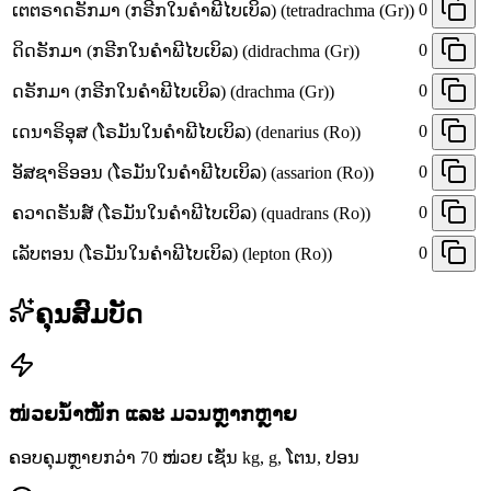
0
ເຕຕຣາດຣັກມາ (ກຣີກໃນຄຳພີໄບເບິລ) (tetradrachma (Gr))
0
ດິດຣັກມາ (ກຣີກໃນຄຳພີໄບເບິລ) (didrachma (Gr))
0
ດຣັກມາ (ກຣີກໃນຄຳພີໄບເບິລ) (drachma (Gr))
0
ເດນາຣິອຸສ (ໂຣມັນໃນຄຳພີໄບເບິລ) (denarius (Ro))
0
ອັສຊາຣິອອນ (ໂຣມັນໃນຄຳພີໄບເບິລ) (assarion (Ro))
0
ຄວາດຣັນສ໌ (ໂຣມັນໃນຄຳພີໄບເບິລ) (quadrans (Ro))
0
ເລັບຕອນ (ໂຣມັນໃນຄຳພີໄບເບິລ) (lepton (Ro))
ຄຸນສົມບັດ
ໜ່ວຍນ້ຳໜັກ ແລະ ມວນຫຼາກຫຼາຍ
ຄອບຄຸມຫຼາຍກວ່າ 70 ໜ່ວຍ ເຊັ່ນ kg, g, ໂຕນ, ປອນ