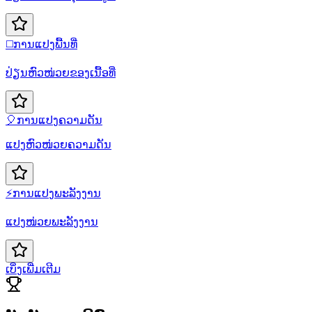
◻️
ການແປງພື້ນທີ່
ປ່ຽນຫົວໜ່ວຍຂອງເນື້ອທີ່
🎈
ການແປງຄວາມດັນ
ແປງຫົວໜ່ວຍຄວາມດັນ
⚡
ການແປງພະລັງງານ
ແປງໜ່ວຍພະລັງງານ
ເບິ່ງເພີ່ມເຕີມ