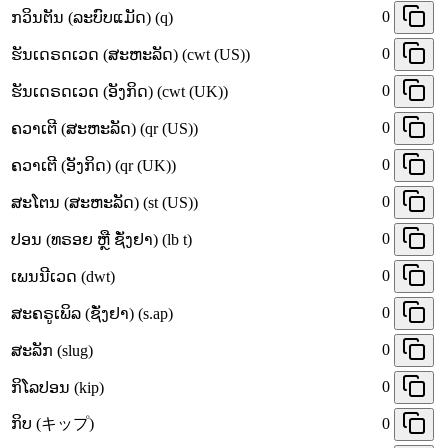
0
ກວິນຕັນ (ລະບົບແມັດ) (q)
0
ຮັນເດຣດເວດ (ສະຫະລັດ) (cwt (US))
0
ຮັນເດຣດເວດ (ອັງກິດ) (cwt (UK))
0
ຄວາເຕີ (ສະຫະລັດ) (qr (US))
0
ຄວາເຕີ (ອັງກິດ) (qr (UK))
0
ສະໂຕນ (ສະຫະລັດ) (st (US))
0
ປອນ (ທຣອຍ ຫຼື ຊັ່ງຢາ) (lb t)
0
ເພນນີເວດ (dwt)
0
ສະຄຣູເພິລ (ຊັ່ງຢາ) (s.ap)
0
ສະລັກ (slug)
0
ກິໂລປອນ (kip)
ກິບ (キップ)
0