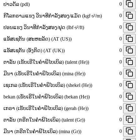
0
ປາວດັລ (pdl)
0
ກິໂລກຣາມແຮງ ວິນາທີກຳລັງສອງ/ແມັດ (kgf·s²/m)
0
ປອນແຮງ ວິນາທີກຳລັງສອງ/ຟຸດ (lbf·s²/ft)
0
ແອັສເຊຕັນ (ສະຫະລັດ) (AT (US))
0
ແອັສເຊຕັນ (ອັງກິດ) (AT (UK))
0
ຕາລັນ (ເຮັບເຣີໃນຄຳພີໄບເບິລ) (talent (He))
0
ມີນາ (ເຮັບເຣີໃນຄຳພີໄບເບິລ) (mina (He))
0
ເຊເກລ (ເຮັບເຣີໃນຄຳພີໄບເບິລ) (shekel (He))
0
bekan (ເຮັບເຣີໃນຄຳພີໄບເບິລ) (bekan (He))
0
ເກຣາ (ເຮັບເຣີໃນຄຳພີໄບເບິລ) (gerah (He))
0
ຕາລັນ (ກຣີກໃນຄຳພີໄບເບິລ) (talent (Gr))
0
ມີນາ (ກຣີກໃນຄຳພີໄບເບິລ) (mina (Gr))