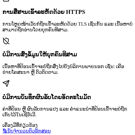
ການສື່ສານເຂົ້າລະຫັດດ້ວຍ HTTPS
ການໂຫຼດໜ້າເວັບກໍຖືກເຂົ້າລະຫັດດ້ວຍ TLS ເຊັ່ນກັນ ແລະ ເນື້ອຫາບໍ່
ສາມາດຖືກອ່ານໂດຍບຸກຄົນທີສາມ.
ບໍ່ມີການສົ່ງຂໍ້ມູນໃຫ້ບຸກຄົນທີສາມ
ເນື້ອຫາທີ່ປ້ອນເຂົ້າຈະບໍ່ຖືກສົ່ງໄປຍັງບໍລິການພາຍນອກ ເຊັ່ນ: ເຄືອ
ຂ່າຍໂຄສະນາ ຫຼື ຕົວຕິດຕາມ.
ບໍ່ມີການບັນທຶກຜົນລັບໂດຍອັດຕະໂນມັດ
ຄ່າທີ່ປ້ອນ ຫຼື ຜົນລັບການແປງ ແລະ ຄຳແນະນຳທີ່ປ້ອນເຂົ້າຈະບໍ່ຖືກ
ເກັບໄວ້ໃນເຊີຣ໌ເວີ.
ເຄື່ອງມືທີ່ກ່ຽວຂ້ອງ
🔢
ນັບຈຳນວນຕົວອັກສອນ