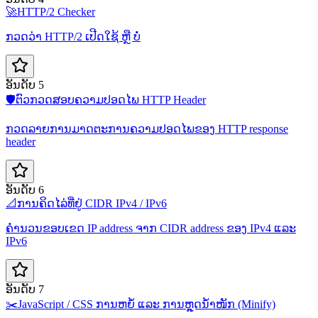
🚀
HTTP/2 Checker
ກວດວ່າ HTTP/2 ເປີດໃຊ້ ຫຼື ບໍ່
ອັນດັບ 5
🛡️
ຕົວກວດສອບຄວາມປອດໄພ HTTP Header
ກວດລາຍການມາດຕະການຄວາມປອດໄພຂອງ HTTP response
header
ອັນດັບ 6
📐
ການຄິດໄລ່ທີ່ຢູ່ CIDR IPv4 / IPv6
ຄຳນວນຂອບເຂດ IP address ຈາກ CIDR address ຂອງ IPv4 ແລະ
IPv6
ອັນດັບ 7
✂️
JavaScript / CSS ການຫຍໍ້ ແລະ ການຫຼຸດນ້ຳໜັກ (Minify)