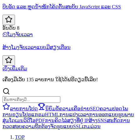
ບີບອັດ ແລະ ຫຼຸດນ້ຳໜັກໂຄ້ດຕົ້ນສະບັບ JavaScript ແລະ CSS
ອັນດັບ 8
⏲️
ໂມງຈັບເວລາ
ສ້າງໂມງຈັບເວລາແບບມີສຽງເຕືອນ
ເບິ່ງເພີ່ມເຕີມ
ເຄື່ອງມືເວັບ 135 ລາຍການ ໃຊ້ໄດ້ຟຣີດຽວນີ້ເລີຍ!
ລາຍການໂປດ
ນິຍົມ
ຂໍ້ຄວາມ
ເຄືອຂ່າຍ
SEO
ຄວາມປອດໄພ
ການຂຽນໂປຣແກຣມ
HTML
ການແປງ
ເວລາ
ການອອກແບບ
ຮູບພາບ
ສຸ່ມ
ໂດເມນ
ວິດີໂອ
PDF
ການຄິດໄລ່
ສຽງ
ທີ່ຢູ່ IP
ສ້າງ
SNS
ສະກັດ
ການ
ກວດສອບຄວາມຖືກຕ້ອງ
ຈັດຮູບແບບ
SSL
ເກມ
ມ່ວນ
TOP