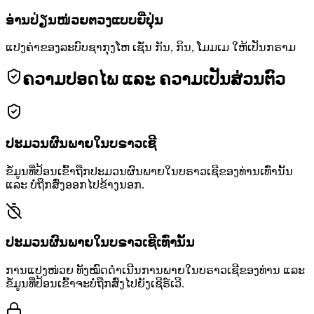
ອ່ານປ່ຽນໜ່ວຍຕວງແບບຍີ່ປຸ່ນ
ແປງຄ່າຂອງລະບົບຊາກຸງໂຫ ເຊັ່ນ ກັນ, ກິນ, ໂມມເມ ໃຫ້ເປັນກຣາມ
ຄວາມປອດໄພ ແລະ ຄວາມເປັນສ່ວນຕົວ
ປະມວນຜົນພາຍໃນບຣາວເຊີ
ຂໍ້ມູນທີ່ປ້ອນເຂົ້າຖືກປະມວນຜົນພາຍໃນບຣາວເຊີຂອງທ່ານເທົ່ານັ້ນ
ແລະ ບໍ່ຖືກສົ່ງອອກໄປຂ້າງນອກ.
ປະມວນຜົນພາຍໃນບຣາວເຊີເທົ່ານັ້ນ
ການແປງໜ່ວຍ ທັງໝົດດຳເນີນການພາຍໃນບຣາວເຊີຂອງທ່ານ ແລະ
ຂໍ້ມູນທີ່ປ້ອນເຂົ້າຈະບໍ່ຖືກສົ່ງໄປຍັງເຊີຣ໌ເວີ.