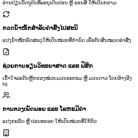
ອ່ານປ່ຽນວັດຖຸດິບທີ່ລະບຸເປັນປອນ ຫຼື ອອນສ໌ ໃຫ້ເປັນກຣາມ
ກວດນ້ຳໜັກສຳລັບຄ່າສົ່ງໄປສະນີ
ແປງນ້ຳໜັກພັດສະດຸໃຫ້ເປັນໜ່ວຍທີ່ກຳນົດ ເພື່ອຕັດສິນໝວດຄ່າສົ່ງ
ຊ່ວຍການຮຽນວິທະຍາສາດ ແລະ ຟິສິກ
ເຂົ້າໃຈລະດັບຫຼັກຂອງໜ່ວຍມວນອະຕອມ ຫຼື ມວນດາວ ໂດຍອ້າງອີງ
kg
ການຕວງເພັດພອຍ ແລະ ໂລຫະມີຄ່າ
ແປງກະຣັດ ຫຼື ປອນທຣອຍ ໃຫ້ເປັນໜ່ວຍທີ່ໃກ້ຕົວ