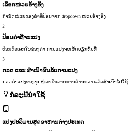
ເລືອກໜ່ວຍອ້າງອີງ
ກຳນົດໜ່ວຍຂອງຄ່າທີ່ປ້ອນຈາກ dropdown ໜ່ວຍອ້າງອີງ
2
ປ້ອນຄ່າທີ່ຈະແປງ
ປ້ອນຕົວເລກໃນຊ່ອງຄ່າ ການແປງຈະເຮັດວຽກທັນທີ
3
ກວດ ແລະ ສຳເນົາຜົນລັບການແປງ
ກວດຄ່າແປງຂອງທຸກໜ່ວຍໃນລາຍການດ້ານຂວາ ແລ້ວສຳເນົາໄປໃຊ້
ກໍລະນີນຳໃຊ້
ແປງປະລິມານສູດອາຫານຕ່າງປະເທດ