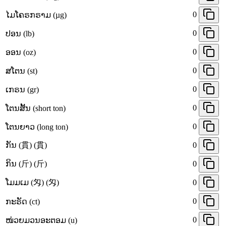
0
ໄມໂຄຣກຣາມ (µg)
0
ປອນ (lb)
0
ອອນ (oz)
0
ສໂຕນ (st)
0
ເກຣນ (gr)
0
ໂຕນສັ້ນ (short ton)
0
ໂຕນຍາວ (long ton)
ກັນ (貫) (貫)
0
ກິນ (斤) (斤)
0
ໂມມເມ (匁) (匁)
0
0
ກະຣັດ (ct)
0
ໜ່ວຍມວນອະຕອມ (u)